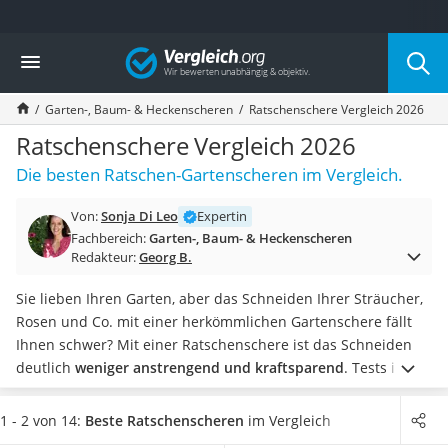
Die beliebtesten Vergleiche nach Kategorie
Vergleich
Baumarkt
Tresor feuerfest
Garten-, Baum- & Heckenscheren
Ratschenschere Vergleich 2026
Makita-Akku-Rasenmäher
Kappsäge
Ratschenschere Vergleich 2026
Smartes Türschloss
Die besten Ratschen-Gartenscheren im Vergleich.
Akku-Rasentrimmer
Feuchtigkeitsmessgerät
Von:
Sonja Di Leo
Expertin
Split-Klimaanlage 2 Innengeräte
Fachbereich:
Garten-, Baum- & Heckenscheren
Pelletofen
Redakteur:
Georg B.
Bohrmaschine
Tiefbrunnenpumpe
Sie lieben Ihren Garten, aber das Schneiden Ihrer Sträucher,
Fliesenschneider
Rosen und Co. mit einer herkömmlichen Gartenschere fällt
Hochdruckreiniger
Ihnen schwer? Mit einer Ratschenschere ist das Schneiden
Doppelschleifer
deutlich
weniger anstrengend und kraftsparend
.
Tests im
Überwachungskamera
Internet zeigen, dass die Hände beim Schneiden mit einer
Benzinrasenmäher mit Elektrostart
Gartenschere mit Ratschenmechanismus nicht so schnell
1 - 2 von 14:
Beste Ratschenscheren
im Vergleich
Akku-Laubsauger
ermüden und weniger beansprucht werden, wenn der