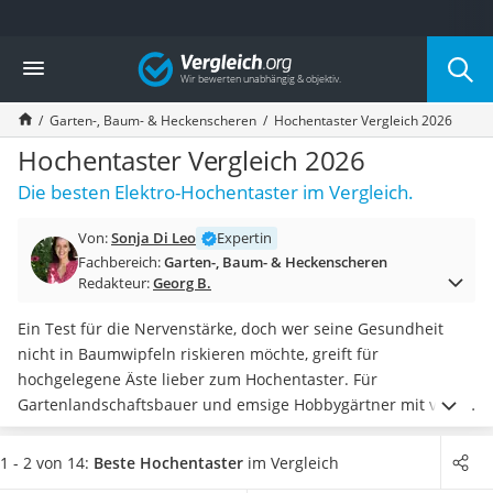
Die beliebtesten Vergleiche nach Kategorie
Vergleich
Baumarkt
Tresor feuerfest
Garten-, Baum- & Heckenscheren
Hochentaster Vergleich 2026
Makita-Akku-Rasenmäher
Kappsäge
Hochentaster Vergleich 2026
Smartes Türschloss
Die besten Elektro-Hochentaster im Vergleich.
Akku-Rasentrimmer
Feuchtigkeitsmessgerät
Von:
Sonja Di Leo
Expertin
Split-Klimaanlage 2 Innengeräte
Fachbereich:
Garten-, Baum- & Heckenscheren
Pelletofen
Redakteur:
Georg B.
Bohrmaschine
Tiefbrunnenpumpe
Ein Test für die Nervenstärke, doch wer seine Gesundheit
Fliesenschneider
nicht in Baumwipfeln riskieren möchte, greift für
Hochdruckreiniger
hochgelegene Äste lieber zum Hochentaster. Für
Doppelschleifer
Gartenlandschaftsbauer und emsige Hobbygärtner mit vielen
Überwachungskamera
Bäumen kommt der
Benzin-Hochentaster infrage: Er ist
Benzinrasenmäher mit Elektrostart
schwerer als die Alternativen, dafür bietet er aber die
1 - 2 von 14:
Beste Hochentaster
im Vergleich
Akku-Laubsauger
größte Leistung und Flexibilität
.
Für kleinere Arbeiten reicht