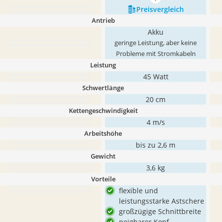
mehr anzeigen
Preis­vergleich
Antrieb
Akku
geringe Leistung, aber keine
Probleme mit Stromkabeln
Leistung
45 Watt
Schwertlänge
20 cm
Kettengeschwindigkeit
4 m/s
Arbeitshöhe
bis zu 2,6 m
Gewicht
‎3,6 kg
Vorteile
flexible und
leistungsstarke Astschere
großzügige Schnittbreite
neigbarer Kopf