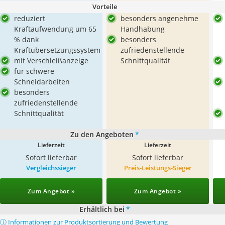
Vorteile
reduziert
besonders angenehme
Kraftaufwendung um 65
Handhabung
% dank
besonders
Kraftübersetzungssystem
zufriedenstellende
mit Verschleißanzeige
Schnittqualität
für schwere
Schneidarbeiten
besonders
zufriedenstellende
Schnittqualität
Zu den Angeboten
*
Lieferzeit
Lieferzeit
Sofort lieferbar
Sofort lieferbar
Vergleichssieger
Preis-Leistungs-Sieger
Zum Angebot »
Zum Angebot »
Erhältlich bei
*
ⓘ Informationen zur Produktsortierung und Bewertung