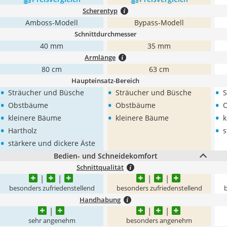
Scherentyp
Amboss-Modell
Bypass-Modell
Schnittdurchmesser
40 mm
35 mm
Armlänge
80 cm
63 cm
Haupteinsatz-Bereich
•
•
•
Sträucher und Büsche
Sträucher und Büsche
S
•
•
•
Obstbäume
Obstbäume
•
•
•
kleinere Bäume
kleinere Bäume
k
•
•
Hartholz
s
•
stärkere und dickere Äste
Bedien- und Schneidekomfort
Schnittqualität
besonders zufriedenstellend
besonders zufriedenstellend
b
Handhabung
sehr angenehm
besonders angenehm