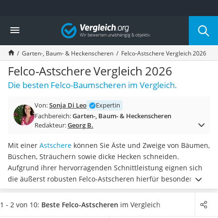
Die beliebtesten Vergleiche nach Kategorie
Vergleich
Baumarkt
Tresor feuerfest
Garten-, Baum- & Heckenscheren
Felco-Astschere Vergleich 2026
Makita-Akku-Rasenmäher
Kappsäge
Felco-Astschere Vergleich 2026
Smartes Türschloss
Die besten Felco-Baumscheren im Vergleich.
Akku-Rasentrimmer
Feuchtigkeitsmessgerät
Von:
Sonja Di Leo
Expertin
Split-Klimaanlage 2 Innengeräte
Fachbereich:
Garten-, Baum- & Heckenscheren
Pelletofen
Redakteur:
Georg B.
Bohrmaschine
Tiefbrunnenpumpe
Mit einer
Astschere
können Sie Äste und Zweige von Bäumen,
Fliesenschneider
Büschen, Sträuchern sowie dicke Hecken schneiden.
Hochdruckreiniger
Aufgrund ihrer hervorragenden Schnittleistung eignen sich
Doppelschleifer
die äußerst robusten Felco-Astscheren hierfür besonders gut
Überwachungskamera
und können sowohl professionelle als auch Hobby-Gärtner
Benzinrasenmäher mit Elektrostart
überzeugen. Laut Online-Tests können einige Modelle sogar
1 - 2 von 10:
Beste Felco-Astscheren
im Vergleich
Akku-Laubsauger
Äste mit einem Durchmesser von bis zu 45 mm