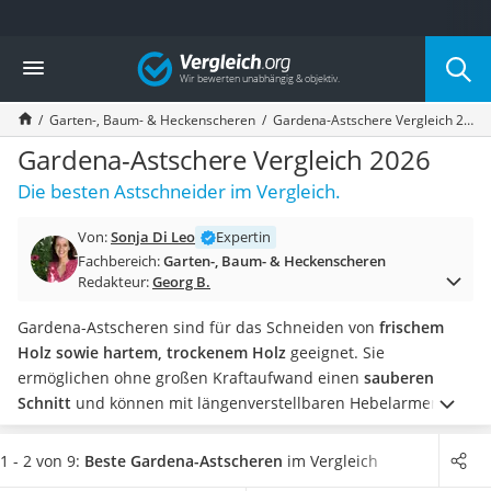
Die beliebtesten Vergleiche nach Kategorie
Vergleich
Baumarkt
Tresor feuerfest
Garten-, Baum- & Heckenscheren
Gardena-Astschere Vergleich 2026
Makita-Akku-Rasenmäher
Kappsäge
Gardena-Astschere Vergleich 2026
Smartes Türschloss
Die besten Astschneider im Vergleich.
Akku-Rasentrimmer
Feuchtigkeitsmessgerät
Von:
Sonja Di Leo
Expertin
Split-Klimaanlage 2 Innengeräte
Fachbereich:
Garten-, Baum- & Heckenscheren
Pelletofen
Redakteur:
Georg B.
Bohrmaschine
Tiefbrunnenpumpe
Gardena-Astscheren sind für das Schneiden von
frischem
Fliesenschneider
Holz sowie hartem, trockenem Holz
geeignet. Sie
Hochdruckreiniger
ermöglichen ohne großen Kraftaufwand einen
sauberen
Doppelschleifer
Schnitt
und können mit längenverstellbaren Hebelarmen
Überwachungskamera
auch weit entfernte Äste erreichen.
Machen Sie den
Benzinrasenmäher mit Elektrostart
persönlichen Test in Ihrem Garten – Sie werden schnell
1 - 2 von 9:
Beste Gardena-Astscheren
im Vergleich
Akku-Laubsauger
merken, dass eine hochwertige Astschere Sie bei der Arbeit