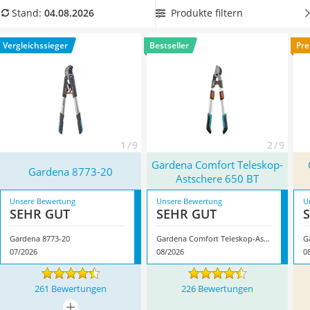
Löschdecke
im Garten langfristig ideal unterstützt
. Wählen Sie jetzt die
Produkte filtern
Stand:
04.08.2026
Multimeter
passende Gardena-Astschere mit dem optimalen
Winterharte Palmen
Schneideprinzip und komplettieren Sie Ihre Ausrüstung mit
Vergleichssieger
Bestseller
Pre
Gasdurchlauferhitzer
einer Gardena-Gartenschere aus unserem
Gardena-
Service
Gartenschere-Vergleich
. Überzeugt hat uns hier im August
2026 besonders das Modell
Gardena 8773-20
*
mit seinen
Eigenschaften.
1 / 9
2 / 9
Gardena Comfort Teleskop-
Gardena 8773-20
Astschere 650 BT
Unsere Bewertung
Unsere Bewertung
U
SEHR GUT
SEHR GUT
Gardena 8773-20
Gardena Comfort Teleskop-Astschere 650 BT
07/2026
08/2026
0
261 Bewertungen
226 Bewertungen