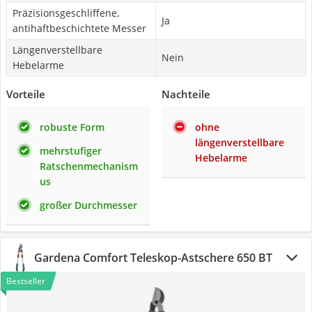
Präzisionsgeschliffene,
Ja
antihaftbeschichtete Messer
Längenverstellbare
Nein
Hebelarme
Vorteile
Nachteile
robuste Form
ohne
längenverstellbare
mehrstufiger
Hebelarme
Ratschenmechanism
us
großer Durchmesser
Gardena Comfort Teleskop-Astschere 650 BT
Bestseller