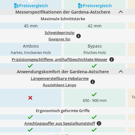
mehr anzeigen
Preis­vergleich
Preis­vergleich
Messerspezifikationen der Gardena-Astschere
Maximale Schnittstärke
45 mm
42 mm
Schneideprinzip
Geeignet für
Amboss
Bypass
hartes, trockenes Holz
frisches Holz
Präzisionsgeschliffene, antihaftbeschichtete Messer
Anwendungskomfort der Gardena-Astschere
Längenverstellbare Hebelarme
Ausziehbare Länge
T
650 - 900 mm
Ergonomisch geformte Griffe
Anschlagspuffer aus Spezialkunststoff