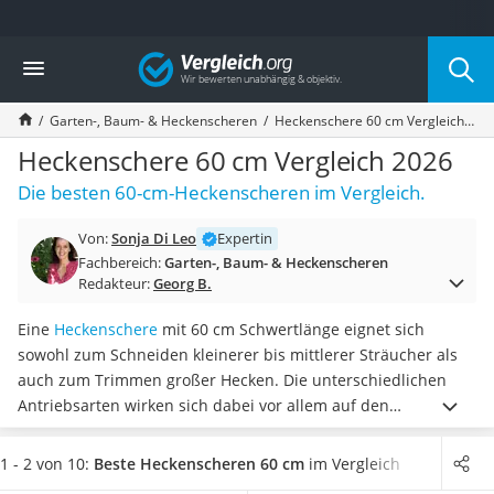
Die beliebtesten Vergleiche nach Kategorie
Vergleich
Baumarkt
Tresor feuerfest
Garten-, Baum- & Heckenscheren
Heckenschere 60 cm Vergleich 2026
Makita-Akku-Rasenmäher
Kappsäge
Heckenschere 60 cm Vergleich 2026
Smartes Türschloss
Die besten 60-cm-Heckenscheren im Vergleich.
Akku-Rasentrimmer
Feuchtigkeitsmessgerät
Von:
Sonja Di Leo
Expertin
Split-Klimaanlage 2 Innengeräte
Fachbereich:
Garten-, Baum- & Heckenscheren
Pelletofen
Redakteur:
Georg B.
Bohrmaschine
Tiefbrunnenpumpe
Eine
Heckenschere
mit 60 cm Schwertlänge eignet sich
Fliesenschneider
sowohl zum Schneiden kleinerer bis mittlerer Sträucher als
Hochdruckreiniger
auch zum Trimmen großer Hecken. Die unterschiedlichen
Doppelschleifer
Antriebsarten wirken sich dabei vor allem auf den
Überwachungskamera
Bedienkomfort und die jeweilige Eignung aus. So sind
Benzinrasenmäher mit Elektrostart
kabellose Heckenscheren beispielsweise ortsunabhängig
1 - 2 von 10:
Beste Heckenscheren 60 cm
im Vergleich
Akku-Laubsauger
einsetzbar, Modelle mit Netzkabel
müssen hingegen nicht