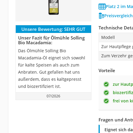
Platz 2 im M
Preisvergleic
Technische Deta
Unsere Bewertung:
SEHR GUT
Modell
Unser Fazit für Ölmühle Solling
Bio Macadamia:
Zur Hautpflege 
Das Ölmühle Solling Bio
Zum Verzehr ge
Macadamia-Öl eignet sich sowohl
für kalte Speisen als auch zum
Vorteile
Anbraten. Gut gefallen hat uns
außerdem, dass es kaltgepresst
zur Hautp
und biozertifiziert ist.
biozertifi
07/2026
frei von 
Fragen und Ant
Eignet sich d