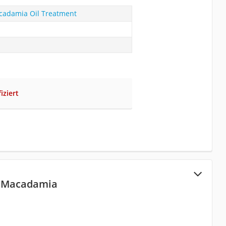
cadamia Oil Treatment
iziert
o Macadamia