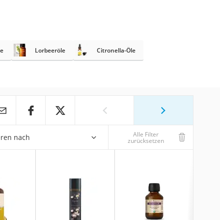
le
Lorbeeröle
Citronella-Öle
Alle Filter
eren nach
zurücksetzen