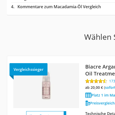
Kommentare zum Macadamia-Öl Vergleich
Wählen S
Biacre Arg
Vergleichssieger
Oil Treatme
17
ab 20,00 €
(
Sofor
Platz 1 im M
Preisvergleic
Technische Deta