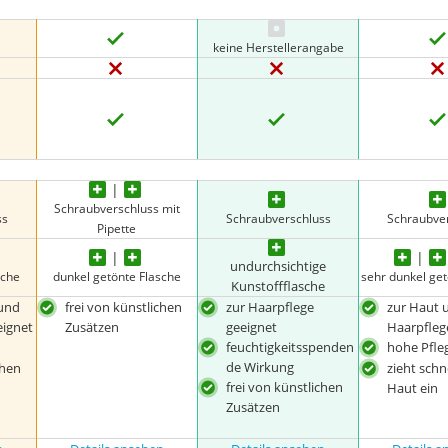
keine Herstellerangabe
Schraubverschluss mit
ss
Schraubverschluss
Schraubve
Pipette
undurchsichtige
sche
dunkel getönte Flasche
sehr dunkel ge
Kunstoffflasche
 und
frei von künstlichen
zur Haarpflege
zur Haut 
eignet
Zusätzen
geeignet
Haarpfleg
feuchtigkeitsspenden
hohe Pfle
de Wirkung
chen
zieht schne
frei von künstlichen
Haut ein
Zusätzen