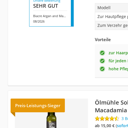
Unsere Bewertung
SEHR GUT
Modell
Biacre Argan and Macadamia Oil Treatment
Zur Hautpflege 
08/2026
Zum Verzehr ge
Vorteile
zur Haarp
für jeden
hohe Pfle
Ölmühle Sol
Preis-Leistungs-Sieger
Macadamia
3 
ab 15,00 €
(
Sofor