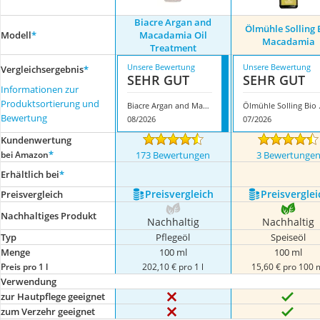
Biacre Argan and
Ölmühle Solling 
Modell
*
Macadamia Oil
Macadamia
Treatment
Unsere Bewertung
Unsere Bewertung
Vergleichsergebnis
*
SEHR GUT
SEHR GUT
Informationen zur
Produktsortierung und
Biacre Argan and Macadamia Oil Treatment
Ölmühle
Bewertung
08/2026
07/2026
Kundenwertung
*
bei Amazon
173 Bewertungen
3 Bewertunge
Erhältlich bei
*
Preis­vergleich
Preis­verglei
Preis­vergleich
Nachhaltiges Produkt
Nachhaltig
Nachhaltig
Typ
Pflegeöl
Speiseöl
Menge
100 ml
100 ml
Preis pro 1 l
202,10 € pro 1 l
15,60 € pro 100 
Verwendung
zur Hautpflege geeignet
zum Verzehr geeignet