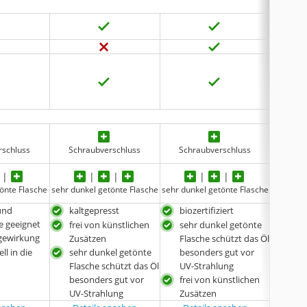
keine 
rschluss
Schraubverschluss
Schraubverschluss
Schr
tönte Flasche
sehr dunkel getönte Flasche
sehr dunkel getönte Flasche
sehr dun
und
kaltgepresst
biozertifiziert
kalt
e geeignet
frei von künstlichen
sehr dunkel getönte
zur
gewirkung
Zusätzen
Flasche schützt das Öl
zum
ll in die
sehr dunkel getönte
besonders gut vor
seh
Flasche schützt das Öl
UV-Strahlung
besonders gut vor
frei von künstlichen
UV-Strahlung
Zusätzen