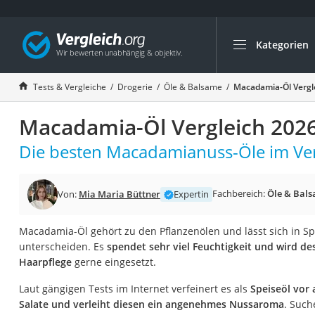
Kategorien
Die beliebtesten V
Drogerie
Tests & Vergleiche
Drogerie
Öle & Balsame
Macadamia-Öl Vergl
Inhalator
Macadamia-Öl Vergleich 202
Haarschneider
Rollator
Die besten Macadamianuss-Öle im Ver
Braun Rasierer
Katzenklappe (Chi
Fachbereich:
Öle & Bal
Von:
Mia Maria Büttner
Expertin
Rasierer
Macadamia-Öl gehört zu den Pflanzenölen und lässt sich in Sp
Masturbator
unterscheiden. Es
spendet sehr viel Feuchtigkeit und wird de
Massagepistole
Haarpflege
gerne eingesetzt.
Epilierer
Laut gängigen Tests im Internet verfeinert es als
Speiseöl vor 
Reisehaartrockner
Salate und verleiht diesen ein angenehmes Nussaroma
. Such