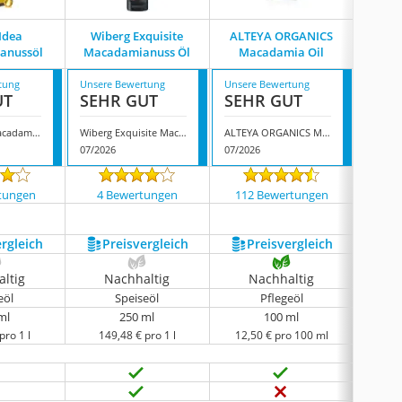
Idea
Wiberg Exquisite
ALTEYA ORGANICS
Sala M
anussöl
Macadamianuss Öl
Macadamia Oil
tung
Unsere Bewertung
Unsere Bewertung
Unsere
UT
SEHR GUT
SEHR GUT
GUT
Green Idea Macadamianussöl
Wiberg Exquisite Macadamianuss Öl
ALTEYA ORGANICS Macadamia Oil
Sala M
07/2026
07/2026
07/202
tungen
4 Bewertungen
112 Bewertungen
2213
ergleich
Preis­vergleich
Preis­vergleich
P
ltig
Nachhaltig
Nachhaltig
N
eöl
Speiseöl
Pflegeöl
ml
250 ml
100 ml
pro 1 l
149,48 € pro 1 l
12,50 € pro 100 ml
13