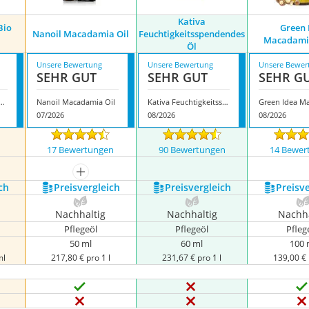
Kativa
Bio
Green 
Nanoil Macadamia Oil
Feuchtigkeitsspendendes
Macadami
Öl
Unsere Bewertung
Unsere Bewertung
Unsere Bewer
SEHR GUT
SEHR GUT
SEHR G
 Solling Bio Macadamia
Nanoil Macadamia Oil
Kativa Feuchtigkeitsspendendes Öl
07/2026
08/2026
08/2026
n
17 Bewertungen
90 Bewertungen
14 Bewer
mehr anzeigen
ch
Preis­vergleich
Preis­vergleich
Preis­v
Nachhaltig
Nachhaltig
Nachha
Pflegeöl
Pflegeöl
Pfleg
50 ml
60 ml
100 
ml
217,80 € pro 1 l
231,67 € pro 1 l
139,00 € 