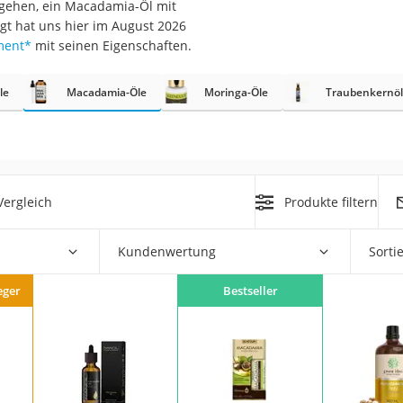
ugehen, ein Macadamia-Öl mit
ugt hat uns hier im August 2026
at
ment
*
mit seinen Eigenschaften.
le
Macadamia-Öle
Moringa-Öle
Traubenkernö
rät
e
ner
Zahnbürste
ergleich
Produkte filtern
d
Kundenwertung
Sorti
eger
Bestseller