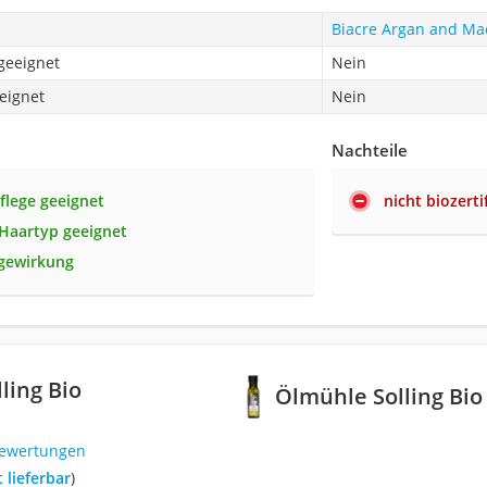
Biacre Argan and Ma
geeignet
Nein
eignet
Nein
Nachteile
flege geeignet
nicht biozertif
 Haartyp geeignet
gewirkung
ling Bio
Ölmühle Solling Bi
Bewertungen
t lieferbar
)