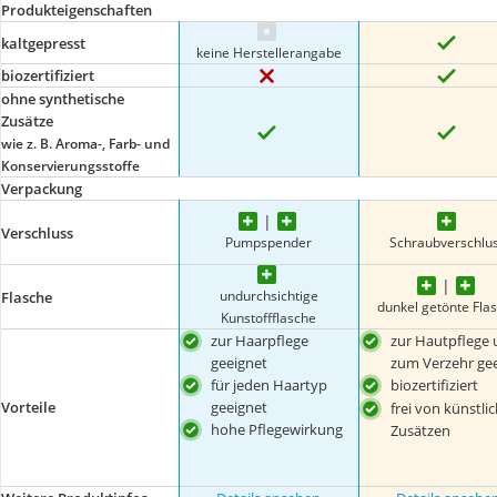
Produkteigenschaften
kaltgepresst
keine Herstellerangabe
biozertifiziert
ohne synthetische
Zusätze
wie z. B. Aroma-, Farb- und
Konservierungsstoffe
Verpackung
Verschluss
Pumpspender
Schraubverschlu
undurchsichtige
Flasche
dunkel getönte Fla
Kunstoffflasche
zur Haarpflege
zur Hautpflege
geeignet
zum Verzehr ge
für jeden Haartyp
biozertifiziert
geeignet
Vorteile
frei von künstli
hohe Pflegewirkung
Zusätzen