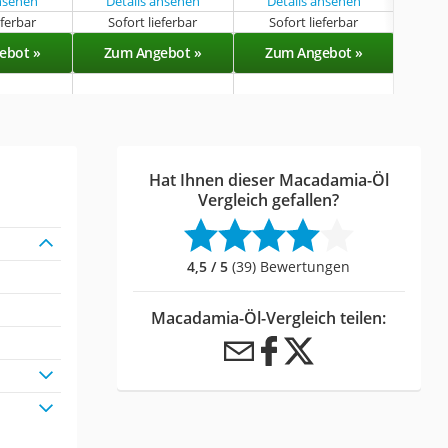
ansehen
Details ansehen
Details ansehen
eferbar
Sofort lieferbar
Sofort lieferbar
Sof
ebot »
Zum Angebot »
Zum Angebot »
Zu
Hat Ihnen dieser Macadamia-Öl
Vergleich gefallen?
4,5 / 5
(39) Bewertungen
Macadamia-Öl-Vergleich teilen: