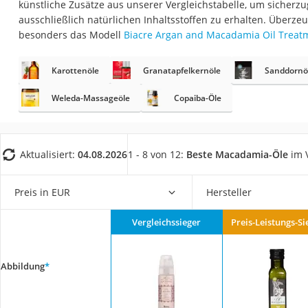
künstliche Zusätze aus unserer Vergleichstabelle, um sicherz
Eiweißpulver
ausschließlich natürlichen Inhaltsstoffen zu erhalten. Überze
Magnesiumpräpar
besonders das Modell
Biacre Argan and Macadamia Oil Treat
Katzenklappe
Karottenöle
Granatapfelkernöle
Sanddornö
Nackenmassagege
Zeckenschutz Katz
Weleda-Massageöle
Copaiba-Öle
leichter Haartrock
Philips-Sonicare-
Aktualisiert:
04.08.2026
1 - 8 von 12:
Beste Macadamia-Öle
im V
Schildkrötenhaus
Mineralfutter Pfer
Preis in EUR
Hersteller
Massagegerät
Vergleichssieger
Preis-Leistungs-Si
Service
Abbildung
*