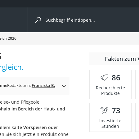
ergleiche nach Kategorie
eich 2026
6
Fakten zum 
gleich.
86
p)
same
Redakteurin:
Franziska B.
Recherchierte
Produkte
eise- und Pflegeöle
73
shalb im Bereich der Haut- und
Investierte
Stunden
allem kalte Vorspeisen oder
en Sie sich jetzt ein Produkt ohne