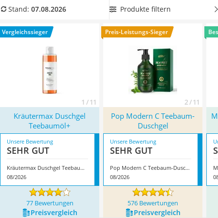
Philips-Sonicare-Zahnbürste
unterstützen können. In unserem Teebaumöl-Duschgel-
Produkte filtern
Stand:
07.08.2026
Schildkrötenhaus
Vergleich finden Sie Produkte mit lindernder Aloe vera oder
Mineralfutter Pferd
regenerierendem Eukalyptusöl. Überzeugt hat uns hier im
Vergleichssieger
Preis-Leistungs-Sieger
Bes
Massagegerät
August 2026 besonders das Modell
Kräutermax Duschgel
Service
Teebaumöl+
*
mit seinen Eigenschaften.
1 / 11
2 / 11
Kräutermax Duschgel
Pop Modern C ‎Teebaum-
M
Teebaumöl+
Duschgel
Unsere Bewertung
Unsere Bewertung
U
SEHR GUT
SEHR GUT
Kräutermax Duschgel Teebaumöl+
Pop Modern C ‎Teebaum-Duschgel
08/2026
08/2026
0
77 Bewertungen
576 Bewertungen
Preis­vergleich
Preis­vergleich