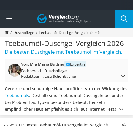
Die beliebtesten Vergleiche nach Kategorie
Vergleich
Drogerie
Inhalator
Duschpflege
Teebaumöl-Duschgel Vergleich 2026
Haarschneider
Rollator
Teebaumöl-Duschgel Vergleich 2026
Braun Rasierer
Die besten Duschgele mit Teebaumöl im Vergleich.
Katzenklappe (Chip)
Rasierer
Von:
Mia Maria Büttner
Expertin
Masturbator
Fachbereich:
Duschpflege
Massagepistole
Redakteurin:
Lisa Schönbacher
Epilierer
Reisehaartrockner
Gereizte und schuppige Haut profitiert von der Wirkung
des
Eiweißpulver
Teebaumöls
. Deshalb sind Teebaumöl-Duschgele besonders
Magnesiumpräparat
bei Problemhauttypen besonders beliebt.
Bei sehr
Katzenklappe
empfindlicher Haut empfiehlt es sich laut Internet-Tests zu
Nackenmassagegerät
Teebaumöl-Duschgels auf Produkte zu setzen, die nur diesen
Zeckenschutz Katze
einen Wirkstoff enthalten. Es gibt jedoch auch
Duschgele mit
1 - 2 von 11:
Beste Teebaumöl-Duschgele
im Vergleich
leichter Haartrockner
zusätzlichen pflegenden Essenzen
, die die Hautpflege