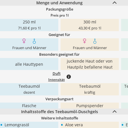
Menge und Anwendung
Packungsgröße
Preis pro 1l
250 ml
300 ml
71,60 € pro 1l
43,30 € pro 1l
Geeignet für
Frauen und Männer
Frauen und Männer
Besonders geeignet für
juckende Haut oder von
alle Hauttypen
Hautpilz befallene Haut
Duft
Intensität
Teebaumöl
Teebaumöl
T
dezent
kräftig
Verpackungsart
Flasche
Pumpspender
Inhaltsstoffe des Teebaumöl-Duschgels
Weitere Inhaltsstoffe
•
•
•
Lemongrasöl
Aloe vera
E