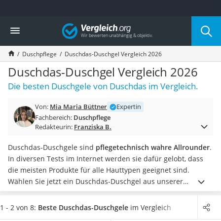
Die beliebtesten Vergleiche nach Kategorie
Vergleich
Drogerie
Inhalator
Duschpflege
Duschdas-Duschgel Vergleich 2026
Haarschneider
Rollator
Duschdas-Duschgel Vergleich 2026
Braun Rasierer
Die besten Duschgele von Duschdas im Vergleich.
Katzenklappe (Chip)
Rasierer
Von:
Mia Maria Büttner
Expertin
Masturbator
Fachbereich:
Duschpflege
Massagepistole
Redakteurin:
Franziska B.
Epilierer
Reisehaartrockner
Duschdas-Duschgele sind
pflegetechnisch wahre Allrounder
.
Eiweißpulver
In diversen Tests im Internet werden sie dafür gelobt, dass
Magnesiumpräparat
die meisten Produkte für alle Hauttypen geeignet sind.
Katzenklappe
Wählen Sie jetzt ein Duschdas-Duschgel aus unserer
Nackenmassagegerät
Vergleichstabelle,
bei dem es sich um ein 2-in-1-Produkt
Zeckenschutz Katze
handelt
. Besonders praktisch ist diese Kombination von
1 - 2 von 8:
Beste Duschdas-Duschgele
im Vergleich
leichter Haartrockner
Duschgel und Shampoo beim Sport oder im Urlaub, da Sie