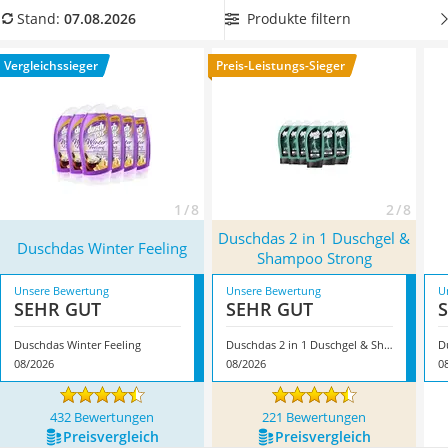
Philips-Sonicare-Zahnbürste
sich eine Flasche sparen. Allerdings ist Duschdas-Duschgel
Produkte filtern
Stand:
07.08.2026
Schildkrötenhaus
nicht für spezielle Haartypen geeignet, wie beispielsweise
Mineralfutter Pferd
Shampoos für fettiges Haar
. Überzeugt hat uns hier im
Vergleichssieger
Preis-Leistungs-Sieger
Massagegerät
August 2026 besonders das Modell
Duschdas Winter Feeling
*
Service
mit seinen Eigenschaften.
1 / 8
2 / 8
Duschdas 2 in 1 Duschgel &
Duschdas Winter Feeling
Shampoo Strong
Unsere Bewertung
Unsere Bewertung
U
SEHR GUT
SEHR GUT
Duschdas Winter Feeling
Duschdas 2 in 1 Duschgel & Shampoo Strong
D
08/2026
08/2026
0
432 Bewertungen
221 Bewertungen
Preis­vergleich
Preis­vergleich