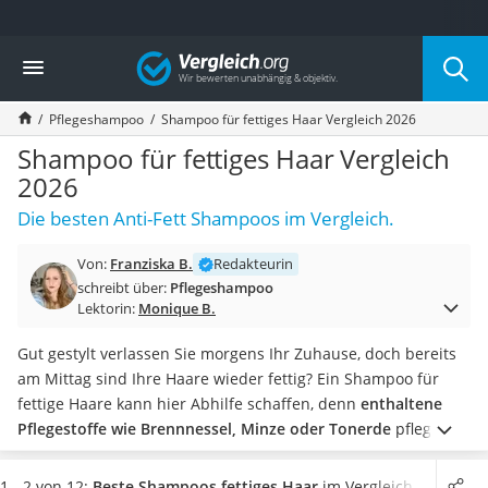
Die beliebtesten Vergleiche nach Kategorie
Vergleich
Drogerie
Inhalator
Pflegeshampoo
Shampoo für fettiges Haar Vergleich 2026
Haarschneider
Rollator
Shampoo für fettiges Haar Vergleich
Braun Rasierer
2026
Katzenklappe (Chip)
Die besten Anti-Fett Shampoos im Vergleich.
Rasierer
Masturbator
Von:
Franziska B.
Redakteurin
Massagepistole
schreibt über:
Pflegeshampoo
Epilierer
Lektorin:
Monique B.
Reisehaartrockner
Eiweißpulver
Gut gestylt verlassen Sie morgens Ihr Zuhause, doch bereits
Magnesiumpräparat
am Mittag sind Ihre Haare wieder fettig? Ein Shampoo für
Katzenklappe
fettige Haare kann hier Abhilfe schaffen, denn
enthaltene
Nackenmassagegerät
Pflegestoffe wie Brennnessel, Minze oder Tonerde
pflegen
Zeckenschutz Katze
Ihre Kopfhaut und helfen, die Fettproduktion der Talgdrüsen
leichter Haartrockner
zu reduzieren. Achten Sie darauf, dass das Anti-Fett-
1 - 2 von 12:
Beste Shampoos fettiges Haar
im Vergleich