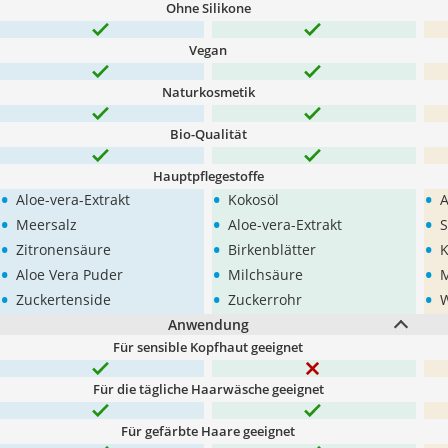
Ohne Silikone
Vegan
Naturkosmetik
Bio-Qualität
Hauptpflegestoffe
•
•
•
Aloe-vera-Extrakt
Kokosöl
A
•
•
•
Meersalz
Aloe-vera-Extrakt
S
•
•
•
Zitronensäure
Birkenblätter
K
•
•
•
Aloe Vera Puder
Milchsäure
•
•
•
Zuckertenside
Zuckerrohr
W
Anwendung
Für sensible Kopfhaut geeignet
Für die tägliche Haarwäsche geeignet
Für gefärbte Haare geeignet