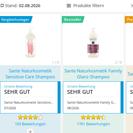
Philips-Sonicare-Zahnbürste
weniger Produktrückstände in den Haaren hinterlassen und
Produkte filtern
Stand:
02.08.2026
Schildkrötenhaus
für ein angenehmes und frisches Haargefühl sorgen
. Wählen
Mineralfutter Pferd
Sie jetzt ein Sante-Shampoo aus unserer Vergleichstabelle,
Vergleichssieger
Bestseller
Pre
Massagegerät
das gut
für Damen und Herren geeignet
ist. Überzeugt hat
Service
uns hier im August 2026 besonders das Modell
Sante
Naturkosmetik Sensitive Care Shampoo
*
mit seinen
Eigenschaften.
1 / 8
2 / 8
Sante Naturkosmetik
Sante Naturkosmetik Family
Sa
Sensitive Care Shampoo
Glanz-Shampoo
Unsere Bewertung
Unsere Bewertung
U
SEHR GUT
SEHR GUT
Sante Naturkosmetik Sensitive Care Shampoo
Sante Naturkosmetik Family Glanz-Shampoo
S
07/2026
08/2026
0
165 Bewertungen
1761 Bewertungen