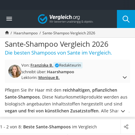
Die beliebtesten Vergleiche nach Kategorie
Vergleich
Drogerie
Inhalator
Haarshampoo
Sante-Shampoo Vergleich 2026
Haarschneider
Rollator
Sante-Shampoo Vergleich 2026
Braun Rasierer
Die besten Shampoos von Sante im Vergleich.
Katzenklappe (Chip)
Rasierer
Von:
Franziska B.
Redakteurin
Masturbator
schreibt über:
Haarshampoo
Massagepistole
Lektorin:
Monique B.
Epilierer
Reisehaartrockner
Pflegen Sie Ihr Haar mit den
reichhaltigen, pflanzlichen
Eiweißpulver
Sante-Shampoos
. Diese Naturkosmetikprodukte werden aus
Magnesiumpräparat
biologisch angebauten Inhaltsstoffen hergestellt und sind
Katzenklappe
vegan und frei von künstlichen Zusatzstoffen
. Alle Shampoo-
Nackenmassagegerät
Verpackungen sind recycelt und wieder recycelbar. Auf diese
Zeckenschutz Katze
Weise wird jede Haarwäsche zu einer nachhaltigen Tat.
1 - 2 von 8:
Beste Sante-Shampoos
im Vergleich
leichter Haartrockner
Gängige Online-Tests zeigen, dass
Shampoos ohne Silikone