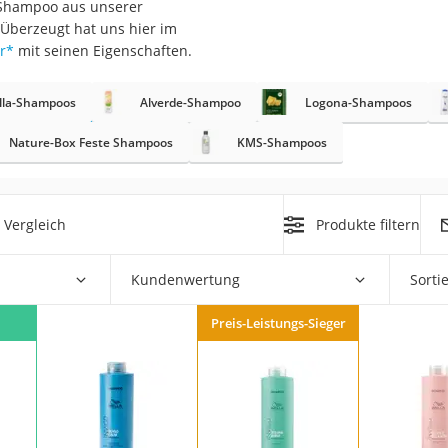
a-Shampoo aus unserer
 Überzeugt hat uns hier im
at
r
*
mit seinen Eigenschaften.
lla-Shampoos
Alverde-Shampoo
Logona-Shampoos
rät
e
Nature-Box Feste Shampoos
KMS-Shampoos
ner
Zahnbürste
 Vergleich
Produkte filtern
d
Kundenwertung
Sorti
Preis-Leistungs-Sieger