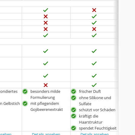
blondiertes
besonders milde
frischer Duft
Schu
Formulierung
Haa
ohne Silikone und
n Gelbstich
mit pflegendem
mit
Sulfate
Gojibeerenextrakt
Kera
schützt vor Schäden
kräftigt die
Haarstruktur
spendet Feuchtigkeit
ansehen
Details ansehen
Details ansehen
Det