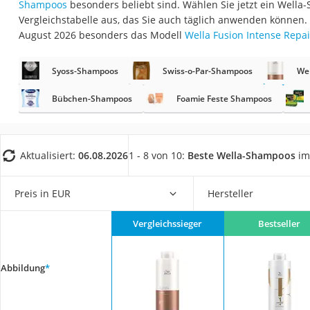
Shampoos
besonders beliebt sind. Wählen Sie jetzt ein Well
Eiweißpulver
Vergleichstabelle aus, das Sie auch täglich anwenden können.
Magnesiumpräpar
August 2026 besonders das Modell
Wella Fusion Intense Repai
Katzenklappe
Syoss-Shampoos
Swiss-o-Par-Shampoos
We
Nackenmassagege
Zeckenschutz Katz
Bübchen-Shampoos
Foamie Feste Shampoos
leichter Haartrock
Philips-Sonicare-
Aktualisiert:
06.08.2026
1 - 8 von 10:
Beste Wella-Shampoos
im
Schildkrötenhaus
Mineralfutter Pfer
Preis in EUR
Hersteller
Massagegerät
Vergleichssieger
Bestseller
Service
Abbildung
*