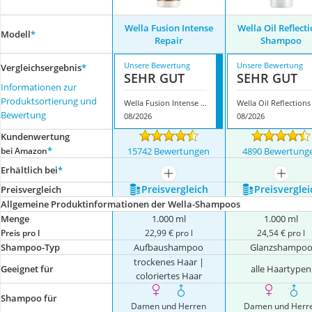
Wella Fusion Intense
Wella Oil Reflect
Modell
*
Repair
Shampoo
Unsere Bewertung
Unsere Bewertung
Vergleichsergebnis
*
SEHR GUT
SEHR GUT
Informationen zur
Produktsortierung und
Wella Fusion Intense Repair
Bewertung
08/2026
08/2026
Kundenwertung
*
bei Amazon
15742 Bewertungen
4890 Bewertung
Erhältlich bei
*
mehr anzeigen
mehr a
Preis­vergleich
Preis­verglei
Preis­vergleich
Allgemeine Produktinformationen der Wella-Shampoos
Menge
1.000 ml
1.000 ml
Preis pro l
22,99 € pro l
24,54 € pro l
Shampoo-Typ
Aufbaushampoo
Glanzshampo
trockenes Haar |
Geeignet für
alle Haartypen
coloriertes Haar
Shampoo für
Damen und Herren
Damen und Herr