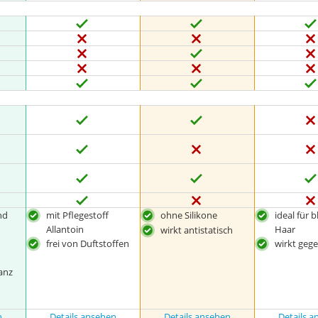
nd
mit Pflegestoff
ohne Silikone
ideal für 
Allantoin
Haar
wirkt antistatisch
frei von Duftstoffen
wirkt gege
anz
n
Details ansehen
Details ansehen
Details 