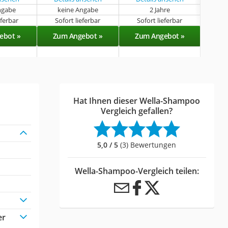
ngabe
keine Angabe
2 Jahre
k
eferbar
Sofort lieferbar
Sofort lieferbar
Sof
ebot »
Zum Angebot »
Zum Angebot »
Zu
Hat Ihnen dieser Wella-Shampoo
Vergleich gefallen?
5,0 / 5
(3) Bewertungen
Wella-Shampoo-Vergleich teilen:
er