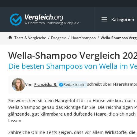
Kategorien
Die beliebtesten V
Drogerie
Tests & Vergleiche
Drogerie
Haarshampoo
Wella-Shampoo Verg
Inhalator
Wella-Shampoo Vergleich 20
Haarschneider
Rollator
Die besten Shampoos von Wella im Ve
Braun Rasierer
Katzenklappe (Chi
schreibt über:
Haarshamp
Von:
Franziska B.
Redakteurin
Rasierer
Sie wünschen sich ein Haargefühl für zu Hause wie kurz nach
Masturbator
Wella-Shampoo genau das Richtige für Sie. Die reichhaltigen
Massagepistole
glänzende, gut kämmbare und duftende Haare
, die sich nac
lassen.
Epilierer
Reisehaartrockner
Zahlreiche Online-Tests zeigen, dass vor allem
Wirkstoffe, die