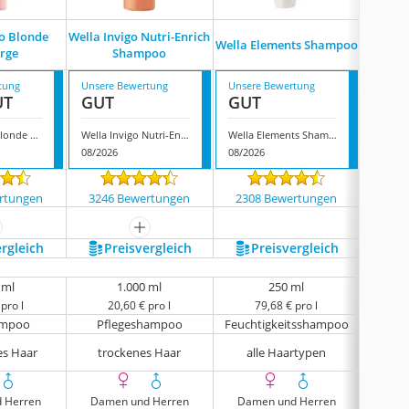
go Blonde
Wella Invigo Nutri-Enrich
Wella
Wella Elements Shampoo
rge
Shampoo
tung
Unsere Bewertung
Unsere Bewertung
Unsere
UT
GUT
GUT
GUT
Wella Invigo Blonde Recharge
Wella Invigo Nutri-Enrich Shampoo
Wella Elements Shampoo
08/2026
08/2026
08/202
rtungen
3246 Bewertungen
2308 Bewertungen
1587
ehr anzeigen
mehr anzeigen
ergleich
Preis­vergleich
Preis­vergleich
P
 ml
1.000 ml
250 ml
pro l
20,60 € pro l
79,68 € pro l
3
ampoo
Pflegeshampoo
Feuchtigkeitsshampoo
F
es Haar
trockenes Haar
alle Haartypen
col
 Herren
Damen und Herren
Damen und Herren
Dam