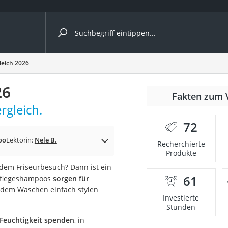
ergleiche nach Kategorie
leich 2026
26
Fakten zum 
rgleich.
72
p)
oo
Lektorin:
Nele B.
Recherchierte
Produkte
 dem Friseurbesuch? Dann ist ein
61
 Pflegeshampoos
sorgen für
h dem Waschen einfach stylen
Investierte
Stunden
 Feuchtigkeit spenden
, in