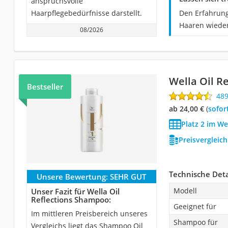
anspruchsvolle
Haarpflegebedürfnisse darstellt.
Den Erfahrung
Haaren wieder
08/2026
Wella Oil R
Bestseller
48
ab 24,00 €
(
Sofor
Platz 2 im W
Preisvergleic
Technische Deta
Unsere Bewertung:
SEHR GUT
Modell
Unser Fazit für Wella Oil
Reflections Shampoo:
Geeignet für
Im mittleren Preisbereich unseres
Shampoo für
Vergleichs liegt das Shampoo Oil