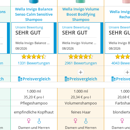
Wella Invigo Balance
Wella Invigo Volume
ions
Wella Invi
Senso Calm Sensitive
Boost Bodifying
Recha
Shampoo
Shampoo
Unsere Bewertung
Unsere Bewertung
Unsere Bewer
SEHR GUT
SEHR GUT
SEHR G
Wella Oil Reflections Shampoo
Wella Invigo Balance Senso Calm Sensitive Shampoo
Wella Invigo Volume Boost Bodifying Shampoo
08/2026
08/2026
08/2026
en
1331 Bewertungen
2961 Bewertungen
4043 Bewe
nzeigen
mehr anzeigen
m
ch
Preis­vergleich
Preis­vergleich
Preis­v
1.000 ml
1.000 ml
1.000
35,20 € pro l
20,34 € pro l
20,68 € 
o
Pflegeshampoo
Volumenshampoo
Farbsh
empfindliche Kopfhaut
feines Haar
blondiert
en
Damen und Herren
Damen und Herren
Damen und