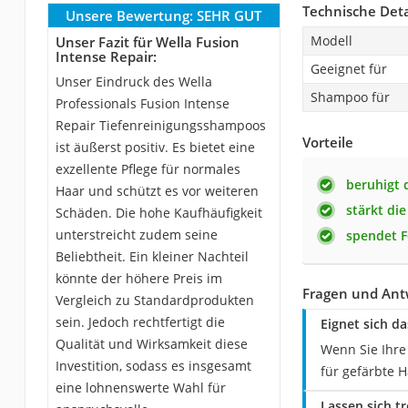
Technische Deta
Unsere Bewertung:
SEHR GUT
Modell
Unser Fazit für Wella Fusion
Intense Repair:
Geeignet für
Unser Eindruck des Wella
Shampoo für
Professionals Fusion Intense
Repair Tiefenreinigungsshampoos
Vorteile
ist äußerst positiv. Es bietet eine
exzellente Pflege für normales
beruhigt 
Haar und schützt es vor weiteren
stärkt di
Schäden. Die hohe Kaufhäufigkeit
unterstreicht zudem seine
spendet F
Beliebtheit. Ein kleiner Nachteil
könnte der höhere Preis im
Fragen und Antw
Vergleich zu Standardprodukten
sein. Jedoch rechtfertigt die
Eignet sich d
Qualität und Wirksamkeit diese
Wenn Sie Ihre
Investition, sodass es insgesamt
für gefärbte 
eine lohnenswerte Wahl für
Lassen sich t