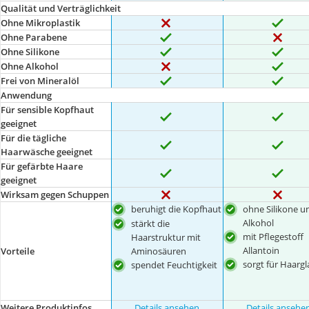
Qualität und Verträglichkeit
Ohne Mikroplastik
Ohne Parabene
Ohne Silikone
Ohne Alkohol
Frei von Mineralöl
Anwendung
Für sensible Kopfhaut
geeignet
Für die tägliche
Haarwäsche geeignet
Für gefärbte Haare
geeignet
Wirksam gegen Schuppen
beruhigt die Kopfhaut
ohne Silikone u
Alkohol
stärkt die
mit Pflegestoff
Haarstruktur mit
Allantoin
Aminosäuren
Vorteile
sorgt für Haargl
spendet Feuchtigkeit
Weitere Produktinfos
Details ansehen
Details ansehe