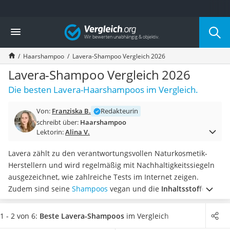
Die beliebtesten Vergleiche nach Kategorie
Vergleich
Drogerie
Inhalator
Haarshampoo
Lavera-Shampoo Vergleich 2026
Haarschneider
Rollator
Lavera-Shampoo Vergleich 2026
Braun Rasierer
Die besten Lavera-Haarshampoos im Vergleich.
Katzenklappe (Chip)
Rasierer
Von:
Franziska B.
Redakteurin
Masturbator
schreibt über:
Haarshampoo
Massagepistole
Lektorin:
Alina V.
Epilierer
Reisehaartrockner
Lavera zählt zu den verantwortungsvollen Naturkosmetik-
Eiweißpulver
Herstellern und wird regelmäßig mit Nachhaltigkeitssiegeln
Magnesiumpräparat
ausgezeichnet, wie zahlreiche Tests im Internet zeigen.
Katzenklappe
Zudem sind seine
Shampoos
vegan und die
Inhaltsstoffe
Nackenmassagegerät
stammen größtenteils aus regional-biologischer
Zeckenschutz Katze
Eigenherstellung
in Hannover.
Wählen Sie jetzt ein Lavera-
1 - 2 von 6:
Beste Lavera-Shampoos
im Vergleich
leichter Haartrockner
Shampoo aus unserer Vergleichstabelle, das
Ihre Haare mit