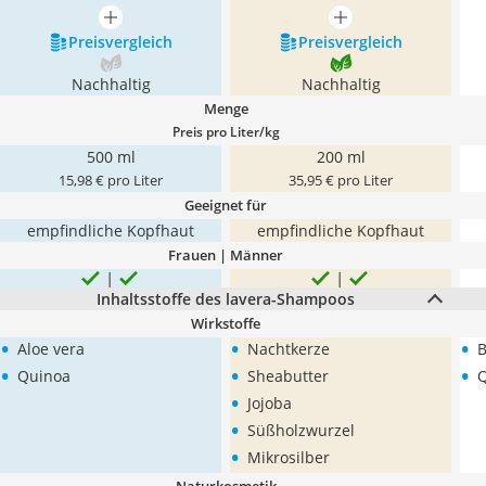
mehr anzeigen
mehr anzeigen
Preis­vergleich
Preis­vergleich
Nachhaltig
Nachhaltig
Menge
Preis pro Liter/kg
500 ml
200 ml
15,98 € pro Liter
35,95 € pro Liter
Geeignet für
empfindliche Kopfhaut
empfindliche Kopfhaut
Frauen | Männer
Inhaltsstoffe des lavera-Shampoos
Wirkstoffe
•
•
•
Aloe vera
Nachtkerze
•
•
•
Quinoa
Sheabutter
•
Jojoba
•
Süßholzwurzel
•
Mikrosilber