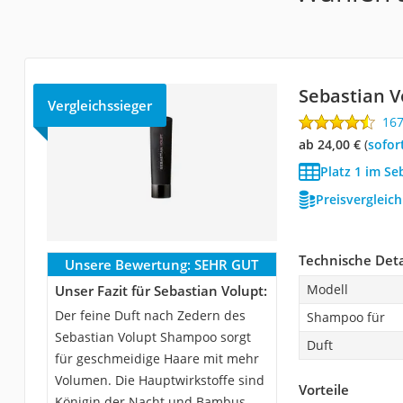
Sebastian V
Vergleichssieger
16
ab 24,00 €
(
Sofor
Platz 1 im S
Preisvergleic
Technische Deta
Unsere Bewertung:
SEHR GUT
Modell
Unser Fazit für Sebastian Volupt:
Der feine Duft nach Zedern des
Shampoo für
Sebastian Volupt Shampoo sorgt
Duft
für geschmeidige Haare mit mehr
Volumen. Die Hauptwirkstoffe sind
Vorteile
Königin der Nacht und Bambus,