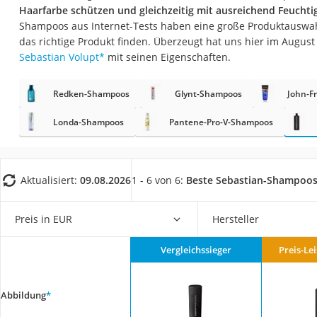
Eiweißpulver
Haarfarbe schützen und gleichzeitig mit ausreichend Feuchti
Shampoos aus Internet-Tests haben eine große Produktauswahl
Magnesiumpräpar
das richtige Produkt finden. Überzeugt hat uns hier im Augus
Katzenklappe
Sebastian Volupt
*
mit seinen Eigenschaften.
Nackenmassagege
Redken-Shampoos
Glynt-Shampoos
John-F
Zeckenschutz Katz
Londa-Shampoos
Pantene-Pro-V-Shampoos
leichter Haartrock
Philips-Sonicare-
Schildkrötenhaus
Aktualisiert:
09.08.2026
1 - 6 von 6:
Beste Sebastian-Shampoo
Mineralfutter Pfer
Massagegerät
Preis in EUR
Hersteller
Service
Vergleichssieger
Preis-Le
Abbildung
*