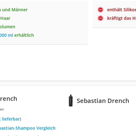
en und Männer
enthält Siliko
 Haar
kräftigt das H
Volumen
.000 ml
erhältlich
Drench
Sebastian Drench
gen
t lieferbar
)
ebastian-Shampoo Vergleich