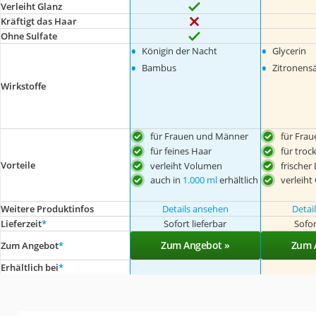
Verleiht Glanz
Kräftigt das Haar
Ohne Sulfate
•
•
Königin der Nacht
Glycerin
•
•
Bambus
Zitronens
Wirkstoffe
für Frauen und Männer
für Fra
für feines Haar
für troc
Vorteile
verleiht Volumen
frischer
auch in
1.000 ml
erhältlich
verleiht
Weitere Produktinfos
Details ansehen
Detai
Lieferzeit
*
Sofort lieferbar
Sofor
Zum Angebot »
Zum 
Zum Angebot
*
Erhältlich bei
*