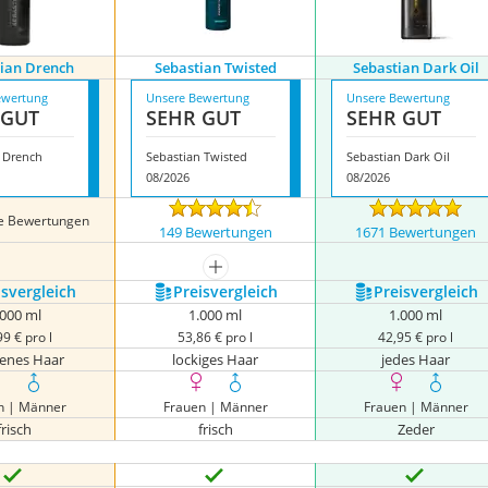
ian Drench
Sebastian Twisted
Sebastian Dark Oil
ewertung
Unsere Bewertung
Unsere Bewertung
 GUT
SEHR GUT
SEHR GUT
 Drench
Sebastian Twisted
Sebastian Dark Oil
08/2026
08/2026
ne Bewertungen
149 Bewertungen
1671 Bewertungen
mehr anzeigen
s­vergleich
Preis­vergleich
Preis­vergleich
.000 ml
1.000 ml
1.000 ml
99 € pro l
53,86 € pro l
42,95 € pro l
kenes Haar
lockiges Haar
jedes Haar
n | Männer
Frauen | Männer
Frauen | Männer
frisch
frisch
Zeder