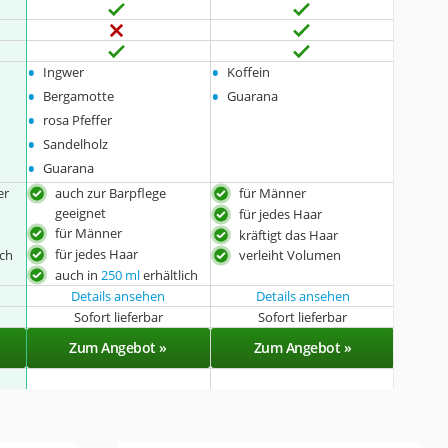
•
•
Ingwer
Koffein
•
•
Bergamotte
Guarana
•
rosa Pfeffer
•
Sandelholz
•
Guarana
er
auch zur Barpflege
für Männer
geeignet
für jedes Haar
für Männer
kräftigt das Haar
für jedes Haar
ich
verleiht Volumen
auch in
250 ml
erhältlich
Details ansehen
Details ansehen
Sofort lieferbar
Sofort lieferbar
Zum Angebot »
Zum Angebot »