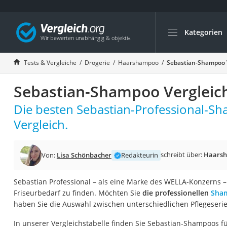
Kategorien
Die beliebtesten V
Drogerie
Tests & Vergleiche
Drogerie
Haarshampoo
Sebastian-Shampoo 
Inhalator
Sebastian-Shampoo Vergleic
Haarschneider
Rollator
Die besten Sebastian-Professional-S
Braun Rasierer
Vergleich.
Katzenklappe (Chi
Rasierer
schreibt über:
Haars
Von:
Lisa Schönbacher
Redakteurin
Masturbator
Sebastian Professional – als eine Marke des WELLA-Konzerns –
Massagepistole
Friseurbedarf zu finden. Möchten Sie
die professionellen
Sha
Epilierer
haben Sie die Auswahl zwischen unterschiedlichen Pflegeserie
Reisehaartrockner
In unserer Vergleichstabelle finden Sie Sebastian-Shampoos fü