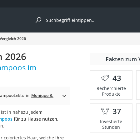
ergleiche nach Kategorie
Vergleich 2026
h 2026
Fakten zum 
hampoos im
43
p)
Recherchierte
Produkte
hampoo
Lektorin:
Monique B.
37
 ist in nahezu jedem
mpoos
für zu Hause nutzen
,
Investierte
n.
Stunden
r coloriertes Haar, welche
Ihre