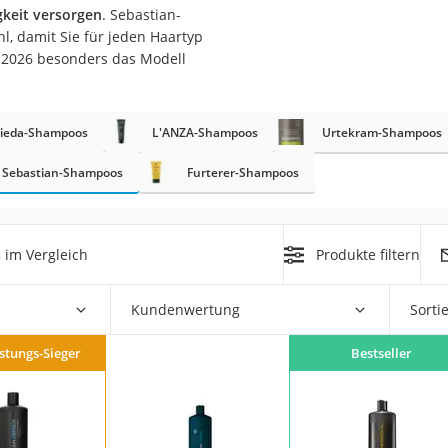
gkeit versorgen
. Sebastian-
, damit Sie für jeden Haartyp
at
t 2026 besonders das Modell
rät
rieda-Shampoos
L'ANZA-Shampoos
Urtekram-Shampoos
e
ner
Sebastian-Shampoos
Furterer-Shampoos
Zahnbürste
s
im Vergleich
Produkte filtern
d
Kundenwertung
Sorti
istungs-Sieger
Bestseller