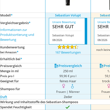
Modell
*
Sebastian Volupt
Sebast
Unsere Bewertung
Unsere B
Vergleichsergebnis
*
SEHR GUT
SEHR
Informationen zur
Produktsortierung und
Sebastian Volupt
Sebastian
Bewertung
08/2026
08/2026
Kundenwertung
noch kei
*
bei Amazon
167 Bewertungen
Erhältlich bei
*
Preis­vergleich
Prei
Preis­vergleich
Menge in ml
250 ml
1
Preis pro l
99,96 € pro l
59,
Geeignet für
feines Haar
troc
Shampoo für
Frauen | Männer
Fraue
Duft
Zeder
Wirkung und Inhaltsstoffe des Sebastian-Shampoos
Spendet Feuchtigkeit