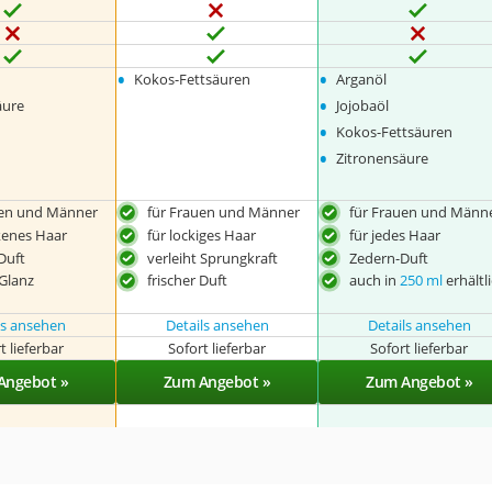
•
•
Kokos-Fettsäuren
Arganöl
•
äure
Jojobaöl
•
Kokos-Fettsäuren
•
Zitronensäure
uen und Männer
für Frauen und Männer
für Frauen und Männ
kenes Haar
für lockiges Haar
für jedes Haar
 Duft
verleiht Sprungkraft
Zedern-Duft
 Glanz
frischer Duft
auch in
250 ml
erhältl
ls ansehen
Details ansehen
Details ansehen
t lieferbar
Sofort lieferbar
Sofort lieferbar
Angebot »
Zum Angebot »
Zum Angebot »