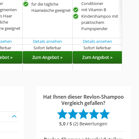
er
Conditioner
Con
für die tägliche
pigmenten
mit Vitamin B
wirk
Haarwäsche geeignet
es Haar
ent
Kindershampoo mit
liche
für 
praktischem
e geeignet
Haa
Pumpspender
ansehen
Details ansehen
Details ansehen
Det
eferbar
Sofort lieferbar
Sofort lieferbar
Sof
ebot »
Zum Angebot »
Zum Angebot »
Zu
Hat Ihnen dieser Revlon-Shampoo
Vergleich gefallen?
5,0 / 5
(2) Bewertungen