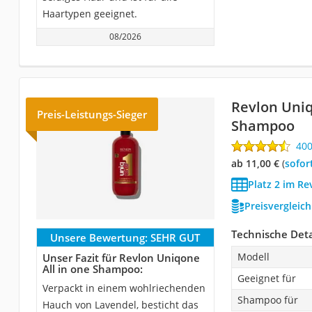
Haartypen geeignet.
08/2026
Revlon Uniq
Preis-Leistungs-Sieger
Shampoo
40
ab 11,00 €
(
Sofor
Platz 2 im R
Preisvergleic
Technische Deta
Unsere Bewertung:
SEHR GUT
Modell
Unser Fazit für Revlon Uniqone
All in one Shampoo:
Geeignet für
Verpackt in einem wohlriechenden
Shampoo für
Hauch von Lavendel, besticht das