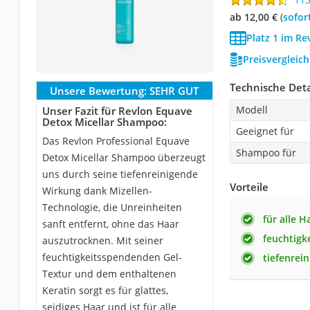
ab 12,00 €
(
Sofor
Platz 1 im R
Preisvergleic
Technische Deta
Unsere Bewertung:
SEHR GUT
Modell
Unser Fazit für Revlon Equave
Detox Micellar Shampoo:
Geeignet für
Das Revlon Professional Equave
Shampoo für
Detox Micellar Shampoo überzeugt
uns durch seine tiefenreinigende
Vorteile
Wirkung dank Mizellen-
Technologie, die Unreinheiten
für alle 
sanft entfernt, ohne das Haar
feuchtigk
auszutrocknen. Mit seiner
feuchtigkeitsspendenden Gel-
tiefenrei
Textur und dem enthaltenen
Keratin sorgt es für glattes,
seidiges Haar und ist für alle