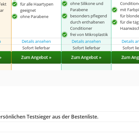
ohne Silikone und
Condition
fekt
für alle Haartypen
Parabene
mit Farb
geeignet
ar
besonders pflegend
für blond
ohne Parabene
durch enthaltenen
für die täg
Conditioner
Haarwäsch
frei von Mikroplastik
n
Details ansehen
Details ansehen
Details 
r
Sofort lieferbar
Sofort lieferbar
Sofort li
»
Zum Angebot »
Zum Angebot »
Zum Ang
rsönlichen Testsieger aus der Bestenliste.