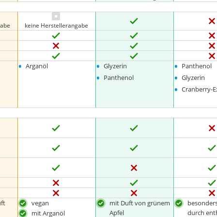
gabe
keine Herstellerangabe
•
•
•
Arganöl
Glyzerin
Panthenol
•
•
Panthenol
Glyzerin
•
Cranberry-E
ft
vegan
mit Duft von grünem
besonders
Apfel
durch ent
mit Arganöl