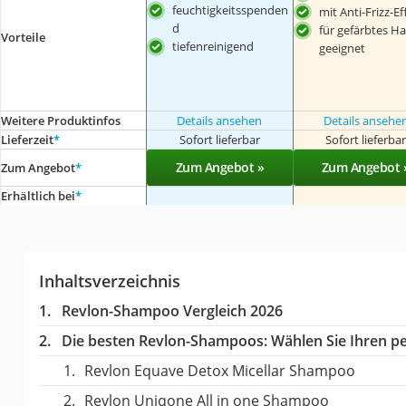
feuchtigkeitsspenden
mit Anti-Frizz-Ef
d
für gefärbtes Ha
Vorteile
tiefenreinigend
geeignet
Weitere Produktinfos
Details ansehen
Details ansehe
Lieferzeit
*
Sofort lieferbar
Sofort lieferba
Zum Angebot »
Zum Angebot 
Zum Angebot
*
Erhältlich bei
*
Inhaltsverzeichnis
Revlon-Shampoo Vergleich 2026
Die besten Revlon-Shampoos:
Wählen Sie Ihren pe
Revlon Equave Detox Micellar Shampoo
Revlon Uniqone All in one Shampoo