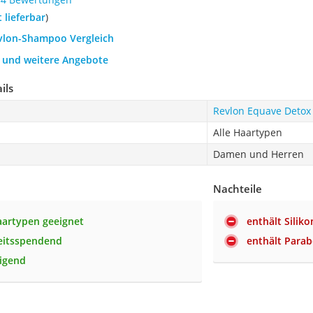
t lieferbar
)
evlon-Shampoo Vergleich
h und weitere Angebote
ils
Revlon Equave Detox
Alle Haartypen
Damen und Herren
Nachteile
Haartypen geeignet
enthält Siliko
eitsspendend
enthält Para
nigend