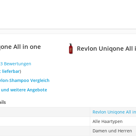
one All in one
Revlon Uniqone All
03 Bewertungen
t lieferbar
)
evlon-Shampoo Vergleich
h und weitere Angebote
ils
Revlon Uniqone All 
Alle Haartypen
Damen und Herren