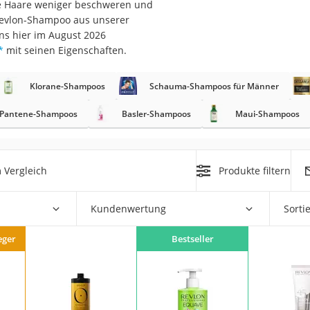
 Haare weniger beschweren und
 Revlon-Shampoo aus unserer
at
ns hier im August 2026
*
mit seinen Eigenschaften.
rät
Klorane-Shampoos
Schauma-Shampoos für Männer
e
Pantene-Shampoos
Basler-Shampoos
Maui-Shampoos
ner
Zahnbürste
 Vergleich
Produkte filtern
d
Kundenwertung
Sorti
eger
Bestseller