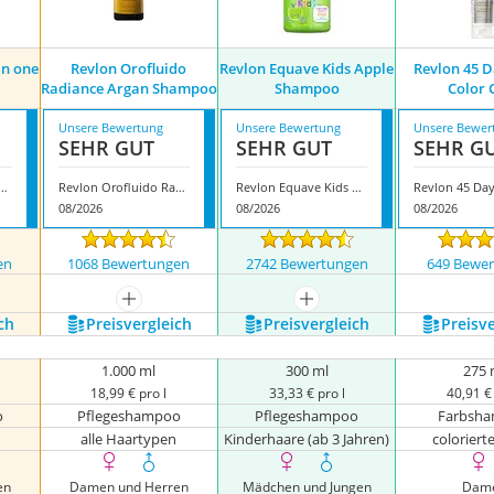
in one
Revlon Orofluido
Revlon Equave Kids Apple
Revlon 45 D
Radiance Argan Shampoo
Shampoo
Color 
Unsere Bewertung
Unsere Bewertung
Unsere Bewer
SEHR GUT
SEHR GUT
SEHR G
niqone All in one Shampoo
Revlon Orofluido Radiance Argan Shampoo
Revlon Equave Kids Apple Shampoo
08/2026
08/2026
08/2026
en
1068 Bewertungen
2742 Bewertungen
649 Bewe
nzeigen
mehr anzeigen
mehr anzeigen
ch
Preis­vergleich
Preis­vergleich
Preis­v
1.000 ml
300 ml
275 
18,99 € pro l
33,33 € pro l
40,91 € 
o
Pflegeshampoo
Pflegeshampoo
Farbsh
alle Haartypen
Kinderhaare (ab 3 Jahren)
coloriert
en
Damen und Herren
Mädchen und Jungen
Dam