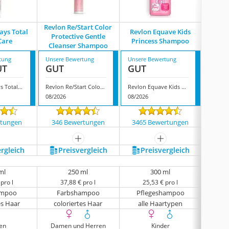
Revlon Re/Start Color
Revlo
ays Total
Revlon Equave Kids
Protective Gentle
Col
Care
Princess Shampoo
Cleanser Shampoo
Condit
tung
Unsere Bewertung
Unsere Bewertung
Unsere
UT
GUT
GUT
GUT
Revlon 45 Days Total Color Care
Revlon Re/Start Color Protective Gentle Cleanser Shampoo
Revlon Equave Kids Princess Shampoo
08/2026
08/2026
08/202
rtungen
346 Bewertungen
3465 Bewertungen
1599
mehr anzeigen
mehr anzeigen
ergleich
Preis­vergleich
Preis­vergleich
P
ml
250 ml
300 ml
pro l
37,88 € pro l
25,53 € pro l
2
ampoo
Farbshampoo
Pflegeshampoo
F
es Haar
coloriertes Haar
alle Haartypen
col
en
Damen und Herren
Kinder