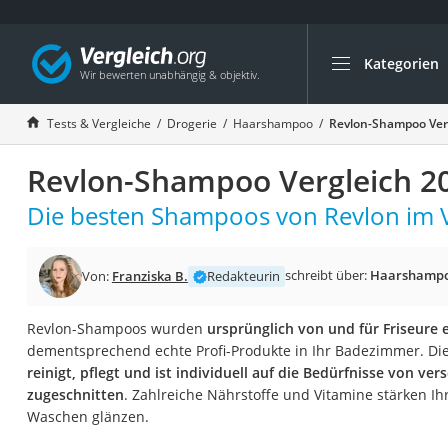
Kategorien
Die beliebtesten V
Drogerie
Tests & Vergleiche
Drogerie
Haarshampoo
Revlon-Shampoo Ver
Inhalator
Revlon-Shampoo Vergleich 2
Haarschneider
Rollator
Die besten Shampoos von Revlon im V
Braun Rasierer
Katzenklappe (Chi
schreibt über:
Haarshamp
Von:
Franziska B.
Redakteurin
Rasierer
Revlon-Shampoos wurden
ursprünglich von und für Friseure 
Masturbator
dementsprechend echte Profi-Produkte in Ihr Badezimmer. D
Massagepistole
reinigt, pflegt und ist individuell auf die Bedürfnisse von v
zugeschnitten
. Zahlreiche Nährstoffe und Vitamine stärken I
Epilierer
Waschen glänzen.
Reisehaartrockner