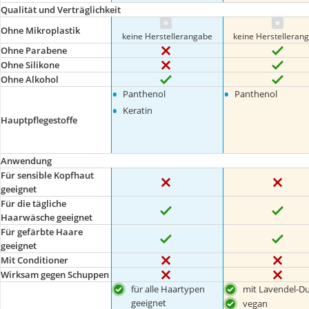
Qualität und Verträglichkeit
Ohne Mikroplastik
keine Herstellerangabe
keine Herstelleran
Ohne Parabene
Ohne Silikone
Ohne Alkohol
•
•
Panthenol
Panthenol
•
Keratin
Hauptpflegestoffe
Anwendung
Für sensible Kopfhaut
geeignet
Für die tägliche
Haarwäsche geeignet
Für gefärbte Haare
geeignet
Mit Conditioner
Wirksam gegen Schuppen
für alle Haartypen
mit Lavendel-Du
geeignet
vegan