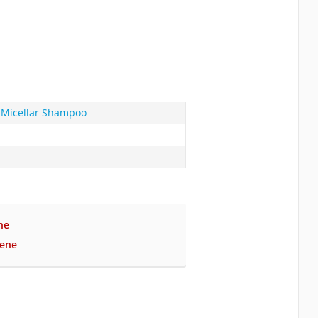
 Micellar Shampoo
ne
bene