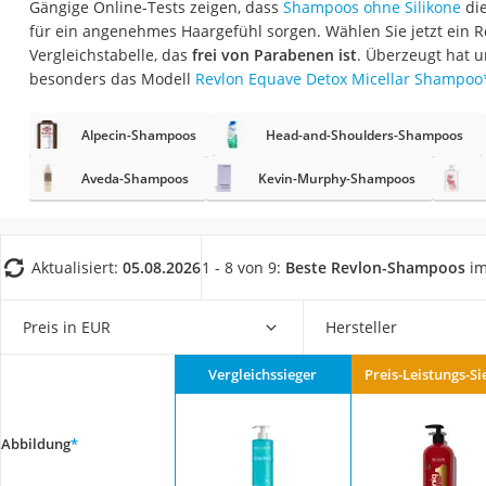
Gängige Online-Tests zeigen, dass
Shampoos ohne Silikone
die
Eiweißpulver
für ein angenehmes Haargefühl sorgen. Wählen Sie jetzt ein
Magnesiumpräpar
Vergleichstabelle, das
frei von Parabenen ist
. Überzeugt hat u
besonders das Modell
Revlon Equave Detox Micellar Shampoo
Katzenklappe
Nackenmassagege
Alpecin-Shampoos
Head-and-Shoulders-Shampoos
Zeckenschutz Katz
Aveda-Shampoos
Kevin-Murphy-Shampoos
leichter Haartrock
Philips-Sonicare-
Schildkrötenhaus
Aktualisiert:
05.08.2026
1 - 8 von 9:
Beste Revlon-Shampoos
im
Mineralfutter Pfer
Preis in EUR
Hersteller
Massagegerät
Service
Vergleichssieger
Preis-Leistungs-Si
Abbildung
*