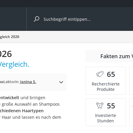
ergleiche nach Kategorie
gleich 2026
026
Fakten zum 
ergleich.
65
p)
oo
Lektorin:
Janina S.
Recherchierte
Produkte
entwickelt
und bringen
55
ie große Auswahl an Shampoos
erschiedenen Haartypen
Investierte
hr Haar und lassen es nach dem
Stunden