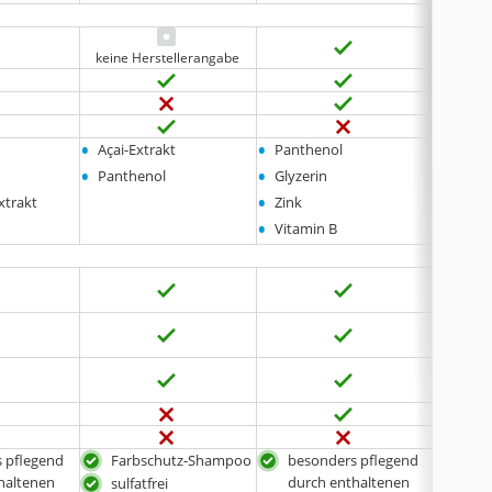
keine Herstellerangabe
•
•
•
Açai-Extrakt
Panthenol
Panth
•
•
•
Panthenol
Glyzerin
Glyzer
•
•
xtrakt
Zink
Cranb
•
Vitamin B
 pflegend
Farbschutz-Shampoo
besonders pflegend
bes
haltenen
durch enthaltenen
dur
sulfatfrei