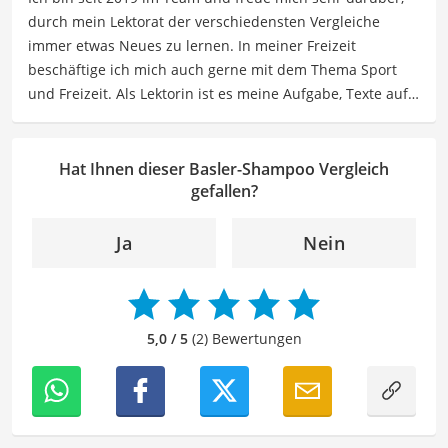
Empfehlungen, um Lesern dabei zu helfen, die besten
durch mein Lektorat der verschiedensten Vergleiche
Produkte für ihre Bedürfnisse zu finden sowie sowohl ihre
immer etwas Neues zu lernen. In meiner Freizeit
Schönheits- als auch Pflegeroutine zu optimieren.
beschäftige ich mich auch gerne mit dem Thema Sport
Der Basler-Shampoo-Vergleich ist aus unserer Sicht
und Freizeit. Als Lektorin ist es meine Aufgabe, Texte auf
besonders empfehlenswert für
Frauen
und
Haarpflege-
ihre inhaltliche Richtigkeit, sprachliche Präzision und
Liebhaber
.
Lesbarkeit zu überprüfen. Mein Ziel ist es, unseren
Autoren dabei zu helfen, ihre Botschaften klar und
Hat Ihnen dieser Basler-Shampoo Vergleich
effektiv zu kommunizieren. Durch meine Leidenschaft für
gefallen?
das geschriebene Wort und meine breitgefächerten
Interessen, bringe ich frische Perspektiven sowie neue
Ja
Nein
Ideen in den Lektoratsprozess ein, um sicherzustellen,
dass die Texte sowohl qualitativ hochwertig als auch
ansprechend sind.
5,0 / 5
(2) Bewertungen