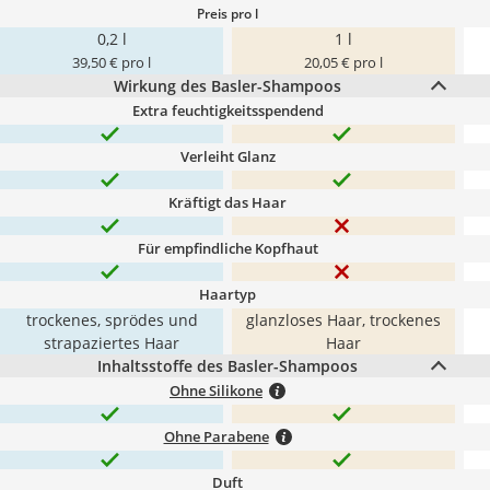
Preis pro l
0,2 l
1 l
39,50 € pro l
20,05 € pro l
Wirkung des Basler-Shampoos
Extra feuchtigkeitsspendend
Verleiht Glanz
Kräftigt das Haar
Für empfindliche Kopfhaut
Haartyp
trockenes, sprödes und
glanzloses Haar, trockenes
strapaziertes Haar
Haar
Inhaltsstoffe des Basler-Shampoos
Ohne Silikone
Ohne Parabene
Duft