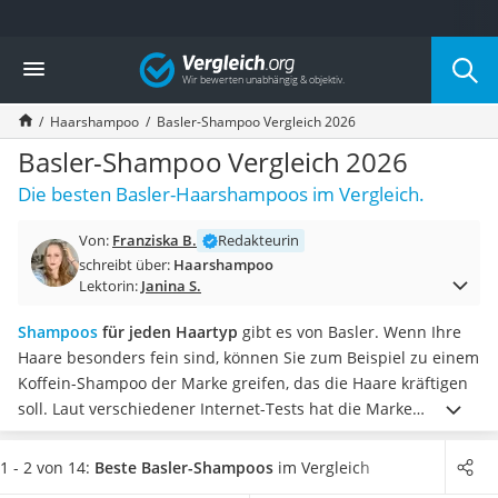
Die beliebtesten Vergleiche nach Kategorie
Vergleich
Drogerie
Inhalator
Haarshampoo
Basler-Shampoo Vergleich 2026
Haarschneider
Rollator
Basler-Shampoo Vergleich 2026
Braun Rasierer
Die besten Basler-Haarshampoos im Vergleich.
Katzenklappe (Chip)
Rasierer
Von:
Franziska B.
Redakteurin
Masturbator
schreibt über:
Haarshampoo
Massagepistole
Lektorin:
Janina S.
Epilierer
Reisehaartrockner
Shampoos
für jeden Haartyp
gibt es von Basler. Wenn Ihre
Eiweißpulver
Haare besonders fein sind, können Sie zum Beispiel zu einem
Magnesiumpräparat
Koffein-Shampoo der Marke greifen, das die Haare kräftigen
Katzenklappe
soll. Laut verschiedener Internet-Tests hat die Marke
Nackenmassagegerät
außerdem zahlreiche Shampoos für sensitive Kopfhaut oder
Zeckenschutz Katze
trockene Haare im Angebot.
Mögen Sie fruchtige Düfte in
1 - 2 von 14:
Beste Basler-Shampoos
im Vergleich
leichter Haartrockner
Ihrem Haar, so haben Sie bei Basler ebenso eine große