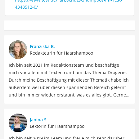
4348512-0/
Franziska B.
Redakteurin für Haarshampoo
Ich bin seit 2021 im Redaktionsteam und beschäftige
mich vor allem mit Texten rund um das Thema Drogerie.
Durch meine Beschäftigung mit dieser Thematik habe ich
außerdem viel über diesen spannenden Bereich gelernt
und bin immer wieder erstaunt, was es alles gibt. Gerne
lasse ich Sie an meinen Erfahrungen teilhaben. Als
Fachautorin für Drogerieprodukte teile ich mein Wissen
über Beauty- sowie Pflegeprodukte, Gesundheitsartikel,
Janina S.
Haushaltswaren und vieles mehr. Meine Beiträge
Lektorin für Haarshampoo
umfassen Produktvergleiche, Tipps, Trends und
Ich bin seit 2019 im Team und freue mich sehr darüber,