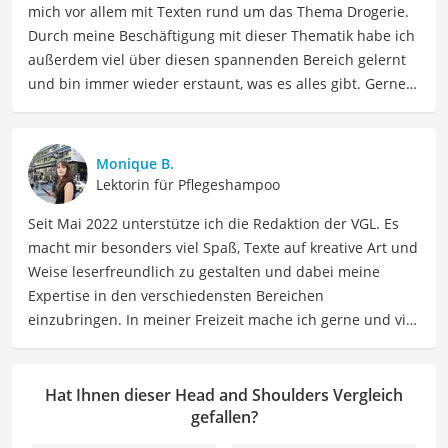
mich vor allem mit Texten rund um das Thema Drogerie.
Durch meine Beschäftigung mit dieser Thematik habe ich
außerdem viel über diesen spannenden Bereich gelernt
und bin immer wieder erstaunt, was es alles gibt. Gerne
lasse ich Sie an meinen Erfahrungen teilhaben. Als
Fachautorin für Drogerieprodukte teile ich mein Wissen
über Beauty- sowie Pflegeprodukte, Gesundheitsartikel,
Monique B.
Haushaltswaren und vieles mehr. Meine Beiträge
Lektorin für Pflegeshampoo
umfassen Produktvergleiche, Tipps, Trends und
Seit Mai 2022 unterstütze ich die Redaktion der VGL. Es
Empfehlungen, um Lesern dabei zu helfen, die besten
macht mir besonders viel Spaß, Texte auf kreative Art und
Produkte für ihre Bedürfnisse zu finden sowie sowohl ihre
Weise leserfreundlich zu gestalten und dabei meine
Schönheits- als auch Pflegeroutine zu optimieren.
Expertise in den verschiedensten Bereichen
Der Head and Shoulders-Vergleich ist aus unserer Sicht
einzubringen. In meiner Freizeit mache ich gerne und viel
besonders empfehlenswert für
Schuppengeplagte
.
Sport und probiere dabei immer wieder neue Sportarten
aus. Als Lektorin liegt mein Fokus darauf, Texte auf ihre
Klarheit, Verständlichkeit und stilistische Korrektheit zu
Hat Ihnen dieser Head and Shoulders Vergleich
überprüfen. Mein Ziel ist es dabei, die Qualität und den
gefallen?
Ausdruck der Texte zu verbessern, um Ihnen eine