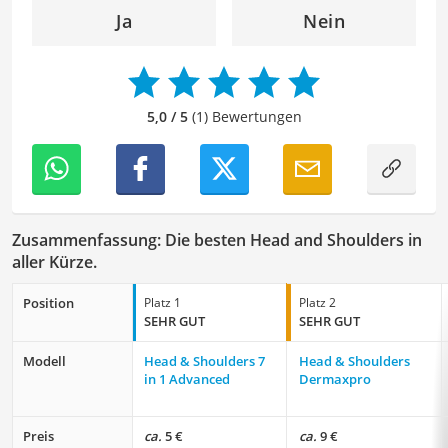
angenehme Leseerfahrung zu bieten. Durch meine
Ja
Nein
langjährige Erfahrung als Lektorin will ich vor allem dazu
beitragen, dass die Inhalte unserer Redaktion optimal
präsentiert werden und ihre volle Wirkung entfalten.
5,0 / 5
(1) Bewertungen
Zusammenfassung: Die besten Head and Shoulders in
aller Kürze.
Position
Platz 1
Platz 2
SEHR GUT
SEHR GUT
Modell
Head & Shoulders 7
Head & Shoulders
in 1 Advanced
Dermaxpro
Preis
ca.
5 €
ca.
9 €