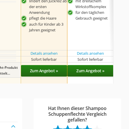
lindert den Juckreiz ab
mit dreifachem
veg
der ersten
Wirkstoffkomplex
ohn
Anwendung
für den täglichen
tier
pflegt die Haare
Gebrauch geeignet
auch für Kinder ab 3
Jahren geeignet
Details ansehen
Details ansehen
Det
Sofort lieferbar
Sofort lieferbar
Sof
ght-Produkt
Zum Angebot »
Zum Angebot »
Zu
telt...
Hat Ihnen dieser Shampoo
Schuppenflechte Vergleich
gefallen?