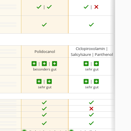
keine 
Ciclopiroxolamin |
Polidocanol
Krä
Salicylsäure | Panthenol
besonders gut
sehr gut
be
sehr gut
sehr gut
keine 