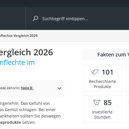
ergleiche nach Kategorie
lechte Vergleich 2026
rgleich 2026
Fakten zum 
flechte im
101
p)
Recherchierte
Produkte
poo
Lektorin:
Nele B.
85
angenehm. Das Gefühl von
as Gemüt schlagen. Bei einer
Investierte
ankheiten sollten Sie deswegen
Stunden
egeprodukte
setzen.