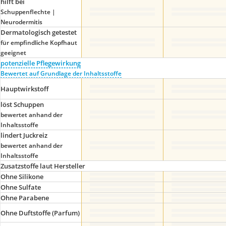
hilft bei
Schuppenflechte |
Neurodermitis
Dermatologisch getestet
für empfindliche Kopfhaut
geeignet
potenzielle Pflegewirkung
Bewertet auf Grundlage der Inhaltsstoffe
Hauptwirkstoff
löst Schuppen
bewertet anhand der
Inhaltsstoffe
lindert Juckreiz
bewertet anhand der
Inhaltsstoffe
Zusatzstoffe laut Hersteller
Ohne Silikone
Ohne Sulfate
Ohne Parabene
Ohne Duftstoffe (Parfum)