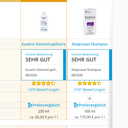
Psorias
Eucerin DermoCapillaire
Stieproxal Shampoo
Unsere Bewertung
Unsere Bewertung
Unsere
SEHR GUT
SEHR GUT
SEH
Eucerin DermoCapillaire
Stieproxal Shampoo
08/2026
08/2026
08/202
1476 Bewertungen
2181 Bewertungen
2069
mehr anzeigen
Preis­vergleich
Preis­vergleich
P
250 ml
100 ml
ca. 66,00 € pro 1 l
ca. 155,90 € pro 1 l
ca. 