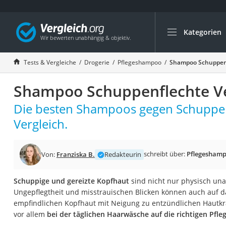
Kategorien
Die beliebtesten V
Drogerie
Tests & Vergleiche
Drogerie
Pflegeshampoo
Shampoo Schuppenf
Inhalator
Shampoo Schuppenflechte Ve
Haarschneider
Rollator
Die besten Shampoos gegen Schuppen
Braun Rasierer
Vergleich.
Katzenklappe (Chi
Rasierer
schreibt über:
Pflegesham
Von:
Franziska B.
Redakteurin
Masturbator
Schuppige und gereizte Kopfhaut
sind nicht nur physisch un
Massagepistole
Ungepflegtheit und misstrauischen Blicken können auch auf d
Epilierer
empfindlichen Kopfhaut mit Neigung zu entzündlichen Hautkr
vor allem
bei der täglichen Haarwäsche auf die richtigen Pfl
Reisehaartrockner