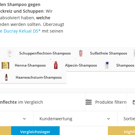
den Shampoo gegen
uckreiz und Schuppen
: Wir
at
 absolviert haben,
welche
eden werden sollten. Überzeugt
re Ducray Kelual DS
*
mit seinen
rät
e
ner
Schuppenflechten-Shampoos
Sulfatfreie Shampoos
Zahnbürste
Henna-Shampoos
Alpecin-Shampoos
Shampoos 
Haarwachstum-Shampoos
d
nflechte
im Vergleich
Produkte filtern
Kundenwertung
Sorti
Vergleichssieger
Highl