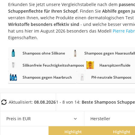
Eiweißpulver
Erkunden Sie jetzt unsere Vergleichstabelle nach dem
passen
Schuppenflechte für Ihren Schopf
. Finden Sie
Abhilfe gegen J
Magnesiumpräpar
verraten Ihnen, welche Produkte einen dermatologischen Test
Katzenklappe
Wirkstoffe besonders effektiv sind
- und welche besser vermi
hat uns hier im August 2026 besonders das Modell
Pierre Fab
Nackenmassagege
Eigenschaften.
Zeckenschutz Katz
leichter Haartrock
Shampoos ohne Silikone
Shampoos gegen Haarausfall
Philips-Sonicare-
Silikonfreie Feuchtigkeitsshampoos
Haarspitzenfluide
Schildkrötenhaus
Shampoos gegen Haarbruch
PH-neutrale Shampoos
Mineralfutter Pfer
Massagegerät
Service
Aktualisiert:
08.08.2026
1 - 8 von 14:
Beste Shampoos Schuppe
Preis in EUR
Hersteller
Highlight
Highlight