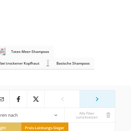
Totes-Meer-Shampoos
bei trockener Kopfhaut
Basische Shampoos
Alle Filter
eren nach
zurücksetzen
ight
Preis-Leistungs-Sieger