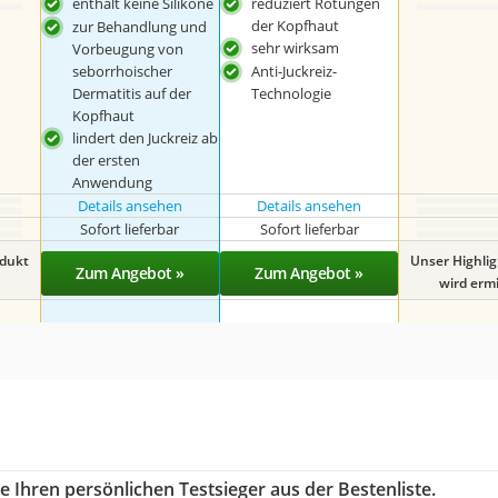
enthält keine Silikone
reduziert Rötungen
der Kopfhaut
zur Behandlung und
sehr wirksam
Vorbeugung von
seborrhoischer
Anti-Juckreiz-
Dermatitis auf der
Technologie
Kopfhaut
lindert den Juckreiz ab
der ersten
Anwendung
Details ansehen
Details ansehen
Sofort lieferbar
Sofort lieferbar
odukt
Unser Highli
Zum Angebot »
Zum Angebot »
wird ermit
 Ihren persönlichen Testsieger aus der Bestenliste.