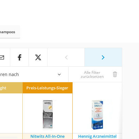
 Shampoos
Alle Filter
eren nach
zurücksetzen
ight
Preis-Leistungs-Sieger
Nitwits All-In-One
Hennig Arzneimittel
Bema S