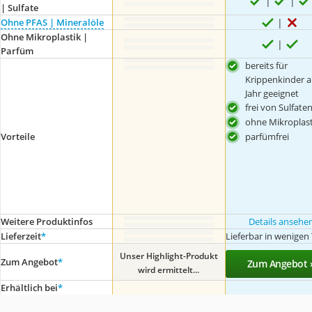
| Sulfate
Ohne PFAS | Mineralöle
Ohne Mikroplastik |
Parfüm
bereits für
Krippenkinder a
Jahr geeignet
frei von Sulfate
ohne Mikroplast
Vorteile
parfümfrei
Weitere Produktinfos
Details ansehe
Lieferzeit
*
Lieferbar in wenigen
Unser Highlight-Produkt
Zum Angebot
*
Zum Angebot 
wird ermittelt...
Erhältlich bei
*