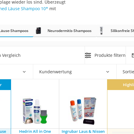
lage wieder los sind. Überzeugt
med Läuse Shampoo 10
*
mit
at
Läuse-Shampoos
Neurodermitis-Shampoos
Silikonfreie
rät
e
ner
 Vergleich
Produkte filtern
Zahnbürste
Kundenwertung
Sorti
d
r
Highl
use
Hedrin All in One
Ingrubar Laus & Nissen