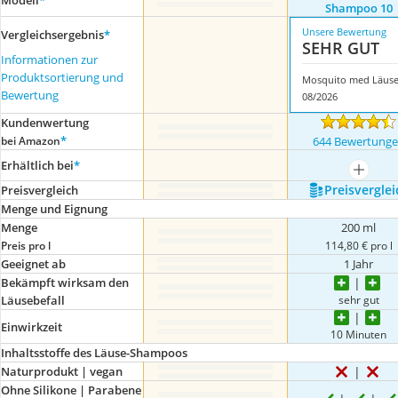
Modell
*
Shampoo 10
Unsere Bewertung
Vergleichsergebnis
*
SEHR GUT
Informationen zur
Produktsortierung und
Bewertung
08/2026
Kundenwertung
*
bei Amazon
644 Bewertung
Erhältlich bei
*
mehr a
Preis­verglei
Preis­vergleich
Menge und Eignung
Menge
200 ml
Preis pro l
114,80 € pro l
Geeignet ab
1 Jahr
Bekämpft wirksam den
sehr gut
Läusebefall
Einwirkzeit
10 Minuten
Inhaltsstoffe des Läuse-Shampoos
Naturprodukt | vegan
Ohne Silikone | Parabene