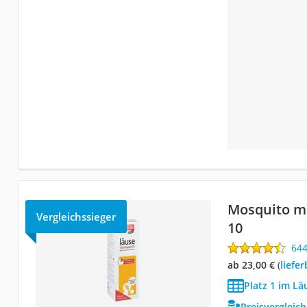
Mosquito m
Vergleichssieger
10
64
ab 23,00 €
(
Liefe
Platz 1 im L
Preisvergleic