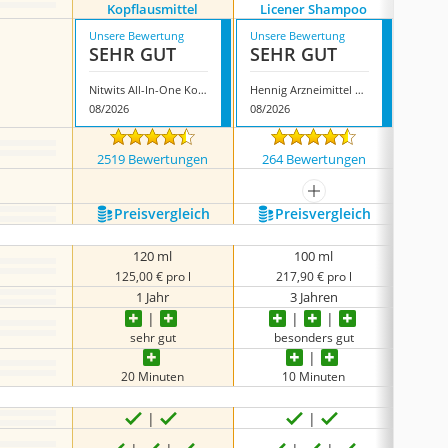
Kopflausmittel
Licener Shampoo
Unsere Bewertung
Unsere Bewertung
Unsere
SEHR GUT
SEHR GUT
GUT
Nitwits All-In-One Kopflausmittel
Hennig Arzneimittel Licener Shampoo
08/2026
08/2026
08/202
2519 Bewertungen
264 Bewertungen
9 
mehr anzeigen
Preis­vergleich
Preis­vergleich
P
120 ml
100 ml
125,00 € pro l
217,90 € pro l
9
1 Jahr
3 Jahren
sehr gut
besonders gut
be
20 Minuten
10 Minuten
keine 