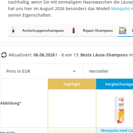
nachhaltig, wenn Sie mit einmaligem Haarewaschen die Läusep
Eiweißpulver
hat uns hier im August 2026 besonders das Modell
Mosquito 
Magnesiumpräpar
seinen Eigenschaften.
Katzenklappe
Antischuppenshampoos
Repair-Shampoos
Nackenmassagege
Zeckenschutz Katz
leichter Haartrock
Aktualisiert:
06.08.2026
1 - 8 von 13:
Beste Läuse-Shampoos
im
Philips-Sonicare-
Schildkrötenhaus
Preis in EUR
Hersteller
Mineralfutter Pfer
Highlight
Vergleichssiege
Massagegerät
Service
Abbildung
*
Mosquito med Lä