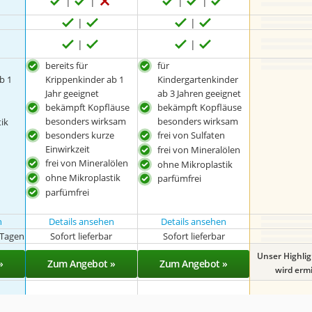
bereits für
für
b 1
Krippenkinder ab 1
Kindergartenkinder
Jahr geeignet
ab 3 Jahren geeignet
n
bekämpft Kopfläuse
bekämpft Kopfläuse
besonders wirksam
besonders wirksam
ik
besonders kurze
frei von Sulfaten
Einwirkzeit
frei von Mineralölen
frei von Mineralölen
ohne Mikroplastik
ohne Mikroplastik
parfümfrei
parfümfrei
n
Details ansehen
Details ansehen
 Tagen
Sofort lieferbar
Sofort lieferbar
Unser Highli
»
Zum Angebot »
Zum Angebot »
wird ermit