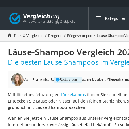
Kategorien
Die beliebtesten V
Drogerie
Tests & Vergleiche
Drogerie
Pflegeshampoo
Läuse-Shampoo Ver
Inhalator
Läuse-Shampoo Vergleich 20
Haarschneider
Rollator
Die besten Läuse-Shampoos im Vergle
Braun Rasierer
Katzenklappe (Chi
schreibt über:
Pflegesham
Von:
Franziska B.
Redakteurin
Rasierer
Mithilfe eines feinzackigen
Läusekamms
finden Sie schnell her
Masturbator
Entdecken Sie Läuse oder Nissen auf den feinen Stahlzinken, s
Massagepistole
gründlich mit Läuse-Shampoo waschen
.
Epilierer
Wählen Sie jetzt ein Läuse-Shampoo aus unserer Vergleichstabe
Reisehaartrockner
Internet
besonders zuverlässig Läusebefall bekämpft
. So ver