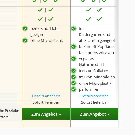
bereits ab 1 Jahr
für
natü
geeignet
Kindergartenkinder
Inha
ohne Mikroplastik
ab 3 Jahren geeignet
unt
bekämpft Kopfläuse
Bil
besonders wirksam
Mik
veganes
geei
Naturprodukt
und
frei von Sulfaten
frei von Mineralölen
ohne Mikroplastik
parfümfrei
Details ansehen
Details ansehen
Det
Sofort lieferbar
Sofort lieferbar
Sof
ght-Produkt
Zum Angebot »
Zum Angebot »
Zu
telt...