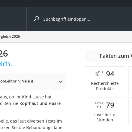
ergleiche nach Kategorie
gleich 2026
26
Fakten zum 
ich.
94
p)
poo
Lektorin:
Nele B.
Recherchierte
Produkte
aus, ob Ihr Kind Läuse hat.
79
ollten Sie
Kopfhaut und Haare
Investierte
Stunden
lle, das laut diversen Tests im
kürzen Sie die Behandlungsdauer