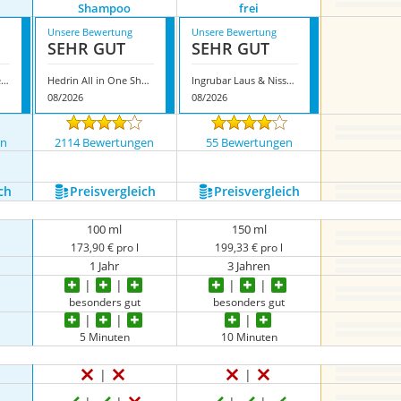
Shampoo
frei
Unsere Bewertung
Unsere Bewertung
SEHR GUT
SEHR GUT
Mosquito med Läuse Shampoo 10
Hedrin All in One Shampoo
Ingrubar Laus & Nissen frei
08/2026
08/2026
en
2114 Bewertungen
55 Bewertungen
nzeigen
ch
Preis­vergleich
Preis­vergleich
100 ml
150 ml
173,90 € pro l
199,33 € pro l
1 Jahr
3 Jahren
besonders gut
besonders gut
5 Minuten
10 Minuten