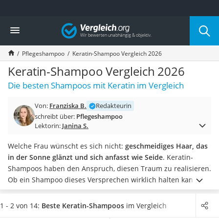
Die beliebtesten Vergleiche nach Kategorie
Vergleich
Drogerie
Inhalator
Pflegeshampoo
Keratin-Shampoo Vergleich 2026
Haarschneider
Rollator
Keratin-Shampoo Vergleich 2026
Braun Rasierer
Die besten Shampoos mit Keratin im Vergleich
Katzenklappe (Chip)
Rasierer
Von:
Franziska B.
Redakteurin
Masturbator
schreibt über:
Pflegeshampoo
Massagepistole
Lektorin:
Janina S.
Epilierer
Reisehaartrockner
Welche Frau wünscht es sich nicht:
geschmeidiges Haar, das
Eiweißpulver
in der Sonne glänzt und sich anfasst wie Seide
. Keratin-
Magnesiumpräparat
Shampoos haben den Anspruch, diesen Traum zu realisieren.
Katzenklappe
Ob ein Shampoo dieses Versprechen wirklich halten kann,
Nackenmassagegerät
hängt von der Keratin-Konzentration und von pflegenden
Zeckenschutz Katze
Zusatzstoffen ab
.
Wenn Sie wissen möchten,
welche
1 - 2 von 14:
Beste Keratin-Shampoos
im Vergleich
leichter Haartrockner
Shampoos im Inhaltsstoff-Test besonders gut abschneiden
,