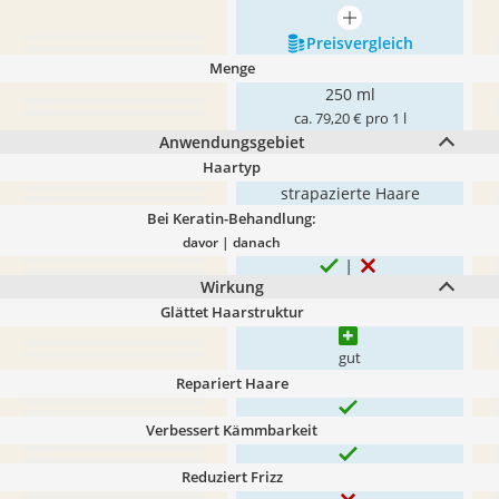
mehr anzeigen
Preis­vergleich
Menge
250 ml
ca. 79,20 € pro 1 l
Anwendungsgebiet
Haartyp
strapazierte Haare
Bei Keratin-Behandlung:
davor | danach
Wirkung
Glättet Haarstruktur
gut
Repariert Haare
Verbessert Kämmbarkeit
Reduziert Frizz