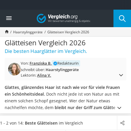
Die beliebtesten Vergleiche nach Kategorie
Vergleich
Drogerie
Inhalator
Haarstylinggeräte
Glätteisen Vergleich 2026
Haarschneider
Rollator
Glätteisen Vergleich 2026
Braun Rasierer
Die besten Haarglätter im Vergleich.
Katzenklappe (Chip)
Rasierer
Von:
Franziska B.
Redakteurin
Masturbator
schreibt über:
Haarstylinggeräte
Massagepistole
Lektorin:
Alina V.
Epilierer
Reisehaartrockner
Glattes, glänzendes Haar ist nach wie vor für viele Frauen
Eiweißpulver
ein Schönheitsideal.
Doch nicht jede ist von Natur aus mit
Magnesiumpräparat
einem solchen Schopf gesegnet. Wer der Natur etwas
Katzenklappe
nachhelfen möchte, dem
bleibt nur der Griff zum Glätteisen
.
Nackenmassagegerät
Mit ihm zähmen Sie auch die wildeste Naturkrause. Doch
Zeckenschutz Katze
auch, wenn Sie Ihre glatten Haare in eine
lockige Wallmähne
1 - 2 von 14:
Beste Glätteisen
im Vergleich
leichter Haartrockner
transformieren möchten, hilft ein gutes Glätteisen weiter.