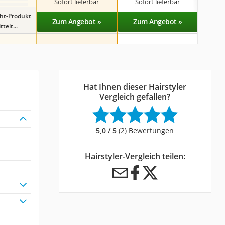
Sofort lieferbar
Sofort lieferbar
Sof
ght-Produkt
Zum Angebot »
Zum Angebot »
Zu
telt...
Hat Ihnen dieser Hairstyler
Vergleich gefallen?
5,0 / 5
(2) Bewertungen
Hairstyler-Vergleich teilen: