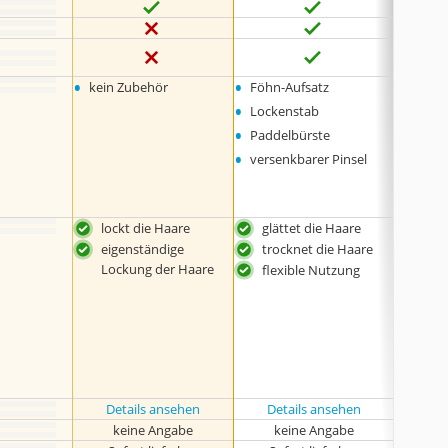
keine 
•
•
•
kein Zubehör
Föhn-Aufsatz
Platt
•
Lockenstab
•
Paddelbürste
•
versenkbarer Pinsel
lockt die Haare
glättet die Haare
sorg
eigenständige
trocknet die Haare
flex
Lockung der Haare
flexible Nutzung
glät
Details ansehen
Details ansehen
keine Angabe
keine Angabe