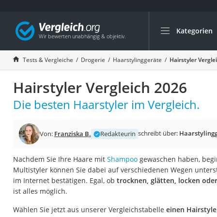
Kategorien
Die beliebtesten V
Drogerie
Tests & Vergleiche
Drogerie
Haarstylinggeräte
Hairstyler Vergle
Inhalator
Hairstyler Vergleich 2026
Haarschneider
Rollator
Die besten Haarstyler im Vergleich.
Braun Rasierer
Katzenklappe (Chi
schreibt über:
Haarstyling
Von:
Franziska B.
Redakteurin
Rasierer
Nachdem Sie Ihre Haare mit
Shampoo
gewaschen haben, beginn
Masturbator
Multistyler können Sie dabei auf verschiedenen Wegen unters
Massagepistole
im Internet bestätigen. Egal, ob
trocknen, glätten, locken ode
ist alles möglich.
Epilierer
Reisehaartrockner
Wählen Sie jetzt aus unserer Vergleichstabelle
einen Hairstyl