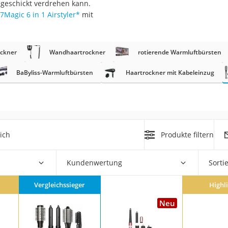
ngeschickt verdrehen kann.
7Magic 6 in 1 Airstyler
*
mit
at
ockner
Wandhaartrockner
rotierende Warmluftbürsten
rät
e
BaByliss-Warmluftbürsten
Haartrockner mit Kabeleinzug
ner
Zahnbürste
ich
Produkte filtern
d
Kundenwertung
Sorti
Vergleichssieger
Highl
Neu