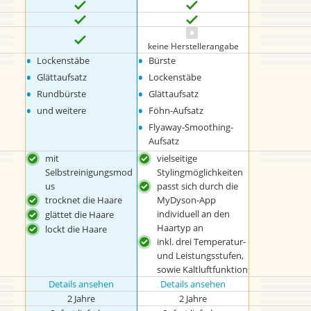
keine Herstellerangabe
•
•
Lockenstäbe
Bürste
•
•
Glättaufsatz
Lockenstäbe
•
•
Rundbürste
Glättaufsatz
•
•
und weitere
Föhn-Aufsatz
•
Flyaway-Smoothing-
Aufsatz
mit
vielseitige
Selbstreinigungsmod
Stylingmöglichkeiten
us
passt sich durch die
trocknet die Haare
MyDyson-App
individuell an den
glättet die Haare
Haartyp an
lockt die Haare
inkl. drei Temperatur-
und Leistungsstufen,
sowie Kaltluftfunktion
Details ansehen
Details ansehen
2 Jahre
2 Jahre