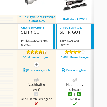
Philips StyleCare Prestige
Ghd Du
BaByliss AS200E
BHB878/00
M
Unsere Bewertung
Unsere Bewertung
Unsere
SEHR GUT
SEHR GUT
SEH
Philips StyleCare Prestige BHB878/00
BaByliss AS200E
08/2026
08/2026
08/202
5164 Bewertungen
12080 Bewertungen
501
mehr anzeigen
Preis­vergleich
Preis­vergleich
P
Nachhaltig
Nachhaltig
N
Weiß
Schwarz
keine Herstellerangabe
1.000 W