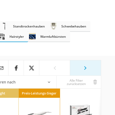
Standtrockenhauben
Schwebehauben
Hairstyler
Warmluftbürsten
Alle Filter
eren nach
zurücksetzen
ight
Preis-Leistungs-Sieger