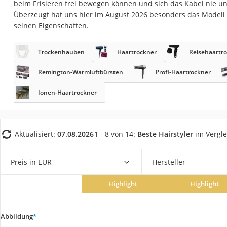
beim Frisieren frei bewegen können und sich das Kabel nie u
Eiweißpulver
Überzeugt hat uns hier im August 2026 besonders das Modell
Magnesiumpräpar
seinen Eigenschaften.
Katzenklappe
Trockenhauben
Haartrockner
Reisehaartr
Nackenmassagege
Zeckenschutz Katz
Remington-Warmluftbürsten
Profi-Haartrockner
leichter Haartrock
Ionen-Haartrockner
Philips-Sonicare-
Schildkrötenhaus
Aktualisiert:
07.08.2026
1 - 8 von 14:
Beste Hairstyler
im Vergle
Mineralfutter Pfer
Massagegerät
Preis in EUR
Hersteller
Service
Highlight
Highlight
Abbildung
*