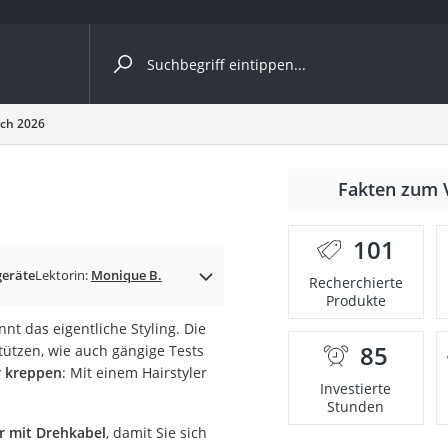
ergleiche nach Kategorie
ich 2026
Fakten zum 
101
p)
geräte
Lektorin:
Monique B.
Recherchierte
Produkte
t das eigentliche Styling. Die
85
tützen, wie auch gängige Tests
r kreppen
: Mit einem Hairstyler
Investierte
Stunden
er mit Drehkabel
, damit Sie sich