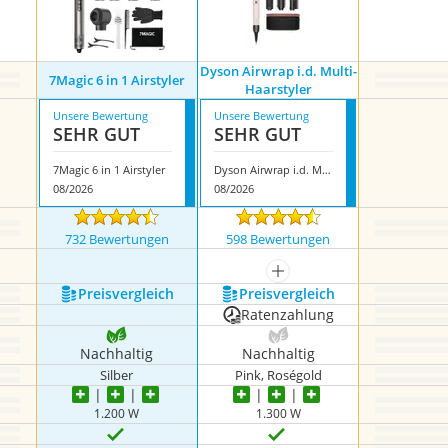
Dyson Airwrap i.d. Multi-
7Magic 6 in 1 Airstyler
Haarstyler
Unsere Bewertung
Unsere Bewertung
SEHR GUT
SEHR GUT
7Magic 6 in 1 Airstyler
Dyson Airwrap i.d. Multi-Haarstyler
08/2026
08/2026
732 Bewertungen
598 Bewertungen
mehr anzeigen
Preis­vergleich
Preis­vergleich
Ratenzahlung
Nachhaltig
Nachhaltig
Silber
Pink, Roségold
1.200 W
1.300 W