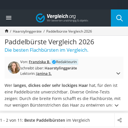
Die beliebtesten Vergleiche nach Kategorie
Vergleich
Drogerie
Inhalator
Haarstylinggeräte
Paddelbürste Vergleich 2026
Haarschneider
Rollator
Paddelbürste Vergleich 2026
Braun Rasierer
Die besten Flachbürsten im Vergleich.
Katzenklappe (Chip)
Rasierer
Von:
Franziska B.
Redakteurin
Masturbator
schreibt über:
Haarstylinggeräte
Massagepistole
Lektorin:
Janina S.
Epilierer
Reisehaartrockner
Wer
langes, dickes oder sehr lockiges Haar
hat, für den ist
Eiweißpulver
eine Paddelbürste unverzichtbar. Diverse Online-Tests
Magnesiumpräparat
zeigen: Durch die breite Form schafft es die Flachbürste, mit
Katzenklappe
nur wenigen Bürstenstrichen das Haar zu entwirren und
Nackenmassagegerät
sanft durchs Haar zu gleiten.
Vor allem
Mischborsten
sorgen
Zeckenschutz Katze
für ein glattes und glänzendes Ergebnis. Während
1 - 2 von 11:
Beste Paddelbürsten
im Vergleich
leichter Haartrockner
Kunststoffborsten
das Haar sanft entwirren, pflegen