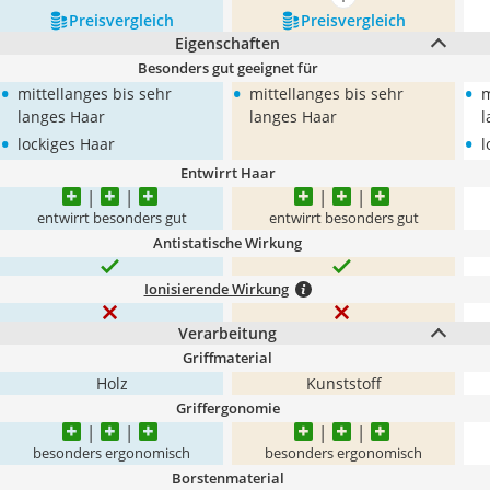
mehr anzeigen
Preis­vergleich
Preis­vergleich
Eigenschaften
Besonders gut geeignet für
•
•
•
mittellanges bis sehr
mittellanges bis sehr
m
langes Haar
langes Haar
l
•
•
lockiges Haar
l
Entwirrt Haar
entwirrt besonders gut
entwirrt besonders gut
Antistatische Wirkung
Ionisierende Wirkung
Verarbeitung
Griffmaterial
Holz
Kunststoff
Griffergonomie
besonders ergonomisch
besonders ergonomisch
Borstenmaterial