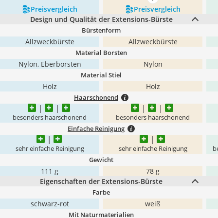
mehr anzeigen
Preis­vergleich
Preis­vergleich
Design und Qualität der Extensions-Bürste
Bürstenform
Allzweckbürste
Allzweckbürste
Material Borsten
Nylon, Eberborsten
Nylon
Material Stiel
Holz
Holz
Haarschonend
besonders haarschonend
besonders haarschonend
Einfache Reinigung
sehr einfache Reinigung
sehr einfache Reinigung
b
Gewicht
111 g
78 g
Eigenschaften der Extensions-Bürste
Farbe
schwarz-rot
weiß
Mit Naturmaterialien