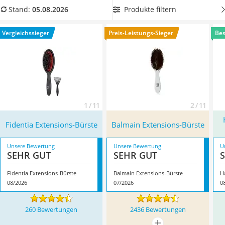
Philips-Sonicare-Zahnbürste
einsetzbare Allzweckbürste aus unserer Extensions-Bürste-
Produkte filtern
Stand:
05.08.2026
Schildkrötenhaus
Vergleichstabelle,
damit Ihre Extensions lange schön bleiben.
Mineralfutter Pferd
Die Bürste können Sie täglich anwenden, um Ihre
Vergleichssieger
Preis-Leistungs-Sieger
Bes
Massagegerät
Haarverlängerung zu pflegen. Überzeugt hat uns hier im
Service
August 2026 besonders das Modell
Fidentia Extensions-
Bürste
*
mit seinen Eigenschaften.
1 / 11
2 / 11
Fidentia Extensions-Bürste
Balmain Extensions-Bürste
Unsere Bewertung
Unsere Bewertung
U
SEHR GUT
SEHR GUT
Fidentia Extensions-Bürste
Balmain Extensions-Bürste
H
08/2026
07/2026
0
260 Bewertungen
2436 Bewertungen