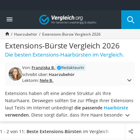
Die beliebtesten Vergleiche nach Kategorie
Vergleich
Drogerie
Inhalator
Haarzubehör
Extensions-Bürste Vergleich 2026
Haarschneider
Rollator
Extensions-Bürste Vergleich 2026
Braun Rasierer
Die besten Extensions-Haarbürsten im Vergleich.
Katzenklappe (Chip)
Rasierer
Von:
Franziska B.
Redakteurin
Masturbator
schreibt über:
Haarzubehör
Massagepistole
Lektorin:
Nele B.
Epilierer
Reisehaartrockner
Extensions haben oft eine andere Struktur als Ihre
Eiweißpulver
Naturhaare. Deswegen sollten Sie zur Pflege Ihrer Extensions
Magnesiumpräparat
laut Tests im Internet unbedingt
die passende
Haarbürste
Katzenklappe
verwenden.
Diese sorgt dafür, dass Ihre Haare besonders
Nackenmassagegerät
lange erhalten bleiben.
Eine Extensions-Bürste eignet sich für
Zeckenschutz Katze
Naturhaarextensions, Clip-In-Extensions, Tape-Extensions
1 - 2 von 11:
Beste Extensions-Bürsten
im Vergleich
leichter Haartrockner
und Micro-Ring-Extensions. Wählen Sie jetzt
eine universell