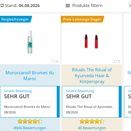
Philips-Sonicare-Zahnbürste
dem richtigen Duft für Sie,
damit Ihre Haare den ganzen Tag
Produkte filtern
Stand:
06.08.2026
Schildkrötenhaus
lang frisch gewaschen riechen und zugleich seidig und
Mineralfutter Pferd
glänzend aussehen.
Überzeugt hat uns hier im August 2026
Vergleichssieger
Preis-Leistungs-Sieger
Massagegerät
besonders das Modell
Moroccanoil Brumes du Maroc
*
mit
Service
seinen Eigenschaften.
1 / 9
2 / 9
Rituals The Ritual of
Moroccanoil Brumes du
N
Ayurveda Haar &
Maroc
Körperspray
Unsere Bewertung
Unsere Bewertung
U
SEHR GUT
SEHR GUT
Moroccanoil Brumes du Maroc
Rituals The Ritual of Ayurveda Haar & Körperspray
08/2026
08/2026
0
8946 Bewertungen
46 Bewertungen