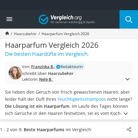
Die beliebtesten Vergleiche nach Kategorie
Vergleich
Drogerie
Inhalator
Haarzubehör
Haarparfum Vergleich 2026
Haarschneider
Rollator
Haarparfum Vergleich 2026
Braun Rasierer
Die besten Haardüfte im Vergleich.
Katzenklappe (Chip)
Rasierer
Von:
Franziska B.
Redakteurin
Masturbator
schreibt über:
Haarzubehör
Massagepistole
Lektorin:
Nele B.
Epilierer
Reisehaartrockner
Sie lieben den Geruch von frisch gewaschenen Haaren, aber
Eiweißpulver
leider hält der Duft Ihres
Feuchtigkeitsshampoos
nicht lange?
Magnesiumpräparat
Die Lösung ist ein Haarparfum
. Im Laufe des Tages können
Katzenklappe
sich Gerüche in den Haaren festsetzen, sei es vom Kochen
Nackenmassagegerät
oder anderen Umwelteinflüssen. Tests im Internet zeigen,
Zeckenschutz Katze
dass Sie dem mit guten Gerüchen im Haar erfolgreich
1 - 2 von 9:
Beste Haarparfums
im Vergleich
leichter Haartrockner
entgegenwirken können.
Wählen Sie jetzt ein Haarparfum mit