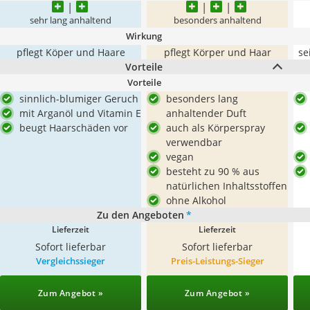
sehr lang anhaltend
besonders anhaltend
Wirkung
pflegt Köper und Haare
pflegt Körper und Haar
se
Vorteile
Vorteile
sinnlich-blumiger Geruch
besonders lang
mit Arganöl und Vitamin E
anhaltender Duft
beugt Haarschäden vor
auch als Körperspray
verwendbar
vegan
besteht zu 90 % aus
natürlichen Inhaltsstoffen
ohne Alkohol
Zu den Angeboten
*
Lieferzeit
Lieferzeit
Sofort lieferbar
Sofort lieferbar
Vergleichssieger
Preis-Leistungs-Sieger
Zum Angebot »
Zum Angebot »