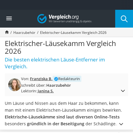
Die beliebtesten Vergleiche nach Kategorie
Vergleich
Drogerie
Inhalator
Haarzubehör
Elektrischer-Läusekamm Vergleich 2026
Haarschneider
Rollator
Elektrischer-Läusekamm Vergleich
Braun Rasierer
2026
Katzenklappe (Chip)
Die besten elektrischen Läuse-Entferner im
Rasierer
Vergleich.
Masturbator
Massagepistole
Von:
Franziska B.
Redakteurin
Epilierer
schreibt über:
Haarzubehör
Reisehaartrockner
Lektorin:
Janina S.
Eiweißpulver
Magnesiumpräparat
Um Läuse und Nissen aus dem Haar zu bekommen, kann
Katzenklappe
man mit einem Elektrischen-Läusekamm einiges bewirken.
Nackenmassagegerät
Elektrische-Läusekämme sind laut diversen Online-Tests
Zeckenschutz Katze
besonders
gründlich in der Beseitigung
der Schädlinge.
leichter Haartrockner
Unterstützend kann die Anwendung eines
Läusemittels
bei