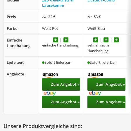
Modell
Zap'X elektrischer
Licetec V-Comb
Läusekamm
Preis
ca.
32 €
ca.
53 €
Farbe
Weiß-Rot
Weiß-Blau
Einfache
einfache Handhabung
sehr einfache
Handhabung
Handhabung
Lieferzeit
Sofort lieferbar
Sofort lieferbar
Angebote
Zum Angebot »
Zum Angebot »
Zum Angebot »
Zum Angebot »
Unsere Produktvergleiche sind: