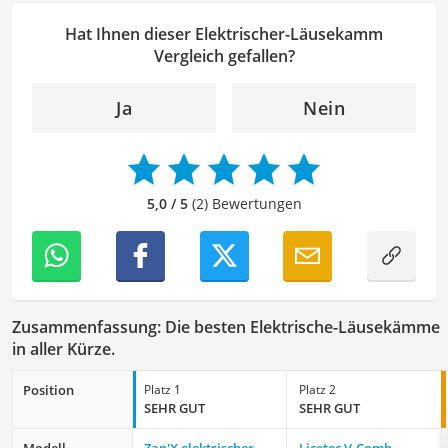
Lesbarkeit zu überprüfen. Mein Ziel ist es, unseren
Autoren dabei zu helfen, ihre Botschaften klar und
Hat Ihnen dieser Elektrischer-Läusekamm
effektiv zu kommunizieren. Durch meine Leidenschaft für
Vergleich gefallen?
das geschriebene Wort und meine breitgefächerten
Interessen, bringe ich frische Perspektiven sowie neue
Ja
Nein
Ideen in den Lektoratsprozess ein, um sicherzustellen,
dass die Texte sowohl qualitativ hochwertig als auch
ansprechend sind.
5,0 / 5
(2) Bewertungen
Zusammenfassung: Die besten Elektrische-Läusekämme
in aller Kürze.
Position
Platz 1
Platz 2
SEHR GUT
SEHR GUT