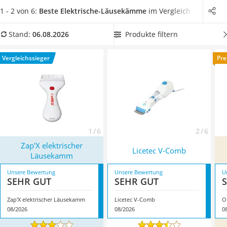
Philips-Sonicare-Zahnbürste
besonders starkem Befall erwogen werden. Wählen Sie jetzt
1 - 2 von 6:
Beste Elektrische-Läusekämme
im Vergleich
Schildkrötenhaus
aus unserer Tabelle ein Exemplar, dass auch für Haustiere
Mineralfutter Pferd
geeignet ist
. So können im wahrsten Sinne des Wortes zwei
Produkte filtern
Stand:
06.08.2026
Massagegerät
Fliegen mit einer Klappe geschlagen werden. Überzeugt hat
Service
uns hier im August 2026 besonders das Modell
Zap'X
Vergleichssieger
Pre
elektrischer Läusekamm
*
mit seinen Eigenschaften.
1 / 6
2 / 6
Zap'X elektrischer
Licetec V-Comb
Läusekamm
Unsere Bewertung
Unsere Bewertung
U
SEHR GUT
SEHR GUT
Zap'X elektrischer Läusekamm
Licetec V-Comb
O
08/2026
08/2026
0