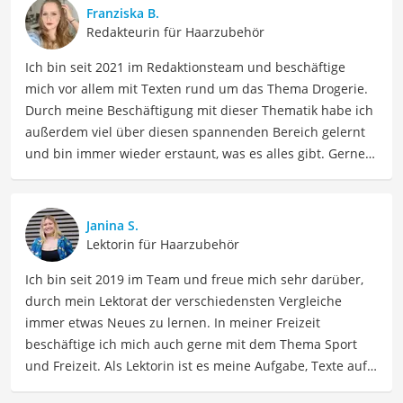
Franziska B.
Redakteurin für Haarzubehör
Ich bin seit 2021 im Redaktionsteam und beschäftige
mich vor allem mit Texten rund um das Thema Drogerie.
Durch meine Beschäftigung mit dieser Thematik habe ich
außerdem viel über diesen spannenden Bereich gelernt
und bin immer wieder erstaunt, was es alles gibt. Gerne
lasse ich Sie an meinen Erfahrungen teilhaben. Als
Fachautorin für Drogerieprodukte teile ich mein Wissen
über Beauty- sowie Pflegeprodukte, Gesundheitsartikel,
Janina S.
Haushaltswaren und vieles mehr. Meine Beiträge
Lektorin für Haarzubehör
umfassen Produktvergleiche, Tipps, Trends und
Ich bin seit 2019 im Team und freue mich sehr darüber,
Empfehlungen, um Lesern dabei zu helfen, die besten
durch mein Lektorat der verschiedensten Vergleiche
Produkte für ihre Bedürfnisse zu finden sowie sowohl ihre
immer etwas Neues zu lernen. In meiner Freizeit
Schönheits- als auch Pflegeroutine zu optimieren.
beschäftige ich mich auch gerne mit dem Thema Sport
Der Elektrischer-Läusekamm-Vergleich ist aus unserer
und Freizeit. Als Lektorin ist es meine Aufgabe, Texte auf
Sicht besonders empfehlenswert für
Eltern
und
Kinder
.
ihre inhaltliche Richtigkeit, sprachliche Präzision und