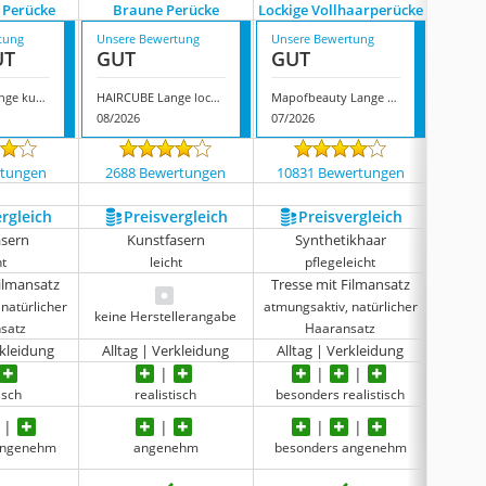
Wig 
 Perücke
Braune Perücke
Lockige Vollhaarperücke
tung
Unsere Bewertung
Unsere Bewertung
Unsere
UT
GUT
GUT
GUT
Wig Me Up Lange kupferrote Perücke
HAIRCUBE Lange lockige Braune Perücke
Mapofbeauty Lange Lockige Vollhaarperücke
Wig Me
08/2026
07/2026
07/202
rtungen
2688 Bewertungen
10831 Bewertungen
3080
ergleich
Preis­vergleich
Preis­vergleich
P
asern
Kunstfasern
Synthetikhaar
ht
leicht
pflegeleicht
Filmansatz
Tresse mit Filmansatz
natürlicher
atmungsaktiv, natürlicher
keine Herstellerangabe
satz
Haaransatz
rkleidung
Alltag | Verkleidung
Alltag | Verkleidung
V
isch
realistisch
besonders realistisch
offen
juckt lei
angenehm
angenehm
besonders angenehm