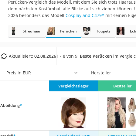
Perücken-Vergleich das Modell, mit dem Sie sich trotz Haaraus
Eiweißpulver
dem nächsten Kostümball alle Blicke auf sich ziehen können. 
Magnesiumpräpar
2026 besonders das Modell
Cosplayland C479
*
mit seinen Eig
Katzenklappe
Streuhaar
Perücken
Toupets
Ec
Nackenmassagege
Zeckenschutz Katz
leichter Haartrock
Aktualisiert:
02.08.2026
1 - 8 von 9:
Beste Perücken
im Verglei
Philips-Sonicare-
Schildkrötenhaus
Preis in EUR
Hersteller
Mineralfutter Pfer
Vergleichssieger
Bestseller
Massagegerät
Service
Abbildung
*