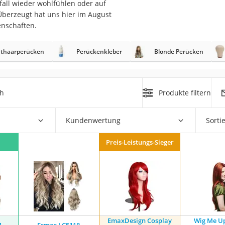
fall wieder wohlfühlen oder auf
Überzeugt hat uns hier im August
at
enschaften.
hthaarperücken
Perückenkleber
Blonde Perücken
rät
e
ner
ch
Produkte filtern
Zahnbürste
Kundenwertung
Sorti
d
Preis-Leistungs-Sieger
EmaxDesign Cosplay
Wig Me U