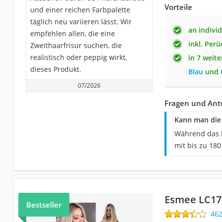
Vorteile
und einer reichen Farbpalette
täglich neu variieren lässt. Wir
an indivi
empfehlen allen, die eine
inkl. Per
Zweithaarfrisur suchen, die
realistisch oder peppig wirkt,
in 7 weite
dieses Produkt.
Blau
und
07/2026
Fragen und Ant
Kann man die 
Während das b
mit bis zu 180
Esmee LC17
Bestseller
46