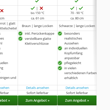
keine 
bis 150 °C
70 - 90 °C
5 cm
ca. 61 cm
ca. 80 cm
rot | glatt
Blond 
Braun | lange Locken
Schwarze | lange Locken
ittelscheitel
Spitze
s
inkl. Perückenkappe
besonders
auß
mes
realistisches
Fär
verstellbare glatte
hl
Aussehen
Klettverschlüsse
s
an individuellen
hes
Kopfumfang
anpassbar
uellen
pflegeleicht
ng
in vielen
r
verschiedenen Farben
reinigen und
erhältlich
n
ansehen
Details ansehen
Details ansehen
eferbar
Sofort lieferbar
Sofort lieferbar
Sof
ebot »
Zum Angebot »
Zum Angebot »
Zu