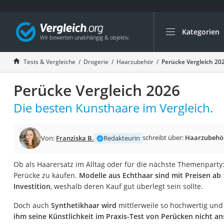
Kategorien
Die beliebtesten V
Drogerie
Tests & Vergleiche
Drogerie
Haarzubehör
Perücke Vergleich 20
Inhalator
Perücke Vergleich 2026
Haarschneider
Rollator
Die besten Kunsthaare im Vergleich.
Braun Rasierer
Katzenklappe (Chi
schreibt über:
Haarzubehö
Von:
Franziska B.
Redakteurin
Rasierer
Ob als Haarersatz im Alltag oder für die nächste Themenparty: 
Masturbator
Perücke zu kaufen.
Modelle aus Echthaar sind mit Preisen ab 
Massagepistole
Investition
, weshalb deren Kauf gut überlegt sein sollte.
Epilierer
Doch auch
Synthetikhaar wird
mittlerweile so hochwertig un
Reisehaartrockner
ihm seine Künstlichkeit im Praxis-Test von Perücken nicht an