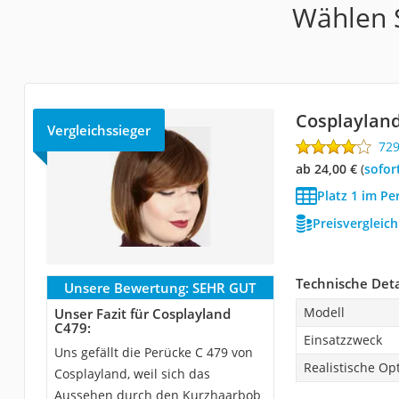
Wählen S
Cosplaylan
Vergleichssieger
72
ab 24,00 €
(
Sofor
Platz 1 im Pe
Preisvergleic
Technische Deta
Unsere Bewertung:
SEHR GUT
Modell
Unser Fazit für Cosplayland
C479:
Einsatzzweck
Uns gefällt die Perücke C 479 von
Realistische Opt
Cosplayland, weil sich das
Aussehen durch den Kurzhaarbob