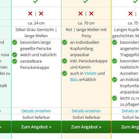
ca. 24 cm
ca. 70 cm
ca. 7
Silber Grau Gemischt |
Rot | lange Wellen mit
Langes Kupfer
lange Wellen
Pony
geschichtet, M
nd
besonders lange
an individuellen
besonder
gewellte Perücke
Kopfumfang
angeneh
 rosa
weich und natürlich
anpassbar
Tragegefü
n
inkl. Perückenkappe
besonder
verstellbare
nnen
und Kamm
realistisc
Perückenkappe
bis zu
auch in
Violett
und
Aussehen
Blau
erhältlich
an individ
ellt
Kopfumfa
anpassba
leicht zu 
zu pflege
n
Details ansehen
Details ansehen
Details 
r
Sofort lieferbar
Sofort lieferbar
Sofort li
»
Zum Angebot »
Zum Angebot »
Zum Ang