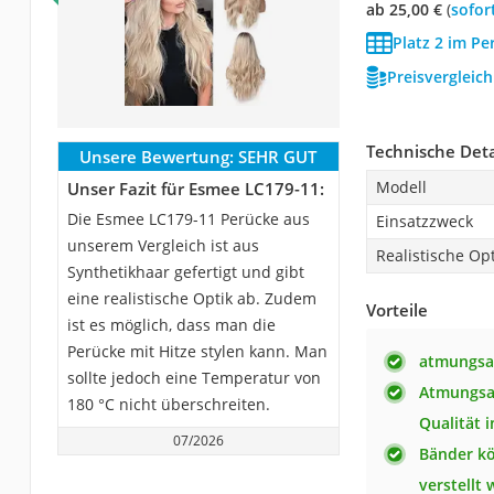
ab 25,00 €
(
Sofor
Platz 2 im Pe
Preisvergleic
Technische Deta
Unsere Bewertung:
SEHR GUT
Modell
Unser Fazit für Esmee LC179-11:
Die Esmee LC179-11 Perücke aus
Einsatzzweck
unserem Vergleich ist aus
Realistische Opt
Synthetikhaar gefertigt und gibt
eine realistische Optik ab. Zudem
Vorteile
ist es möglich, dass man die
Perücke mit Hitze stylen kann. Man
atmungsa
sollte jedoch eine Temperatur von
Atmungsa
180 °C nicht überschreiten.
Qualität 
07/2026
Bänder kö
verstellt