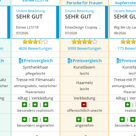
1
Esmee LC5118
Perücke für Frauen
kupferrote
Unsere Bewertung
Unsere Bewertung
Unsere Bewer
SEHR GUT
SEHR GUT
SEHR G
Esmee LC5118
EmaxDesign Cosplay Perücke für Frauen
07/2026
07/2026
08/2026
en
4606 Bewertungen
9399 Bewertungen
175 Bewe
ch
Preis­vergleich
Preis­vergleich
Preis­v
Synthetikhaar
Kunstfasern
Kunstf
pflegeleicht
leicht
leic
satz
Tresse mit Filmansatz
Tresse mit 
Haarnetz
icher
atmungsaktiv, natürlicher
atmungsaktiv, 
leicht
Haaransatz
Haaran
ung
Alltag | Verkleidung
Verkleidung
Alltag | Ve
besonders realistisch
offensichtlich unecht
realist
besonders angenehm
angenehm
besonders 