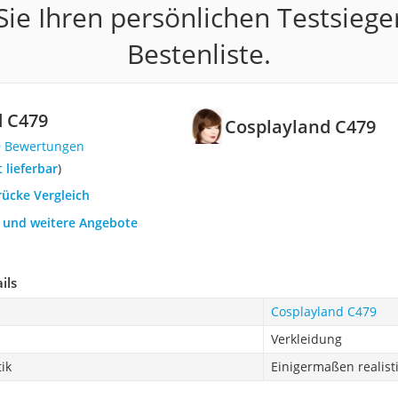
ie Ihren persönlichen Testsiege
Bestenliste.
d C479
Cosplayland C479
9 Bewertungen
t lieferbar
)
rücke Vergleich
h und weitere Angebote
ils
Cosplayland C479
Verkleidung
ik
Einigermaßen realist