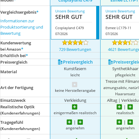
Modell
*
Cosplayland C479
Esmee LC179-1
Unsere Bewertung
Unsere Bewertung
Vergleichsergebnis
*
SEHR GUT
SEHR GUT
Informationen zur
Produktsortierung und
Cosplayland C479
Esmee LC179-11
Bewertung
07/2026
07/2026
Kundenwertung
*
bei Amazon
729 Bewertungen
4621 Bewertung
Erhältlich bei
*
Preis­vergleich
Preis­verglei
Preis­vergleich
Kunstfasern
Synthetikhaar
Material
leicht
pflegeleicht
Tresse mit Filman
Art der Fertigung
atmungsaktiv, natürl
keine Herstellerangabe
Haaransatz
Einsatzzweck
Verkleidung
Alltag | Verkleid
Realistische Optik
einigermaßen realistisch
realistisch
(Kundenerfahrungen)
Tragegefühl
angenehm
angenehm
(Kundenerfahrungen)