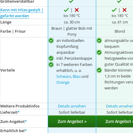
Größenverstellbar
Kann mit Hitze gestylt |
bis 180 °C
bis 180 °C
gefärbt werden
Länge
ca. 30 cm
ca. 61 cm
Braun | glatter Bob mit
Farbe | Frisur
Blond
Pony
an individuellen
atmungsaktiv u
Kopfumfang
bequem
anpassbar
Atmungsaktives
inkl. Perückenkappe
Netzgewebe vo
guter Qualität i
in 7 weiteren Farben
Vorteile
Bänder können 
erhältlich, u. a.
1,3 cm in beide
Schwarz
,
Blau
und
Richtungen verst
Orange
werden
Weitere Produktinfos
Details ansehen
Details ansehe
Lieferzeit
*
Sofort lieferbar
Sofort lieferba
Zum Angebot »
Zum Angebot 
Zum Angebot
*
Erhältlich bei
*