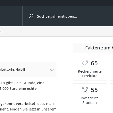
ergleiche nach Kategorie
26
Fakten zum 
65
p)
r
Lektorin:
Nele B.
Recherchierte
Produkte
Es gibt viele Gründe, eine
55
1.000 Euro eine echte
Investierte
Stunden
d
gekonnt verarbeitet, dass man
sieht
. Finden Sie jetzt in unserem