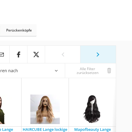
Perückenköpfe
Alle Filter
eren nach
zurücksetzen
p Lange
HAIRCUBE Lange lockige
Mapofbeauty Lange