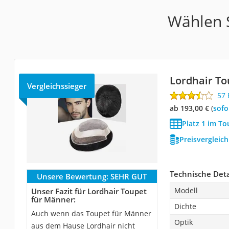
Wählen S
Lordhair To
Vergleichssieger
57
ab 193,00 €
(
Sof
Platz 1 im To
Preisvergleic
Technische Deta
Unsere Bewertung:
SEHR GUT
Modell
Unser Fazit für Lordhair Toupet
für Männer:
Dichte
Auch wenn das Toupet für Männer
Optik
aus dem Hause Lordhair nicht