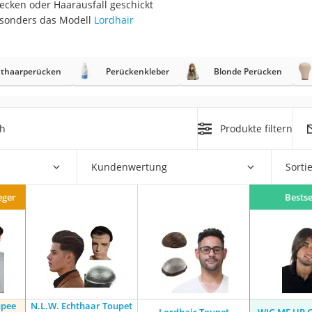
ecken oder Haarausfall geschickt
esonders das Modell
Lordhair
at
hthaarperücken
Perückenkleber
Blonde Perücken
rät
e
ner
ch
Produkte filtern
Zahnbürste
Kundenwertung
Sorti
d
eger
Bestse
upee
N.L.W. Echthaar Toupet