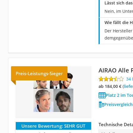
Lässt sich da
Nein, im Unter
Wie fällt die
Der Herstelle
demgegenüber 
AIRAO Alle 
Preis-Leistungs-Sieger
34
ab 184,00 €
(
Lie
Platz 2 im To
Preisvergleic
Technische Deta
Unsere Bewertung:
SEHR GUT