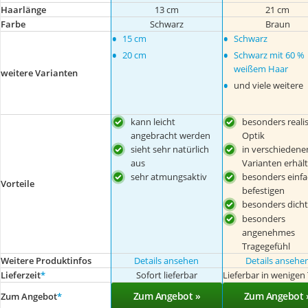
Haarlänge
13 cm
21 cm
Farbe
Schwarz
Braun
•
•
15 cm
Schwarz
•
•
20 cm
Schwarz mit 60 %
weißem Haar
weitere Varianten
•
und viele weitere
kann leicht
besonders realis
angebracht werden
Optik
sieht sehr natürlich
in verschiedene
aus
Varianten erhält
sehr atmungsaktiv
besonders einfa
Vorteile
befestigen
besonders dicht
besonders
angenehmes
Tragegefühl
Weitere Produktinfos
Details ansehen
Details ansehe
Lieferzeit
*
Sofort lieferbar
Lieferbar in wenigen
Zum Angebot »
Zum Angebot 
Zum Angebot
*