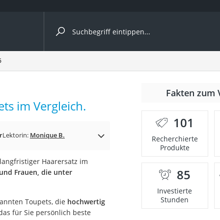
ergleiche nach Kategorie
6
Fakten zum 
ts im Vergleich.
101
p)
r
Lektorin:
Monique B.
Recherchierte
Produkte
langfristiger Haarersatz im
85
und Frauen, die unter
Investierte
Stunden
kannten Toupets, die
hochwertig
das für Sie persönlich beste