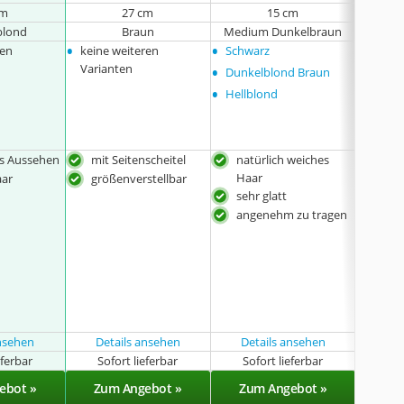
cm
27 cm
15 cm
blond
Braun
Medium Dunkelbraun
•
•
•
ren
keine weiteren
Schwarz
keine
•
Varianten
Dunkelblond Braun
•
Hellblond
es Aussehen
mit Seitenscheitel
natürlich weiches
lang
Haar
aar
größenverstellbar
dic
sehr glatt
mit
angenehm zu tragen
Seit
ansehen
Details ansehen
Details ansehen
Det
eferbar
Sofort lieferbar
Sofort lieferbar
Sof
ebot »
Zum Angebot »
Zum Angebot »
Zu