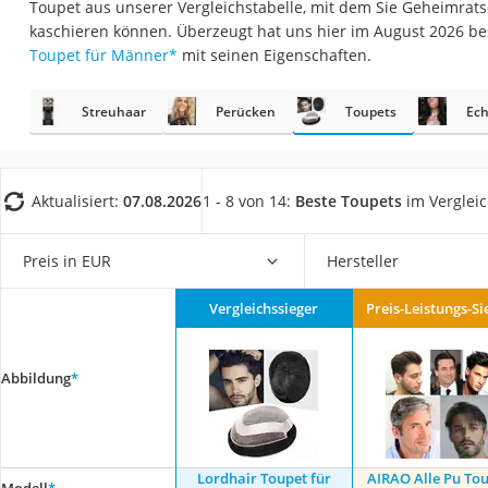
Toupet aus unserer Vergleichstabelle, mit dem Sie Geheimrats
Eiweißpulver
kaschieren können. Überzeugt hat uns hier im August 2026 b
Magnesiumpräpar
Toupet für Männer
*
mit seinen Eigenschaften.
Katzenklappe
Streuhaar
Perücken
Toupets
Ec
Nackenmassagege
Zeckenschutz Katz
leichter Haartrock
Aktualisiert:
07.08.2026
1 - 8 von 14:
Beste Toupets
im Verglei
Philips-Sonicare-
Schildkrötenhaus
Preis in EUR
Hersteller
Mineralfutter Pfer
Vergleichssieger
Preis-Leistungs-Si
Massagegerät
Service
Abbildung
*
Lordhair Toupet für
AIRAO Alle Pu To