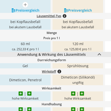
mehr anzeigen
Preis­vergleich
Preis­vergleich
Läusemittel-Typ
bei Kopflausbefall
bei Kopflausbefall
bei akutem Lausbefall
bei akutem Lausbefall
Menge
Preis pro 1 l
60 ml
120 ml
ca. 252,33 € pro 1 l
ca. 125,00 € pro 1 l
Anwendung & Wirkung des Läusemittels
Darreichungsform
Gel
Sprühlösung
Wirkstoff
Dimeticon (Silikonöl)
Dimeticon, Penetrol
ungiftig
Wirksamkeit
hohe Wirksamkeit
hohe Wirksamkeit
Handhabung