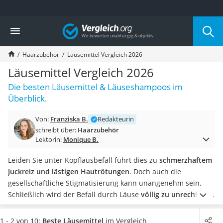
Die beliebtesten Vergleiche nach Kategorie
Vergleich
Drogerie
Inhalator
Haarzubehör
Läusemittel Vergleich 2026
Haarschneider
Rollator
Läusemittel Vergleich 2026
Braun Rasierer
Die besten Läusemittel & Läuseshampoos im
Katzenklappe (Chip)
Überblick.
Rasierer
Masturbator
Von:
Franziska B.
Redakteurin
Massagepistole
schreibt über:
Haarzubehör
Epilierer
Lektorin:
Monique B.
Reisehaartrockner
Eiweißpulver
Leiden Sie unter Kopflausbefall führt dies zu
schmerzhaftem
Magnesiumpräparat
Juckreiz und lästigen Hautrötungen
. Doch auch die
Katzenklappe
gesellschaftliche Stigmatisierung kann unangenehm sein.
Nackenmassagegerät
Schließlich wird der Befall durch Läuse
völlig zu unrecht mit
Zeckenschutz Katze
mangelnder Körperhygiene in Verbindung gebracht
. Mit
leichter Haartrockner
Läusemittel werden Sie die Biester wieder los!
Besonders
1 - 2 von 10:
Beste Läusemittel
im Vergleich