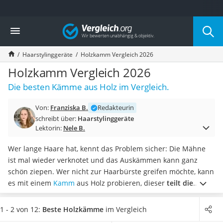
Die beliebtesten Vergleiche nach Kategorie
Vergleich
Drogerie
Inhalator
Haarstylinggeräte
Holzkamm Vergleich 2026
Haarschneider
Rollator
Holzkamm Vergleich 2026
Braun Rasierer
Die besten Kämme aus Holz im Vergleich.
Katzenklappe (Chip)
Rasierer
Von:
Franziska B.
Redakteurin
Masturbator
schreibt über:
Haarstylinggeräte
Massagepistole
Lektorin:
Nele B.
Epilierer
Reisehaartrockner
Wer lange Haare hat, kennt das Problem sicher: Die Mähne
Eiweißpulver
ist mal wieder verknotet und das Auskämmen kann ganz
Magnesiumpräparat
schön ziepen. Wer nicht zur Haarbürste greifen möchte, kann
Katzenklappe
es mit einem
Kamm
aus Holz probieren, dieser
teilt die
Nackenmassagegerät
Haare in Strähnen auf und kann somit leichter
Zeckenschutz Katze
hindurchgleiten,
wie Tests im Internet beweisen.
Wählen Sie
1 - 2 von 12:
Beste Holzkämme
im Vergleich
leichter Haartrockner
jetzt einen Holzkamm aus unserer Vergleichstabelle, der
eine