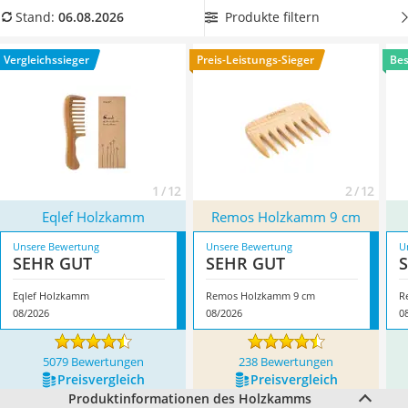
Philips-Sonicare-Zahnbürste
Gesamtlänge von mindestens 15 cm oder mehr aufweist,
Produkte filtern
Stand:
06.08.2026
Schildkrötenhaus
damit der Kamm gut in Ihrer Hand liegt. Überzeugt hat uns
Mineralfutter Pferd
hier im August 2026 besonders das Modell
Eqlef Holzkamm
*
Vergleichssieger
Preis-Leistungs-Sieger
Bes
Massagegerät
mit seinen Eigenschaften.
Service
1 / 12
2 / 12
Eqlef Holzkamm
Remos Holzkamm 9 cm
Unsere Bewertung
Unsere Bewertung
U
SEHR GUT
SEHR GUT
Eqlef Holzkamm
Remos Holzkamm 9 cm
R
08/2026
08/2026
0
5079 Bewertungen
238 Bewertungen
Preis­vergleich
Preis­vergleich
Produktinformationen des Holzkamms