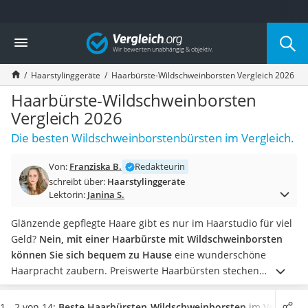
Die beliebtesten Vergleiche nach Kategorie
Vergleich
Drogerie
Inhalator
Haarstylinggeräte
Haarbürste-Wildschweinborsten Vergleich 2026
Haarschneider
Rollator
Haarbürste-Wildschweinborsten
Braun Rasierer
Vergleich 2026
Katzenklappe (Chip)
Die besten Wildschweinborstenbürsten im Vergleich.
Rasierer
Masturbator
Von:
Franziska B.
Redakteurin
Massagepistole
schreibt über:
Haarstylinggeräte
Epilierer
Lektorin:
Janina S.
Reisehaartrockner
Eiweißpulver
Glänzende gepflegte Haare gibt es nur im Haarstudio für viel
Magnesiumpräparat
Geld?
Nein, mit einer Haarbürste mit Wildschweinborsten
Katzenklappe
können Sie sich bequem zu Hause
eine wunderschöne
Nackenmassagegerät
Haarpracht zaubern. Preiswerte Haarbürsten stechen
Zeckenschutz Katze
ebenfalls mit einer hochwertigen Verarbeitung und guten
leichter Haartrockner
Qualität heraus.
Professionelle Wildschweinbürsten werden
1 - 2 von 14:
Beste Haarbürsten-Wildschweinborsten
im Vergleich