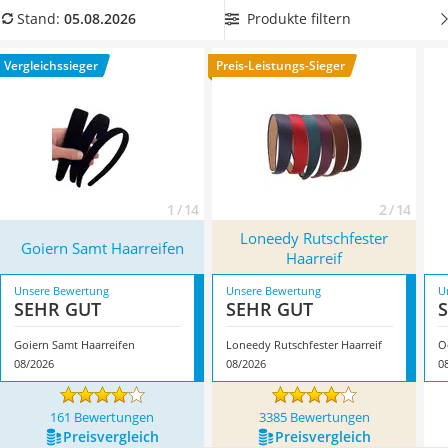
Philips-Sonicare-Zahnbürste
Farben
. Somit haben Sie für jedes Outfit den passenden Reif.
Produkte filtern
Stand:
05.08.2026
Schildkrötenhaus
Überzeugt hat uns hier im August 2026 besonders das
Mineralfutter Pferd
Modell
Goiern Samt Haarreifen
*
mit seinen Eigenschaften.
Vergleichssieger
Preis-Leistungs-Sieger
Massagegerät
Service
1 / 14
2 / 14
Loneedy Rutschfester
Goiern Samt Haarreifen
Haarreif
Unsere Bewertung
Unsere Bewertung
U
SEHR GUT
SEHR GUT
Goiern Samt Haarreifen
Loneedy Rutschfester Haarreif
O
08/2026
08/2026
0
161 Bewertungen
3385 Bewertungen
Preis­vergleich
Preis­vergleich