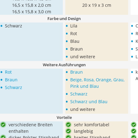
16,5 x 15,8 x 2,0 cm
20 x 19 x 3 cm
16,5 x 15,8 x 3,0 cm
Farbe und Design
•
•
•
Schwarz
Lila
•
•
Rot
R
•
•
Blau
K
•
•
Braun
S
•
•
und weitere
L
Weitere Ausführungen
•
•
•
Rot
Braun
k
•
•
Braun
Beige, Rosa, Orange, Grau,
•
Pink und Blau
Schwarz
•
Schwarz
•
Schwarz und Blau
•
und weitere
Vorteile
verschiedene Breiten
sehr komfortabel
enthalten
langlebig
dickes Polster-Stirnband
breites Stirnband