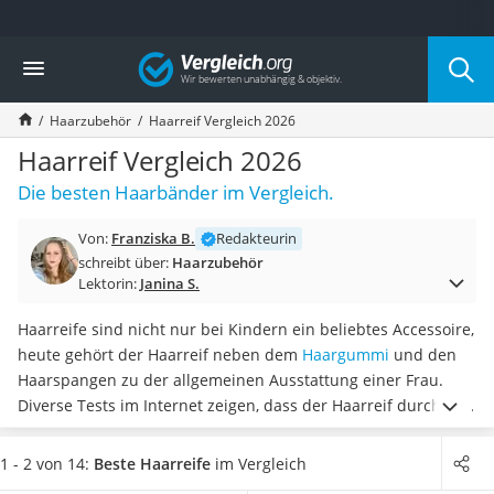
Die beliebtesten Vergleiche nach Kategorie
Vergleich
Drogerie
Inhalator
Haarzubehör
Haarreif Vergleich 2026
Haarschneider
Rollator
Haarreif Vergleich 2026
Braun Rasierer
Die besten Haarbänder im Vergleich.
Katzenklappe (Chip)
Rasierer
Von:
Franziska B.
Redakteurin
Masturbator
schreibt über:
Haarzubehör
Massagepistole
Lektorin:
Janina S.
Epilierer
Reisehaartrockner
Haarreife sind nicht nur bei Kindern ein beliebtes Accessoire,
Eiweißpulver
heute gehört der Haarreif neben dem
Haargummi
und den
Magnesiumpräparat
Haarspangen zu der allgemeinen Ausstattung einer Frau.
Katzenklappe
Diverse Tests im Internet zeigen, dass der Haarreif durch sein
Nackenmassagegerät
Design und
die leichte Handhabung gerne verwendet
wird.
Zeckenschutz Katze
Wählen Sie jetzt aus unserer Vergleichstabelle ein Haarreif-
1 - 2 von 14:
Beste Haarreife
im Vergleich
leichter Haartrockner
Set mit
besonders vielen Haarreifen in den verschiedensten