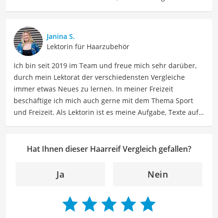
lasse ich Sie an meinen Erfahrungen teilhaben. Als
Fachautorin für Drogerieprodukte teile ich mein Wissen
über Beauty- sowie Pflegeprodukte, Gesundheitsartikel,
Janina S.
Haushaltswaren und vieles mehr. Meine Beiträge
Lektorin für Haarzubehör
umfassen Produktvergleiche, Tipps, Trends und
Ich bin seit 2019 im Team und freue mich sehr darüber,
Empfehlungen, um Lesern dabei zu helfen, die besten
durch mein Lektorat der verschiedensten Vergleiche
Produkte für ihre Bedürfnisse zu finden sowie sowohl ihre
immer etwas Neues zu lernen. In meiner Freizeit
Schönheits- als auch Pflegeroutine zu optimieren.
beschäftige ich mich auch gerne mit dem Thema Sport
Der Haarreif-Vergleich ist aus unserer Sicht besonders
und Freizeit. Als Lektorin ist es meine Aufgabe, Texte auf
empfehlenswert für
Haarschmuck-Fans
.
ihre inhaltliche Richtigkeit, sprachliche Präzision und
Lesbarkeit zu überprüfen. Mein Ziel ist es, unseren
Autoren dabei zu helfen, ihre Botschaften klar und
Hat Ihnen dieser Haarreif Vergleich gefallen?
effektiv zu kommunizieren. Durch meine Leidenschaft für
das geschriebene Wort und meine breitgefächerten
Ja
Nein
Interessen, bringe ich frische Perspektiven sowie neue
Ideen in den Lektoratsprozess ein, um sicherzustellen,
dass die Texte sowohl qualitativ hochwertig als auch
ansprechend sind.