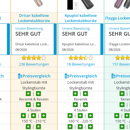
Dricar kabellose
Kpuplol kabellose
2
iTayga Locke
Lockenstabbürste
Lockenstabbürste
Unsere Bewertung
Unsere Bewertung
Unsere Bewer
SEHR GUT
SEHR GUT
SEHR G
Dricar kabellose Lockenstabbürste
Kpuplol kabellose Lockenstabbürste
08/2026
08/2026
08/2026
n
238 Bewertungen
18 Bewertungen
151 Bewe
ch
Preis­vergleich
Preis­vergleich
Preis­v
Lockenstab mit
Lockenstab mit
Lockenst
Stylingbürste
Stylingbürste
Styling
k
Keramik & Keratin
Keramik
Kera
4 Stufen
4 Stufen
4 Stu
150 °C - 210 °C
160 °C - 220 °C
150 °C - 