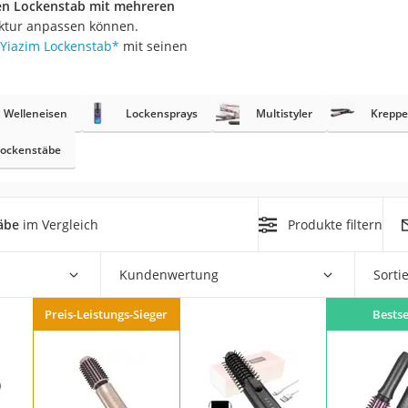
en Lockenstab mit mehreren
uktur anpassen können.
at
Yiazim Lockenstab
*
mit seinen
rät
Welleneisen
Lockensprays
Multistyler
Kreppe
e
ockenstäbe
ner
Zahnbürste
äbe
im Vergleich
Produkte filtern
d
Kundenwertung
Sorti
Preis-Leistungs-Sieger
Bestse