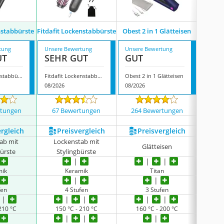
nstabbürste
Fitdafit Lockenstabbürste
Obest 2 in 1 Glätteisen
Lock
tung
Unsere Bewertung
Unsere Bewertung
Unsere
UT
SEHR GUT
GUT
GUT
iTayga Lockenstabbürste
Fitdafit Lockenstabbürste
Obest 2 in 1 Glätteisen
08/2026
08/2026
08/202
rtungen
67 Bewertungen
264 Bewertungen
152
ergleich
Preis­vergleich
Preis­vergleich
P
ab mit
Lockenstab mit
Lo
Glätteisen
bürste
Stylingbürste
St
mik
Keramik
Titan
fen
4 Stufen
3 Stufen
210 °C
150 °C - 210 °C
160 °C - 200 °C
15