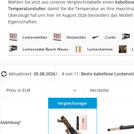
Wählen Sie jetzt aus unserer Vergleichstabelle einen
kabellos
Eiweißpulver
Temperaturstufen
, damit Sie die Temperatur an Ihre Haarstr
Magnesiumpräpar
Überzeugt hat uns hier im August 2026 besonders das Modell
Eigenschaften.
Katzenklappe
Nackenmassagege
Lockenwickler
Heizwickler
Curler
Zeckenschutz Katz
Lockenstäbe Beach Waves
Lockenkämme
L
leichter Haartrock
Philips-Sonicare-
Schildkrötenhaus
Aktualisiert:
05.08.2026
1 - 8 von 11:
Beste kabellose Lockenst
Mineralfutter Pfer
Preis in EUR
Hersteller
Massagegerät
Service
Vergleichssieger
Abbildung
*