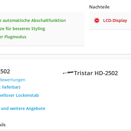
Nachteile
te automatische Abschaltfunktion
LCD-Display
ze für besseres Styling
ter Flugmodus
2502
Tristar ‎HD-2502
 Bewertungen
t lieferbar
)
belloser Lockenstab
h und weitere Angebote
ils