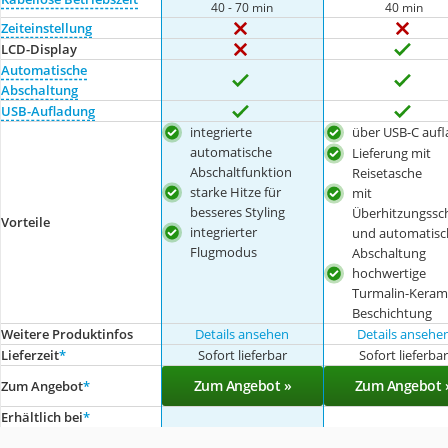
40 - 70 min
40 min
Zeiteinstellung
LCD-Display
Automatische
Abschaltung
USB-Aufladung
integrierte
über USB-C aufl
automatische
Lieferung mit
Abschaltfunktion
Reisetasche
starke Hitze für
mit
besseres Styling
Überhitzungssc
Vorteile
integrierter
und automatisc
Flugmodus
Abschaltung
hochwertige
Turmalin-Keram
Beschichtung
Weitere Produktinfos
Details ansehen
Details ansehe
Lieferzeit
*
Sofort lieferbar
Sofort lieferba
Zum Angebot »
Zum Angebot 
Zum Angebot
*
Erhältlich bei
*