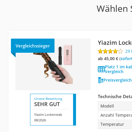
Wählen S
Yiazim Loc
Vergleichssieger
29
ab 45,00 €
(
Sofor
Platz 1 im ka
Vergleich
Preisvergleic
Technische Deta
Unsere Bewertung
SEHR GUT
Modell
Yiazim Lockenstab
Anzahl Tempera
08/2026
Temperatur