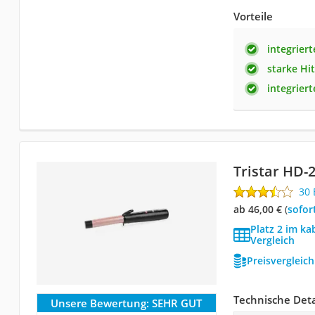
Vorteile
integrier
starke Hit
integrier
Tristar ‎HD-
30
ab 46,00 €
(
Sofor
Platz 2 im ka
Vergleich
Preisvergleic
Technische Deta
Unsere Bewertung:
SEHR GUT