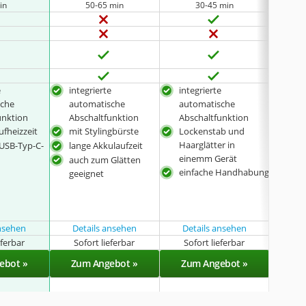
in
50-65 min
30-45 min
e
integrierte
integrierte
auc
sche
automatische
automatische
gee
unktion
Abschaltfunktion
Abschaltfunktion
schn
ufheizzeit
mit Stylingbürste
Lockenstab und
inte
Haarglätter in
 USB-Typ-C-
lange Akkulaufzeit
aut
einemm Gerät
Abs
auch zum Glätten
einfache Handhabung
übe
geeignet
ansehen
Details ansehen
Details ansehen
eferbar
Sofort lieferbar
Sofort lieferbar
Sof
ebot »
Zum Angebot »
Zum Angebot »
Zu