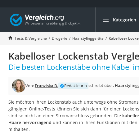
Kategorien
Die beliebtesten V
Drogerie
Tests & Vergleiche
Drogerie
Haarstylinggeräte
Kabelloser Locke
Inhalator
Kabelloser Lockenstab Vergle
Haarschneider
Rollator
Die besten Lockenstäbe ohne Kabel im
Braun Rasierer
Katzenklappe (Chi
schreibt über:
Haarstyling
Von:
Franziska B.
Redakteurin
Rasierer
Sie möchten Ihren Lockenstab auch unterwegs ohne Stromans
Masturbator
gängigen Online-Tests können Sie sich dann für einen Locken
Massagepistole
sind so nicht an einen Stromanschluss gebunden. Die
kabello
Haare hervorragend
und können in ihren Funktionen mit den
Epilierer
mithalten.
Reisehaartrockner