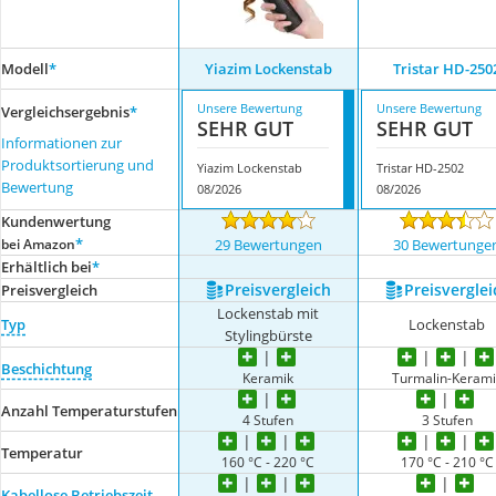
Modell
*
Yiazim Lockenstab
Tristar ‎HD-250
Unsere Bewertung
Unsere Bewertung
Vergleichsergebnis
*
SEHR GUT
SEHR GUT
Informationen zur
Produktsortierung und
Yiazim Lockenstab
Tristar ‎HD-2502
Bewertung
08/2026
08/2026
Kundenwertung
*
bei Amazon
29 Bewertungen
30 Bewertunge
Erhältlich bei
*
Preis­vergleich
Preis­verglei
Preis­vergleich
Lockenstab mit
Typ
Lockenstab
Stylingbürste
Beschichtung
Keramik
Turmalin-Kerami
Anzahl Temperaturstufen
4 Stufen
3 Stufen
Temperatur
160 °C - 220 °C
170 °C - 210 °C
Kabellose Betriebszeit