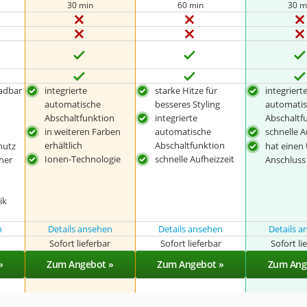
30 min
60 min
30 m
adbar
integrierte
starke Hitze für
integriert
automatische
besseres Styling
automati
Abschaltfunktion
integrierte
Abschaltf
in weiteren Farben
automatische
schnelle A
erhältlich
Abschaltfunktion
hutz
hat einen
Ionen-Technologie
schnelle Aufheizzeit
her
Anschluss
ik
n
Details ansehen
Details ansehen
Details 
r
Sofort lieferbar
Sofort lieferbar
Sofort li
»
Zum Angebot »
Zum Angebot »
Zum Ang