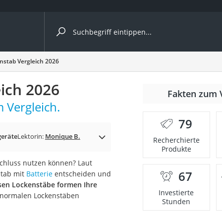
ergleiche nach Kategorie
nstab Vergleich 2026
ich 2026
Fakten zum 
 Vergleich.
79
p)
geräte
Lektorin:
Monique B.
Recherchierte
Produkte
chluss nutzen können? Laut
67
stab mit
Batterie
entscheiden und
sen Lockenstäbe formen Ihre
Investierte
 normalen Lockenstäben
Stunden