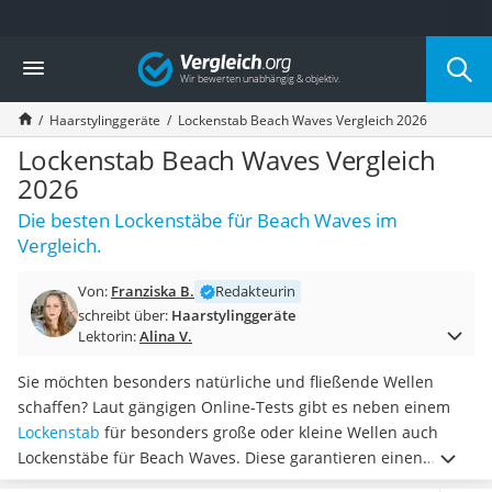
Die beliebtesten Vergleiche nach Kategorie
Vergleich
Drogerie
Inhalator
Haarstylinggeräte
Lockenstab Beach Waves Vergleich 2026
Haarschneider
Rollator
Lockenstab Beach Waves Vergleich
Braun Rasierer
2026
Katzenklappe (Chip)
Die besten Lockenstäbe für Beach Waves im
Rasierer
Vergleich.
Masturbator
Massagepistole
Von:
Franziska B.
Redakteurin
Epilierer
schreibt über:
Haarstylinggeräte
Reisehaartrockner
Lektorin:
Alina V.
Eiweißpulver
Magnesiumpräparat
Sie möchten besonders natürliche und fließende Wellen
Katzenklappe
schaffen? Laut gängigen Online-Tests gibt es neben einem
Nackenmassagegerät
Lockenstab
für besonders große oder kleine Wellen auch
Zeckenschutz Katze
Lockenstäbe für Beach Waves. Diese garantieren einen
leichter Haartrockner
besonders natürlichen Look
und auch die Anwendung mit