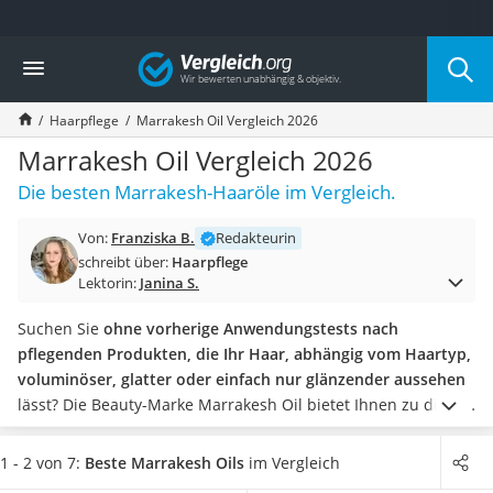
Die beliebtesten Vergleiche nach Kategorie
Vergleich
Drogerie
Inhalator
Haarpflege
Marrakesh Oil Vergleich 2026
Haarschneider
Rollator
Marrakesh Oil Vergleich 2026
Braun Rasierer
Die besten Marrakesh-Haaröle im Vergleich.
Katzenklappe (Chip)
Rasierer
Von:
Franziska B.
Redakteurin
Masturbator
schreibt über:
Haarpflege
Massagepistole
Lektorin:
Janina S.
Epilierer
Reisehaartrockner
Suchen Sie
ohne vorherige Anwendungstests nach
Eiweißpulver
pflegenden Produkten, die Ihr Haar, abhängig vom Haartyp,
Magnesiumpräparat
voluminöser, glatter oder einfach nur glänzender aussehen
Katzenklappe
lässt? Die Beauty-Marke Marrakesh Oil bietet Ihnen zu diesen
Nackenmassagegerät
Zwecken eine breite Produktpalette an unterschiedlichen
Zeckenschutz Katze
Haarölen
an, wie Tests im Internet berichten.
Achten Sie bei
1 - 2 von 7:
Beste Marrakesh Oils
im Vergleich
leichter Haartrockner
den
verschiedenen Produkten besonders auf die Füllmenge
.