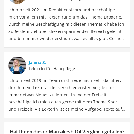
Ich bin seit 2021 im Redaktionsteam und beschäftige
mich vor allem mit Texten rund um das Thema Drogerie.
Durch meine Beschäftigung mit dieser Thematik habe ich
außerdem viel über diesen spannenden Bereich gelernt
und bin immer wieder erstaunt, was es alles gibt. Gerne
lasse ich Sie an meinen Erfahrungen teilhaben. Als
Fachautorin für Drogerieprodukte teile ich mein Wissen
über Beauty- sowie Pflegeprodukte, Gesundheitsartikel,
Janina S.
Haushaltswaren und vieles mehr. Meine Beiträge
Lektorin für Haarpflege
umfassen Produktvergleiche, Tipps, Trends und
Ich bin seit 2019 im Team und freue mich sehr darüber,
Empfehlungen, um Lesern dabei zu helfen, die besten
durch mein Lektorat der verschiedensten Vergleiche
Produkte für ihre Bedürfnisse zu finden sowie sowohl ihre
immer etwas Neues zu lernen. In meiner Freizeit
Schönheits- als auch Pflegeroutine zu optimieren.
beschäftige ich mich auch gerne mit dem Thema Sport
Der Marrakesh Oil-Vergleich ist aus unserer Sicht
und Freizeit. Als Lektorin ist es meine Aufgabe, Texte auf
besonders empfehlenswert für
Beauty-Liebhaberinnen
.
ihre inhaltliche Richtigkeit, sprachliche Präzision und
Lesbarkeit zu überprüfen. Mein Ziel ist es, unseren
Autoren dabei zu helfen, ihre Botschaften klar und
Hat Ihnen dieser Marrakesh Oil Vergleich gefallen?