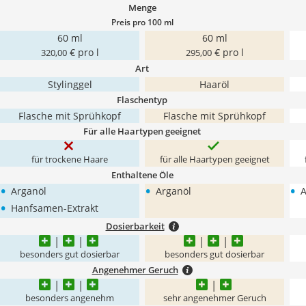
Menge
Preis pro 100 ml
60 ml
60 ml
€ pro l
€ pro l
320,00
295,00
Art
Stylinggel
Haaröl
Flaschentyp
Flasche mit Sprühkopf
Flasche mit Sprühkopf
Für alle Haartypen geeignet
für trockene Haare
für alle Haartypen geeignet
Enthaltene Öle
•
•
•
Arganöl
Arganöl
A
•
Hanfsamen-Extrakt
Dosierbarkeit
besonders gut dosierbar
besonders gut dosierbar
Angenehmer Geruch
besonders angenehm
sehr angenehmer Geruch