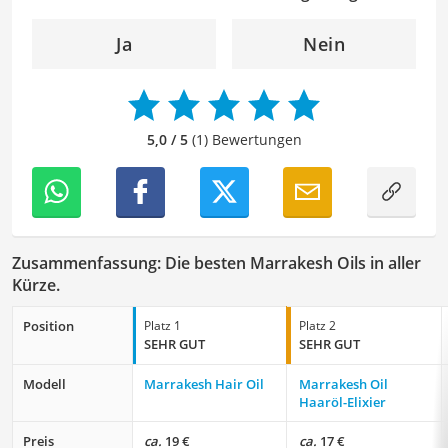
effektiv zu kommunizieren. Durch meine Leidenschaft für
das geschriebene Wort und meine breitgefächerten
Ja
Nein
Interessen, bringe ich frische Perspektiven sowie neue
Ideen in den Lektoratsprozess ein, um sicherzustellen,
dass die Texte sowohl qualitativ hochwertig als auch
ansprechend sind.
5,0 / 5
(1) Bewertungen
Zusammenfassung: Die besten Marrakesh Oils in aller
Kürze.
Position
Platz 1
Platz 2
SEHR GUT
SEHR GUT
Modell
Marrakesh Hair Oil
Marrakesh Oil
Haaröl-Elixier
Preis
ca.
19 €
ca.
17 €