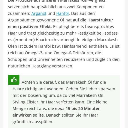
Die Produkte aus unserem Marrakesh-Oil-Vergleich
setzen sich hauptsächlich aus zwei Komponenten
zusammen:
Arganöl
und
Hanföl
. Das aus den
Arganbäumen gewonnene Öl hat
auf die Haarstruktur
einen positiven Effekt
. Es pflegt bereits beanspruchtes
Haar und trägt gleichzeitig zu mehr Festigkeit bei, sodass
es (erneutem) Haarbruch vorbeugt. In einigen Marrakesh
Ölen ist zudem Hanföl bzw. Hanfsamenöl enthalten. Es ist
reich an Omega-3- und Omega-6-Fettsäuren, die
Schuppen und Unreinheiten reduzieren und zugleich den
natürlichen Haarglanz verstärken.
Achten Sie darauf, das Marrakesh Öl für die
Haare richtig anzuwenden. Gehen Sie lieber sparsam
mit der Dosierung um, da zu viel Marrakesh Oil
Styling Elixier Ihr Haar verfetten kann. Eine kleine
Menge reicht aus, die
etwa 15 bis 20 Minuten
einwirken sollte
. Danach sollten Sie Ihr Haar
gründlich ausspülen.