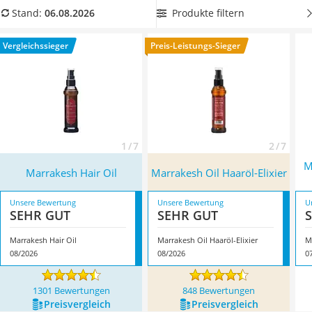
Philips-Sonicare-Zahnbürste
Falls Sie ein besonders ergiebiges Haaröl suchen, dann
Produkte filtern
Stand:
06.08.2026
Schildkrötenhaus
wählen Sie jetzt aus unserer Tabelle ein Marrakeh Oil mit
Mineralfutter Pferd
mindestens 118 Millilitern aus. Überzeugt hat uns hier im
Vergleichssieger
Preis-Leistungs-Sieger
Massagegerät
August 2026 besonders das Modell
Marrakesh Hair Oil
*
mit
Service
seinen Eigenschaften.
1 / 7
2 / 7
M
Marrakesh Hair Oil
Marrakesh Oil Haaröl-Elixier
Unsere Bewertung
Unsere Bewertung
U
SEHR GUT
SEHR GUT
Marrakesh Hair Oil
Marrakesh Oil Haaröl-Elixier
Ma
08/2026
08/2026
0
1301 Bewertungen
848 Bewertungen
Preis­vergleich
Preis­vergleich