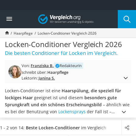
Die beliebtesten Vergleiche nach Kategorie
Vergleich
Drogerie
Inhalator
Haarpflege
Locken-Conditioner Vergleich 2026
Haarschneider
Rollator
Locken-Conditioner Vergleich 2026
Braun Rasierer
Die besten Conditioner für Locken im Vergleich.
Katzenklappe (Chip)
Rasierer
Von:
Franziska B.
Redakteurin
Masturbator
schreibt über:
Haarpflege
Massagepistole
Lektorin:
Janina S.
Epilierer
Reisehaartrockner
Locken-Conditioner ist eine
Haarspülung, die speziell für
Eiweißpulver
lockiges Haar
geeignet ist und diesem
besonders gute
Magnesiumpräparat
Sprungkraft und ein schönes Erscheinungsbild
– ähnlich wie
Katzenklappe
es bei der Benutzung von
Lockensprays
der Fall ist –
Nackenmassagegerät
verleihen soll. Wie in gängigen Tests im Internet beschrieben
Zeckenschutz Katze
wird, gibt es sowohl
Produkte, die ausgewaschen, als auch
1 - 2 von 14:
Beste Locken-Conditioner
im Vergleich
leichter Haartrockner
Produkte, die nicht ausgewaschen
werden müssen.
Wählen