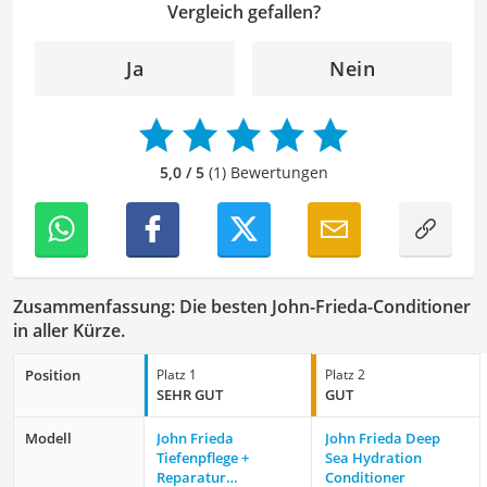
strukturiert und sprachlich einwandfrei zu gestalten.
Vergleich gefallen?
Mein Ziel ist es, unsere Inhalte auf ihre inhaltliche
Kohärenz, logische Schlüssigkeit und stilistische Qualität
Ja
Nein
zu überprüfen sowie gegebenenfalls zu verbessern. Mit
meinem Hintergrund im Bereich Sport und meiner Liebe
zur geschriebenen Sprache trage ich dazu bei, dass
unsere Vergleiche ansprechend, verständlich sowie
5,0 / 5
(1) Bewertungen
fehlerfrei sind.
Zusammenfassung: Die besten John-Frieda-Conditioner
in aller Kürze.
Position
Platz 1
Platz 2
SEHR GUT
GUT
Modell
John Frieda
John Frieda Deep
Tiefenpflege +
Sea Hydration
Reparatur
Conditioner