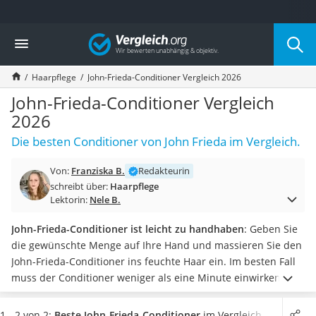
Die beliebtesten Vergleiche nach Kategorie
Vergleich
Drogerie
Inhalator
Haarpflege
John-Frieda-Conditioner Vergleich 2026
Haarschneider
Rollator
John-Frieda-Conditioner Vergleich
Braun Rasierer
2026
Katzenklappe (Chip)
Die besten Conditioner von John Frieda im Vergleich.
Rasierer
Masturbator
Von:
Franziska B.
Redakteurin
Massagepistole
schreibt über:
Haarpflege
Epilierer
Lektorin:
Nele B.
Reisehaartrockner
Eiweißpulver
John-Frieda-Conditioner ist leicht zu handhaben
: Geben Sie
Magnesiumpräparat
die gewünschte Menge auf Ihre Hand und massieren Sie den
Katzenklappe
John-Frieda-Conditioner ins feuchte Haar ein. Im besten Fall
Nackenmassagegerät
muss der Conditioner weniger als eine Minute einwirken,
Zeckenschutz Katze
heißt es in diversen Tests im Internet.
Wählen Sie jetzt einen
leichter Haartrockner
John-Frieda-Conditioner aus unserer Vergleichstabelle,
den
1 - 2 von 2:
Beste John-Frieda-Conditioner
im Vergleich