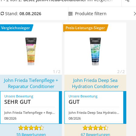
Philips-Sonicare-Zahnbürste
Sie nach nur 30 Sekunden wieder aus Ihrem Haar waschen
Schildkrötenhaus
können
. Die Alternative sind sogenannte
Leave-in-
Produkte filtern
Stand:
08.08.2026
Mineralfutter Pferd
Conditioner
, die Sie nur einmassieren, ohne Sie anschließend
Massagegerät
ausspülen zu müssen. Überzeugt hat uns hier im August
Vergleichssieger
Preis-Leistungs-Sieger
Service
2026 besonders das Modell
John Frieda Tiefenpflege +
Reparatur Conditioner
*
mit seinen Eigenschaften.
1 / 2
2 / 2
John Frieda Tiefenpflege +
John Frieda Deep Sea
Reparatur Conditioner
Hydration Conditioner
Unsere Bewertung
Unsere Bewertung
SEHR GUT
GUT
John Frieda Tiefenpflege + Reparatur Conditioner
John Frieda Deep Sea Hydration Conditioner
08/2026
08/2026
55 Bewertungen
67 Bewertungen