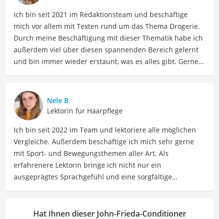
Ich bin seit 2021 im Redaktionsteam und beschäftige
mich vor allem mit Texten rund um das Thema Drogerie.
Durch meine Beschäftigung mit dieser Thematik habe ich
außerdem viel über diesen spannenden Bereich gelernt
und bin immer wieder erstaunt, was es alles gibt. Gerne
lasse ich Sie an meinen Erfahrungen teilhaben. Als
Fachautorin für Drogerieprodukte teile ich mein Wissen
über Beauty- sowie Pflegeprodukte, Gesundheitsartikel,
Nele B.
Haushaltswaren und vieles mehr. Meine Beiträge
Lektorin für Haarpflege
umfassen Produktvergleiche, Tipps, Trends und
Ich bin seit 2022 im Team und lektoriere alle möglichen
Empfehlungen, um Lesern dabei zu helfen, die besten
Vergleiche. Außerdem beschäftige ich mich sehr gerne
Produkte für ihre Bedürfnisse zu finden sowie sowohl ihre
mit Sport- und Bewegungsthemen aller Art. Als
Schönheits- als auch Pflegeroutine zu optimieren.
erfahrenere Lektorin bringe ich nicht nur ein
Der John-Frieda-Conditioner-Vergleich ist aus unserer
ausgeprägtes Sprachgefühl und eine sorgfältige
Sicht besonders empfehlenswert für
Frauen
und
Locken
.
Arbeitsweise mit, sondern auch mein Interesse an
sportlichen Aktivitäten. Durch meine Tätigkeit als Lektorin
kann ich dazu beitragen, Texte inhaltlich präzise, gut
Hat Ihnen dieser John-Frieda-Conditioner