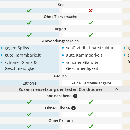
Bio
Ohne Tierversuche
Vegan
Anwendungsbereich
•
•
•
gegen Spliss
schützt die Haarstruktur
g
•
•
•
gute Kämmbarkeit
gute Kämmbarkeit
s
•
•
G
schöner Glanz &
schöner Glanz &
Geschmeidigkeit
Geschmeidigkeit
Geruch
Zitrone
keine Herstellerangabe
Zusammensetzung der festen Conditioner
Ohne Parabene
Ohne Silikone
Ohne Parfüm