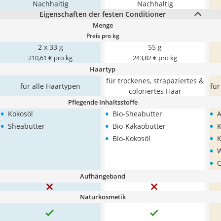
Nachhaltig
Nachhaltig
Eigenschaften der festen Conditioner
Menge
Preis pro kg
2 x 33 g
55 g
210,61 € pro kg
243,82 € pro kg
Haartyp
für trockenes, strapaziertes &
für alle Haartypen
für
coloriertes Haar
Pflegende Inhaltsstoffe
•
•
•
Kokosöl
Bio-Sheabutter
A
•
•
•
Sheabutter
Bio-Kakaobutter
K
•
•
Bio-Kokosöl
K
•
•
O
Aufhängeband
Naturkosmetik