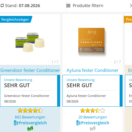
Philips-Sonicare-Zahnbürste
Vergleichstabelle, um ein ökologisch einwandfreies Produkt
Produkte filtern
Stand:
07.08.2026
Schildkrötenhaus
zu erhalten. Überzeugt hat uns hier im August 2026
Mineralfutter Pferd
besonders das Modell
Greendoor fester Conditioner
*
mit
Vergleichssieger
Pre
Massagegerät
seinen Eigenschaften.
Service
1 / 7
2 / 7
Greendoor fester Conditioner
Ayluna fester Conditioner
E
Unsere Bewertung
Unsere Bewertung
U
SEHR GUT
SEHR GUT
Greendoor fester Conditioner
Ayluna fester Conditioner
E
08/2026
08/2026
0
892 Bewertungen
20 Bewertungen
Preis­vergleich
Preis­vergleich