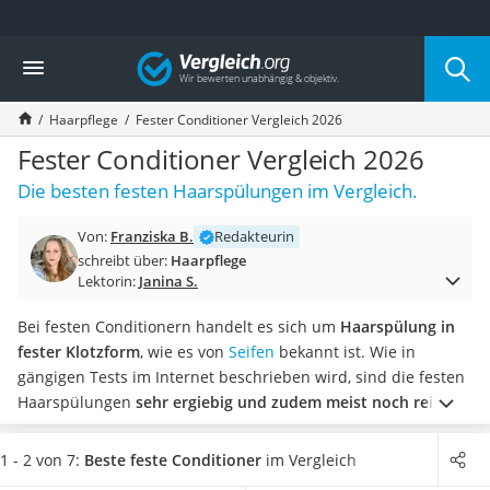
Die beliebtesten Vergleiche nach Kategorie
Vergleich
Drogerie
Inhalator
Haarpflege
Fester Conditioner Vergleich 2026
Haarschneider
Rollator
Fester Conditioner Vergleich 2026
Braun Rasierer
Die besten festen Haarspülungen im Vergleich.
Katzenklappe (Chip)
Rasierer
Von:
Franziska B.
Redakteurin
Masturbator
schreibt über:
Haarpflege
Massagepistole
Lektorin:
Janina S.
Epilierer
Reisehaartrockner
Bei festen Conditionern handelt es sich um
Haarspülung in
Eiweißpulver
fester Klotzform
, wie es von
Seifen
bekannt ist. Wie in
Magnesiumpräparat
gängigen Tests im Internet beschrieben wird, sind die festen
Katzenklappe
Haarspülungen
sehr ergiebig und zudem meist noch rein
Nackenmassagegerät
aus natürlichen Inhaltsstoffen
.
Wählen Sie jetzt einen
Zeckenschutz Katze
biozertifizierten festen Conditioner, der zudem als
1 - 2 von 7:
Beste feste Conditioner
im Vergleich
leichter Haartrockner
Naturkosmetik ausgezeichnet
ist, aus unserer