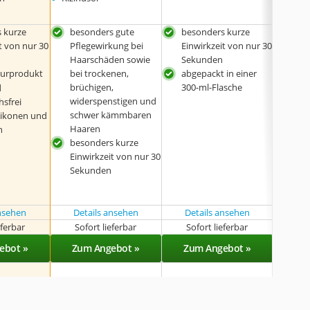
 kurze
besonders gute
besonders kurze
bes
t von nur 30
Pflegewirkung bei
Einwirkzeit von nur 30
Einw
Haarschäden sowie
Sekunden
Sek
turprodukt
bei trockenen,
abgepackt in einer
bes
brüchigen,
300-ml-Flasche
far
d
widerspenstigen und
abge
hsfrei
schwer kämmbaren
300
ilikonen und
Haaren
n
besonders kurze
Einwirkzeit von nur 30
Sekunden
ansehen
Details ansehen
Details ansehen
Det
eferbar
Sofort lieferbar
Sofort lieferbar
Sof
ebot »
Zum Angebot »
Zum Angebot »
Zu