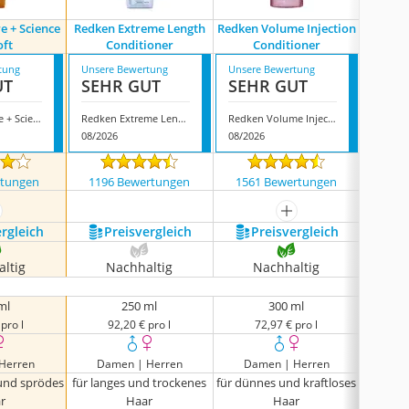
e + Science
Redken Extreme Length
Redken Volume Injection
Redke
oft
Conditioner
Conditioner
Blond
tung
Unsere Bewertung
Unsere Bewertung
Unsere
UT
SEHR GUT
SEHR GUT
GUT
Redken Nature + Science All Soft
Redken Extreme Length Conditioner
Redken Volume Injection Conditioner
08/2026
08/2026
08/202
rtungen
1196 Bewertungen
1561 Bewertungen
708
ehr anzeigen
mehr anzeigen
ergleich
Preis­vergleich
Preis­vergleich
P
ltig
Nachhaltig
Nachhaltig
N
ml
250 ml
300 ml
pro l
92,20 € pro l
72,97 € pro l
6
Herren
Damen | Herren
Damen | Herren
Da
 und sprödes
für langes und trockenes
für dünnes und kraftloses
für
r
Haar
Haar
blo