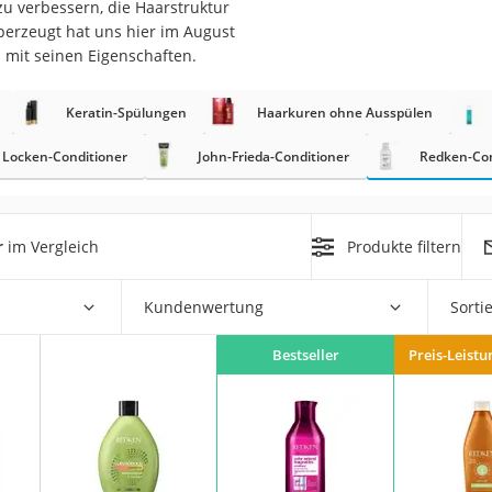
u verbessern, die Haarstruktur
berzeugt hat uns hier im August
at
*
mit seinen Eigenschaften.
Keratin-Spülungen
Haarkuren ohne Ausspülen
rät
e
Locken-Conditioner
John-Frieda-Conditioner
Redken-Con
ner
Zahnbürste
r
im Vergleich
Produkte filtern
d
Kundenwertung
Sorti
Bestseller
Preis-Leistu