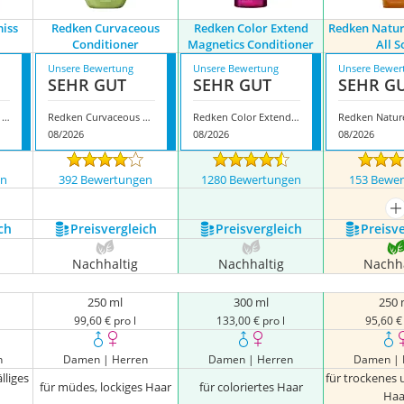
miss
Redken Curvaceous
Redken Color Extend
Redken Natur
Conditioner
Magnetics Conditioner
All S
Unsere Bewertung
Unsere Bewertung
Unsere Bewer
SEHR GUT
SEHR GUT
SEHR G
Redken Frizz Dismiss Conditioner
Redken Curvaceous Conditioner
Redken Color Extend Magnetics Conditioner
08/2026
08/2026
08/2026
en
392 Bewertungen
1280 Bewertungen
153 Bewe
m
ch
Preis­vergleich
Preis­vergleich
Preis­v
Nachhaltig
Nachhaltig
Nachha
250 ml
300 ml
250 
99,60 € pro l
133,00 € pro l
95,60 € 
n
Damen | Herren
Damen | Herren
Damen | 
älliges
für trockenes
für müdes, lockiges Haar
für coloriertes Haar
Haa