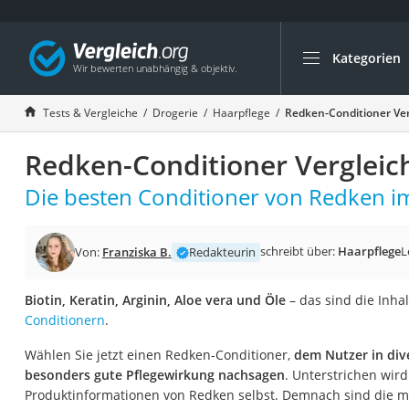
Kategorien
Die beliebtesten V
Drogerie
Tests & Vergleiche
Drogerie
Haarpflege
Redken-Conditioner Ver
Inhalator
Redken-Conditioner Vergleic
Haarschneider
Rollator
Die besten Conditioner von Redken im
Braun Rasierer
Katzenklappe (Chi
schreibt über:
Haarpflege
L
Von:
Franziska B.
Redakteurin
Rasierer
Biotin, Keratin, Arginin, Aloe vera und Öle
– das sind die Inhal
Masturbator
Conditionern
.
Massagepistole
Wählen Sie jetzt einen Redken-Conditioner,
dem Nutzer in dive
Epilierer
besonders gute Pflegewirkung nachsagen
. Unterstrichen wir
Reisehaartrockner
Produktinformationen von Redken selbst. Demnach sind die me