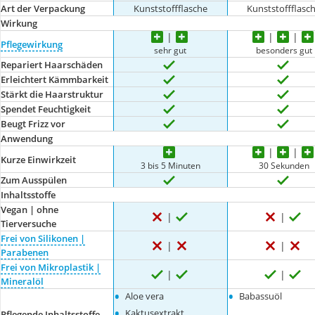
Art der Verpackung
Kunststoffflasche
Kunststoffflasc
Wirkung
Pflegewirkung
sehr gut
besonders gut
Repariert Haarschäden
Erleichtert Kämmbarkeit
Stärkt die Haarstruktur
Spendet Feuchtigkeit
Beugt Frizz vor
Anwendung
Kurze Einwirkzeit
3 bis 5 Minuten
30 Sekunden
Zum Ausspülen
Inhaltsstoffe
Vegan | ohne
Tierversuche
Frei von Silikonen |
Parabenen
Frei von Mikroplastik |
Mineralöl
•
•
Aloe vera
Babassuöl
•
Kaktusextrakt
Pflegende Inhaltsstoffe