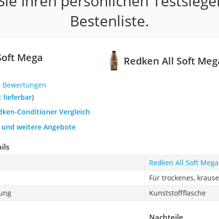
ie Ihren persönlichen Testsiege
Bestenliste.
Soft Mega
Redken All Soft Meg
9 Bewertungen
t lieferbar
)
dken-Conditioner Vergleich
h und weitere Angebote
ils
Redken All Soft Mega
Für trockenes, kraus
kung
Kunststoffflasche
Nachteile