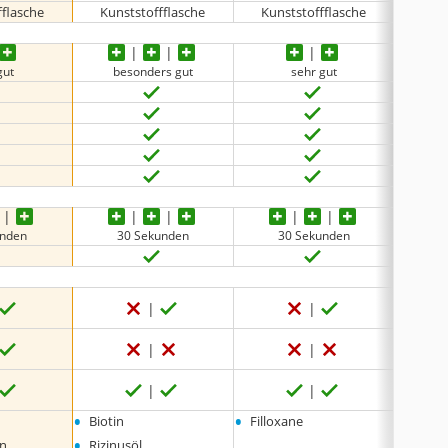
fflasche
Kunststoffflasche
Kunststoffflasche
Kuns
gut
besonders gut
sehr gut
unden
30 Sekunden
30 Sekunden
3
•
•
•
Biotin
Filloxane
Antio
•
•
en
Rizinusöl
viole