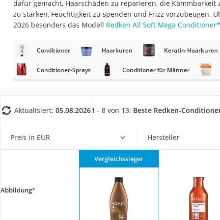
dafür gemacht, Haarschäden zu reparieren, die Kämmbarkeit z
Eiweißpulver
zu stärken, Feuchtigkeit zu spenden und Frizz vorzubeugen. Ü
Magnesiumpräpar
2026 besonders das Modell
Redken All Soft Mega Conditioner
Katzenklappe
Conditioner
Haarkuren
Keratin-Haarkuren
Nackenmassagege
Zeckenschutz Katz
Conditioner-Sprays
Conditioner für Männer
leichter Haartrock
Philips-Sonicare-
Aktualisiert:
05.08.2026
1 - 8 von 13:
Beste Redken-Conditione
Schildkrötenhaus
Mineralfutter Pfer
Preis in EUR
Hersteller
Massagegerät
Vergleichssieger
Service
Abbildung
*