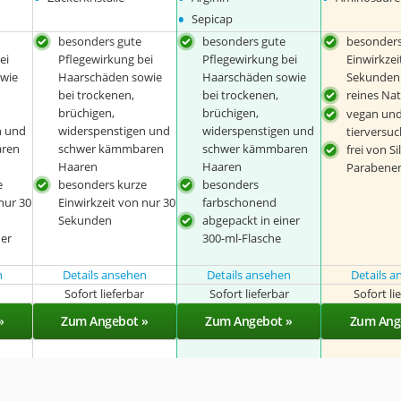
•
Sepicap
besonders gute
besonders gute
besonders
ei
Pflegewirkung bei
Pflegewirkung bei
Einwirkzei
wie
Haarschäden sowie
Haarschäden sowie
Sekunden
bei trockenen,
bei trockenen,
reines Na
brüchigen,
brüchigen,
vegan un
n und
widerspenstigen und
widerspenstigen und
tierversuc
ren
schwer kämmbaren
schwer kämmbaren
frei von S
Haaren
Haaren
Parabene
e
besonders kurze
besonders
nur 30
Einwirkzeit von nur 30
farbschonend
Sekunden
abgepackt in einer
ner
300-ml-Flasche
n
Details ansehen
Details ansehen
Details 
r
Sofort lieferbar
Sofort lieferbar
Sofort li
»
Zum Angebot »
Zum Angebot »
Zum Ang