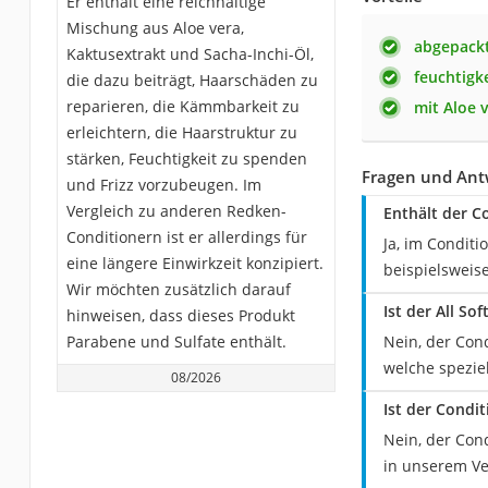
Er enthält eine reichhaltige
Mischung aus Aloe vera,
abgepackt
Kaktusextrakt und Sacha-Inchi-Öl,
feuchtigk
die dazu beiträgt, Haarschäden zu
reparieren, die Kämmbarkeit zu
mit Aloe 
erleichtern, die Haarstruktur zu
stärken, Feuchtigkeit zu spenden
Fragen und Ant
und Frizz vorzubeugen. Im
Vergleich zu anderen Redken-
Enthält der C
Conditionern ist er allerdings für
Ja, im Conditi
eine längere Einwirkzeit konzipiert.
beispielsweise
Wir möchten zusätzlich darauf
Ist der All S
hinweisen, dass dieses Produkt
Parabene und Sulfate enthält.
Nein, der Con
welche speziel
08/2026
Ist der Condi
Nein, der Cond
in unserem Ve