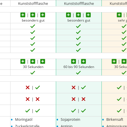
he
Kunststoffflasche
Kunststoffflasche
Kunststof
besonders gut
besonders gut
sehr 
30 Sekunden
60 bis 90 Sekunden
30 Sek
•
•
•
Moringaöl
Sojaprotein
Birkensaft
•
•
•
Zuckerkristalle
Arginin
Aminosäur