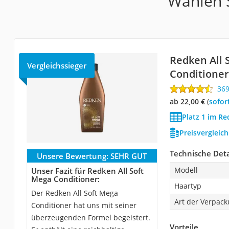
Wählen S
Redken All 
Vergleichssieger
Conditioner
36
ab 22,00 €
(
Sofor
Platz 1 im Re
Preisvergleic
Technische Deta
Unsere Bewertung:
SEHR GUT
Modell
Unser Fazit für Redken All Soft
Mega Conditioner:
Haartyp
Der Redken All Soft Mega
Art der Verpac
Conditioner hat uns mit seiner
überzeugenden Formel begeistert.
Vorteile