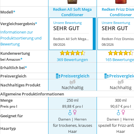
Redken All Soft Mega
Redken Frizz Dis
Modell
*
Conditioner
Conditioner
Unsere Bewertung
Unsere Bewertung
Vergleichsergebnis
*
SEHR GUT
SEHR GUT
Informationen zur
Produktsortierung und
Redken All Soft Mega Conditioner
Bewertung
08/2026
08/2026
Kundenwertung
*
bei Amazon
369 Bewertungen
165 Bewertung
Erhältlich bei
*
Preis­vergleich
Preis­verglei
Preis­vergleich
Nachhaltiges Produkt
Nachhaltig
Nachhaltig
Allgemeine Produktinformationen
Menge
250 ml
300 ml
Preis pro l
89,88 € pro l
90,67 € pro l
Geeignet für
Damen | Herren
Damen | Herre
für trockenes, krauses
speziell für Frizz-anf
Haartyp
Haar
Haar