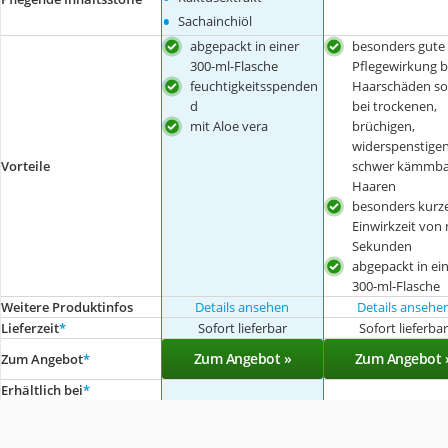
•
Sachainchiöl
abgepackt in einer
besonders gute
300-ml-Flasche
Pflegewirkung b
feuchtigkeitsspenden
Haarschäden so
d
bei trockenen,
mit Aloe vera
brüchigen,
widerspenstige
Vorteile
schwer kämmba
Haaren
besonders kurz
Einwirkzeit von 
Sekunden
abgepackt in ei
300-ml-Flasche
Weitere Produktinfos
Details ansehen
Details ansehe
Lieferzeit
*
Sofort lieferbar
Sofort lieferba
Zum Angebot »
Zum Angebot 
Zum Angebot
*
Erhältlich bei
*