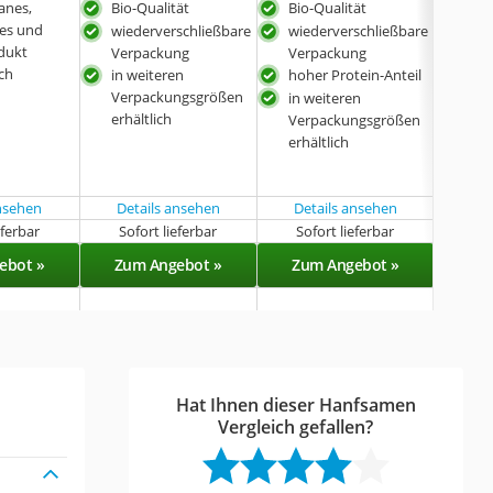
anes,
Bio-Qualität
Bio-Qualität
Bio-
hes und
wiederverschließbare
wiederverschließbare
wie
dukt
Verpackung
Verpackung
Ver
ich
in weiteren
hoher Protein-Anteil
hohe
Verpackungsgrößen
ung
in weiteren
erhältlich
Fet
Verpackungsgrößen
in w
erhältlich
Ver
erhä
ansehen
Details ansehen
Details ansehen
Det
eferbar
Sofort lieferbar
Sofort lieferbar
Sof
ebot »
Zum Angebot »
Zum Angebot »
Zu
Hat Ihnen dieser Hanfsamen
Vergleich gefallen?