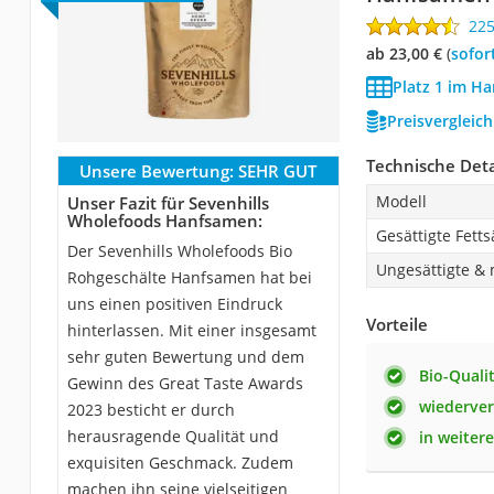
22
ab 23,00 €
(
Sofor
Platz 1 im H
Preisvergleic
Technische Deta
Unsere Bewertung:
SEHR GUT
Modell
Unser Fazit für Sevenhills
Wholefoods Hanfsamen:
Gesättigte Fett
Der Sevenhills Wholefoods Bio
Ungesättigte & 
Rohgeschälte Hanfsamen hat bei
uns einen positiven Eindruck
Vorteile
hinterlassen. Mit einer insgesamt
sehr guten Bewertung und dem
Bio-Quali
Gewinn des Great Taste Awards
wiederver
2023 besticht er durch
herausragende Qualität und
in weiter
exquisiten Geschmack. Zudem
machen ihn seine vielseitigen