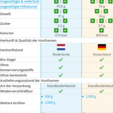
Ungesättigte & mehrfach
45,6 g
52 g
ungesättigte Fettsäuren
Eiweiß
31 g
32 g
Zucker
2,2 g
0,7 g
Kalorien
610 kcal
604 kcal
Herkunft & Qualität der Hanfsamen
Herkunftsland
Niederlande
Deutschland
Bio-Siegel
Ohne
Konservierungsstoffe
Ohne Gentechnik
Auslieferungszustand der Hanfsamen
Art der Verpackung
Standbodenbeutel
Standbodenbeut
Wiederverschließbar
•
•
500 g
2.000 g
•
2.000 g
Weitere Größen