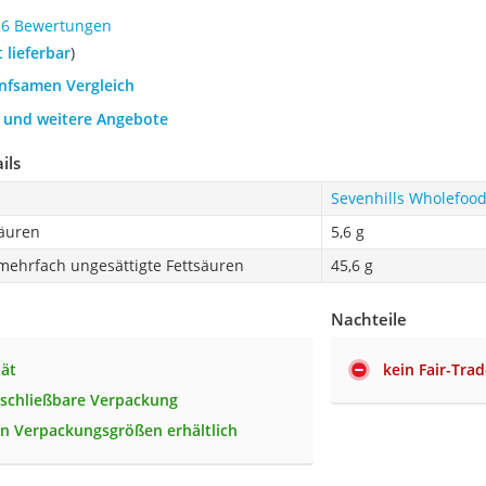
56 Bewertungen
t lieferbar
)
anfsamen Vergleich
h und weitere Angebote
ils
Sevenhills Wholefoo
säuren
5,6 g
mehrfach ungesättigte Fettsäuren
45,6 g
Nachteile
tät
kein Fair-Tra
schließbare Verpackung
en Verpackungsgrößen erhältlich