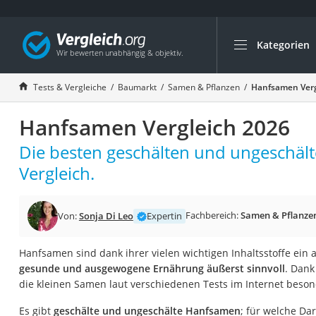
Kategorien
Die beliebtesten V
Baumarkt
Tests & Vergleiche
Baumarkt
Samen & Pflanzen
Hanfsamen Verg
Tresor feuerfest
Hanfsamen Vergleich 2026
Makita-Akku-Rase
Kappsäge
Die besten geschälten und ungeschä
Smartes Türschlos
Vergleich.
Akku-Rasentrimm
Feuchtigkeitsmess
Fachbereich:
Samen & Pflanze
Von:
Sonja Di Leo
Expertin
Split-Klimaanlage 
Hanfsamen sind dank ihrer vielen wichtigen Inhaltsstoffe ein
Pelletofen
gesunde und ausgewogene Ernährung äußerst sinnvoll
. Dank
Bohrmaschine
die kleinen Samen laut verschiedenen Tests im Internet besond
Tiefbrunnenpump
Es gibt
geschälte und ungeschälte Hanfsamen
; für welche Da