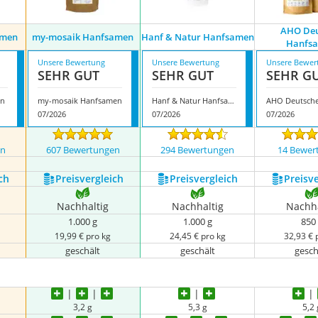
AHO Deu
amen
my-mosaik Hanfsamen
Hanf & Natur Hanfsamen
Hanfs
Unsere Bewertung
Unsere Bewertung
Unsere Bewer
SEHR GUT
SEHR GUT
SEHR G
en
my-mosaik Hanfsamen
Hanf & Natur Hanfsamen
07/2026
07/2026
07/2026
en
607 Bewertungen
294 Bewertungen
14 Bewer
ch
Preis­vergleich
Preis­vergleich
Preis­v
Nachhaltig
Nachhaltig
Nachha
1.000 g
1.000 g
850
19,99 € pro kg
24,45 € pro kg
32,93 € 
geschält
geschält
gesch
3,2 g
5,3 g
5,2 