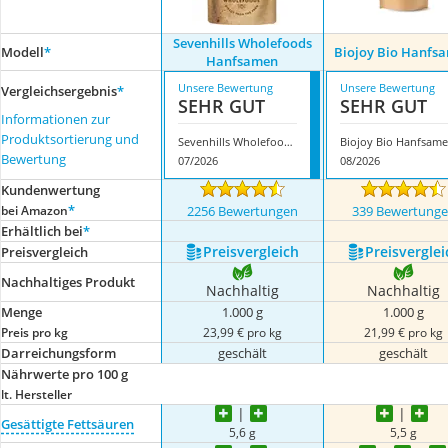
Sevenhills Wholefoods
Modell
*
Biojoy Bio Hanfs
Hanfsamen
Unsere Bewertung
Unsere Bewertung
Vergleichsergebnis
*
SEHR GUT
SEHR GUT
Informationen zur
Produktsortierung und
Sevenhills Wholefoods Hanfsamen
Biojoy Bio Hanfsam
Bewertung
07/2026
08/2026
Kundenwertung
*
bei Amazon
2256 Bewertungen
339 Bewertung
Erhältlich bei
*
Preis­vergleich
Preis­verglei
Preis­vergleich
Nachhaltiges Produkt
Nachhaltig
Nachhaltig
Menge
1.000 g
1.000 g
Preis pro kg
23,99 € pro kg
21,99 € pro kg
Darreichungsform
geschält
geschält
Nährwerte pro 100 g
lt. Hersteller
Gesättigte Fettsäuren
5,6 g
5,5 g