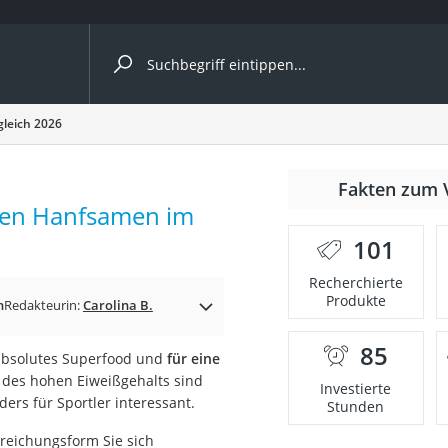
ergleiche nach Kategorie
leich 2026
nmäher
Fakten zum 
lten Hanfsamen im
s
101
er
Recherchierte
Produkte
gerät
n
Redakteurin:
Carolina B.
2 Innengeräte
85
 absolutes Superfood und
für eine
 des hohen Eiweißgehalts sind
Investierte
ers für Sportler interessant.
Stunden
e
rreichungsform Sie sich