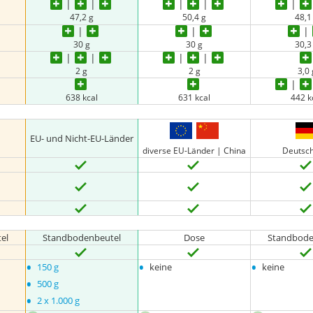
47,2 g
50,4 g
48,1
30 g
30 g
30,3
2 g
2 g
3,0 
638 kcal
631 kcal
442 k
EU- und Nicht-EU-Länder
diverse EU-Länder | China
Deutsc
el
Standbodenbeutel
Dose
Standbode
•
•
•
150 g
keine
keine
•
500 g
•
2 x 1.000 g