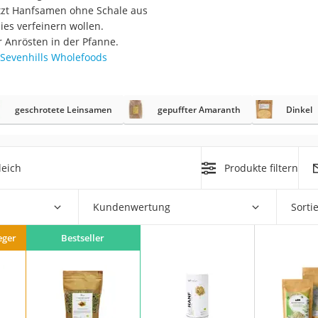
tzt Hanfsamen ohne Schale aus
ies verfeinern wollen.
r
Anrösten in der Pfanne.
Sevenhills Wholefoods
mera
mit Elektrostart
geschrotete Leinsamen
gepuffter Amaranth
Dinkel
leich
Produkte filtern
en
Kundenwertung
Sorti
zer
eger
Bestseller