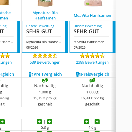
tsche
Mynatura Bio
MeaVita Hanfsamen
Hanf
amen
Hanfsamen
tung
Unsere Bewertung
Unsere Bewertung
Unsere
UT
SEHR GUT
SEHR GUT
SEH
AHO Deutsche Hanfsamen
Mynatura Bio Hanfsamen
MeaVita Hanfsamen
Hanfo
08/2026
07/2026
07/202
tungen
539 Bewertungen
2389 Bewertungen
146
ergleich
Preis­vergleich
Preis­vergleich
P
ltig
Nachhaltig
Nachhaltig
N
 g
1.000 g
1.000 g
pro kg
19,79 € pro kg
16,99 € pro kg
38
ält
geschält
geschält
g
5,3 g
4,6 g