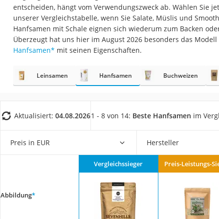
Fliesenschneider
entscheiden, hängt vom Verwendungszweck ab. Wählen Sie je
unserer Vergleichstabelle, wenn Sie Salate, Müslis und Smooth
Hochdruckreinige
Hanfsamen mit Schale eignen sich wiederum zum Backen oder 
Doppelschleifer
Überzeugt hat uns hier im August 2026 besonders das Modell
Hanfsamen
*
mit seinen Eigenschaften.
Überwachungska
Benzinrasenmäher 
Leinsamen
Hanfsamen
Buchweizen
Akku-Laubsauger
Löschdecke
Aktualisiert:
04.08.2026
1 - 8 von 14:
Beste Hanfsamen
im Verg
Multimeter
Winterharte Palm
Preis in EUR
Hersteller
Gasdurchlauferhit
Service
Vergleichssieger
Preis-Leistungs-Si
Abbildung
*