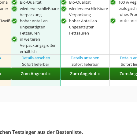
roma
Bio-Qualität
Bio-Qualität
100 % veg
biologisc
ganer
wiederverschließbare
wiederverschließbare
rohes Pro
Verpackung
Verpackung
proteinre
Eiweiß
hoher Anteil an
hoher Anteil an
ungesättigten
ungesättigten
Fettsäuren
Fettsäuren
in weiteren
Verpackungsgrößen
erhältlich
n
Details ansehen
Details ansehen
Details 
r
Sofort lieferbar
Sofort lieferbar
Sofort li
»
Zum Angebot »
Zum Angebot »
Zum Ang
chen Testsieger aus der Bestenliste.