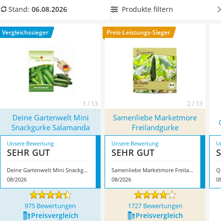
Löschdecke
Pflanzen verstärk zusätzlich die Chance.
Wählen Sie jetzt aus
Produkte filtern
Stand:
06.08.2026
Multimeter
unserer Vergleichstabelle
schnell keimende Gurken-Samen
Winterharte Palmen
für die Aussaat
, um schon bald selbst angebaute Gurken
Vergleichssieger
Preis-Leistungs-Sieger
Gasdurchlauferhitzer
genießen zu können. Überzeugt hat uns hier im August 2026
Service
besonders das Modell
Deine Gartenwelt Mini Snackgurke
Salamanda
*
mit seinen Eigenschaften.
1 / 13
2 / 13
Deine Gartenwelt Mini
Samenliebe Marketmore
Snackgurke Salamanda
Freilandgurke
Unsere Bewertung
Unsere Bewertung
U
SEHR GUT
SEHR GUT
Deine Gartenwelt Mini Snackgurke Salamanda
Samenliebe Marketmore Freilandgurke
Q
08/2026
08/2026
0
975 Bewertungen
1727 Bewertungen
Preis­vergleich
Preis­vergleich