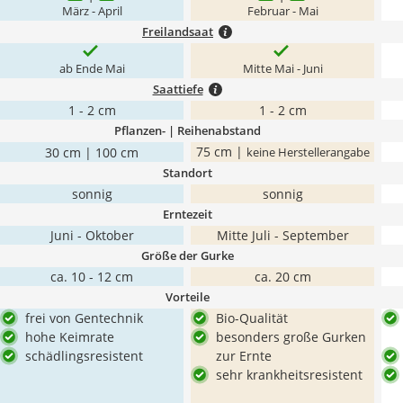
März - April
Februar - Mai
Freilandsaat
ab Ende Mai
Mitte Mai - Juni
Saattiefe
1 - 2 cm
1 - 2 cm
Pflanzen- | Reihenabstand
75 cm |
30 cm | 100 cm
keine Herstellerangabe
Standort
sonnig
sonnig
Erntezeit
Juni - Oktober
Mitte Juli - September
Größe der Gurke
ca. 10 - 12 cm
ca. 20 cm
Vorteile
frei von Gentechnik
Bio-Qualität
hohe Keimrate
besonders große Gurken
schädlingsresistent
zur Ernte
sehr krankheitsresistent