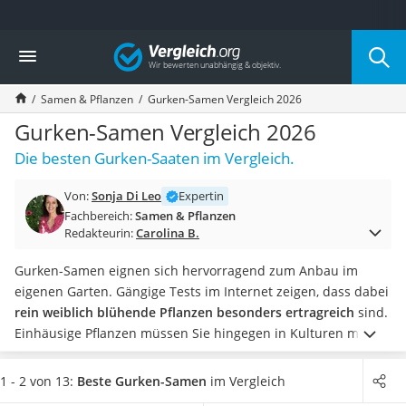
Die beliebtesten Vergleiche nach Kategorie
Vergleich
Baumarkt
Tresor feuerfest
Samen & Pflanzen
Gurken-Samen Vergleich 2026
Makita-Akku-Rasenmäher
Kappsäge
Gurken-Samen Vergleich 2026
Smartes Türschloss
Die besten Gurken-Saaten im Vergleich.
Akku-Rasentrimmer
Feuchtigkeitsmessgerät
Von:
Sonja Di Leo
Expertin
Split-Klimaanlage 2 Innengeräte
Fachbereich:
Samen & Pflanzen
Pelletofen
Redakteurin:
Carolina B.
Bohrmaschine
Tiefbrunnenpumpe
Gurken-Samen eignen sich hervorragend zum Anbau im
Fliesenschneider
eigenen Garten. Gängige Tests im Internet zeigen, dass dabei
Hochdruckreiniger
rein weiblich blühende Pflanzen besonders ertragreich
sind.
Doppelschleifer
Einhäusige Pflanzen müssen Sie hingegen in Kulturen mit
Überwachungskamera
anderen Kürbisgewächsen anbauen, mit dem Pinsel
Benzinrasenmäher mit Elektrostart
bestäuben oder für eine natürliche Bestäubung sorgen. Das
1 - 2 von 13:
Beste Gurken-Samen
im Vergleich
Akku-Laubsauger
Aussäen von
Blumenwiesen-Samen
in der Näher Ihrer