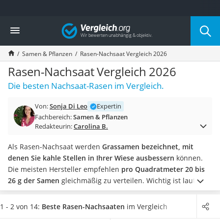
Die beliebtesten Vergleiche nach Kategorie
Vergleich
Baumarkt
Tresor feuerfest
Samen & Pflanzen
Rasen-Nachsaat Vergleich 2026
Makita-Akku-Rasenmäher
Kappsäge
Rasen-Nachsaat Vergleich 2026
Smartes Türschloss
Die besten Nachsaat-Rasen im Vergleich.
Akku-Rasentrimmer
Feuchtigkeitsmessgerät
Von:
Sonja Di Leo
Expertin
Split-Klimaanlage 2 Innengeräte
Fachbereich:
Samen & Pflanzen
Pelletofen
Redakteurin:
Carolina B.
Bohrmaschine
Tiefbrunnenpumpe
Als Rasen-Nachsaat werden
Grassamen bezeichnet, mit
Fliesenschneider
denen Sie kahle Stellen in Ihrer Wiese ausbessern
können.
Hochdruckreiniger
Die meisten Hersteller empfehlen
pro Quadratmeter 20 bis
Doppelschleifer
26 g der Samen
gleichmäßig zu verteilen.
Wichtig ist laut
Überwachungskamera
gängigen Tests, die
Samen
stets feucht zu halten, sodass der
Benzinrasenmäher mit Elektrostart
Keimungsprozess bestmöglich ablaufen kann. Suchen Sie
1 - 2 von 14:
Beste Rasen-Nachsaaten
im Vergleich
Akku-Laubsauger
sich jetzt Rasen-Nachsaat in einem
wiederverschließbaren