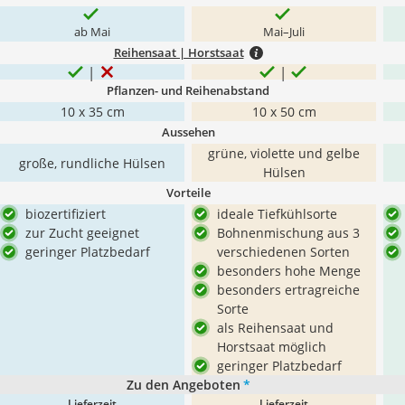
ab Mai
Mai–Juli
Reihensaat | Horstsaat
Pflanzen- und Reihenabstand
10 x 35 cm
10 x 50 cm
Aussehen
grüne, violette und gelbe
große, rundliche Hülsen
Hülsen
Vorteile
biozertifiziert
ideale Tiefkühlsorte
zur Zucht geeignet
Bohnenmischung aus 3
geringer Platzbedarf
verschiedenen Sorten
besonders hohe Menge
besonders ertragreiche
Sorte
als Reihensaat und
Horstsaat möglich
geringer Platzbedarf
Zu den Angeboten
*
Lieferzeit
Lieferzeit