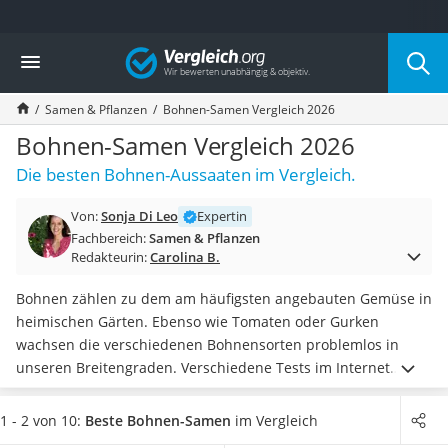
Die beliebtesten Vergleiche nach Kategorie
Vergleich
Baumarkt
Tresor feuerfest
Samen & Pflanzen
Bohnen-Samen Vergleich 2026
Makita-Akku-Rasenmäher
Kappsäge
Bohnen-Samen Vergleich 2026
Smartes Türschloss
Die besten Bohnen-Aussaaten im Vergleich.
Akku-Rasentrimmer
Feuchtigkeitsmessgerät
Von:
Sonja Di Leo
Expertin
Split-Klimaanlage 2 Innengeräte
Fachbereich:
Samen & Pflanzen
Pelletofen
Redakteurin:
Carolina B.
Bohrmaschine
Tiefbrunnenpumpe
Bohnen zählen zu dem am häufigsten angebauten Gemüse in
Fliesenschneider
heimischen Gärten. Ebenso wie Tomaten oder Gurken
Hochdruckreiniger
wachsen die verschiedenen Bohnensorten problemlos in
Doppelschleifer
unseren Breitengraden. Verschiedene Tests im Internet
Überwachungskamera
zeigen, dass Sie beim Kauf aus zahlreichen unterschiedlichen
Benzinrasenmäher mit Elektrostart
Sorten wählen können. Grundsätzlich gilt es, zwischen
1 - 2 von 10:
Beste Bohnen-Samen
im Vergleich
Akku-Laubsauger
sogenannten
Stangenbohnen-Samen und Buschbohnen-