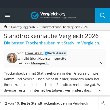
Die beliebtesten Vergleiche nach Kategorie
Vergleich
Drogerie
Inhalator
Haarstylinggeräte
Standtrockenhaube Vergleich 2026
Haarschneider
Rollator
Standtrockenhaube Vergleich 2026
Braun Rasierer
Die besten Trockenhauben mit Stativ im Vergleich.
Katzenklappe (Chip)
Rasierer
Von:
Franziska B.
Redakteurin
Masturbator
schreibt über:
Haarstylinggeräte
Massagepistole
Lektorin:
Monique B.
Epilierer
Reisehaartrockner
Trockenhauben mit Stativ gehören in den Frisörsalon wie
Eiweißpulver
Kamm und Schere. Doch nicht nur hier, sondern auch bei
Magnesiumpräparat
Ihnen zuhause macht sich eine Standtrockenhaube gut. Wie
Katzenklappe
diverse Tests im Internet bestätigen,
verhindert das
Nackenmassagegerät
schonende Trocknen mit der Haube Hitzeschäden und
Zeckenschutz Katze
Knotenbildung im Haar
.
Eine Trockenhaube mit Stativ ist
1 - 2 von 10:
Beste Standtrockenhauben
im Vergleich
leichter Haartrockner
selbstverständlich nicht so mobil wie ein klassischer