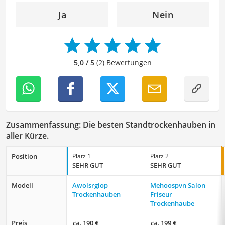
angenehme Leseerfahrung zu bieten. Durch meine
Ja
Nein
langjährige Erfahrung als Lektorin will ich vor allem dazu
beitragen, dass die Inhalte unserer Redaktion optimal
präsentiert werden und ihre volle Wirkung entfalten.
5,0 / 5
(2) Bewertungen
Zusammenfassung: Die besten Standtrockenhauben in
aller Kürze.
Position
Platz 1
Platz 2
SEHR GUT
SEHR GUT
Modell
Awolsrgiop
Mehoospvn Salon
Trockenhauben
Friseur
Trockenhaube
Preis
ca.
190 €
ca.
199 €