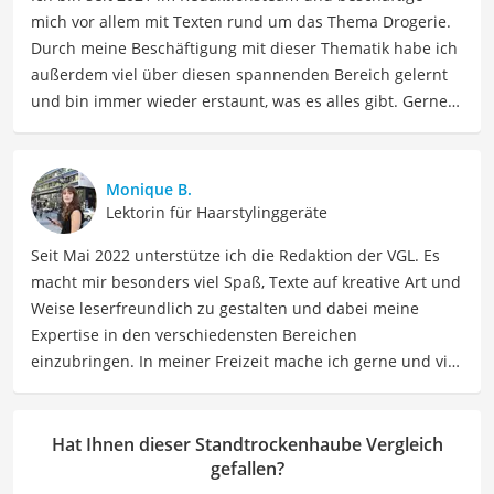
mich vor allem mit Texten rund um das Thema Drogerie.
Durch meine Beschäftigung mit dieser Thematik habe ich
außerdem viel über diesen spannenden Bereich gelernt
und bin immer wieder erstaunt, was es alles gibt. Gerne
lasse ich Sie an meinen Erfahrungen teilhaben. Als
Fachautorin für Drogerieprodukte teile ich mein Wissen
über Beauty- sowie Pflegeprodukte, Gesundheitsartikel,
Monique B.
Haushaltswaren und vieles mehr. Meine Beiträge
Lektorin für Haarstylinggeräte
umfassen Produktvergleiche, Tipps, Trends und
Seit Mai 2022 unterstütze ich die Redaktion der VGL. Es
Empfehlungen, um Lesern dabei zu helfen, die besten
macht mir besonders viel Spaß, Texte auf kreative Art und
Produkte für ihre Bedürfnisse zu finden sowie sowohl ihre
Weise leserfreundlich zu gestalten und dabei meine
Schönheits- als auch Pflegeroutine zu optimieren.
Expertise in den verschiedensten Bereichen
Der Standtrockenhaube-Vergleich ist aus unserer Sicht
einzubringen. In meiner Freizeit mache ich gerne und viel
besonders empfehlenswert für
Friseure
.
Sport und probiere dabei immer wieder neue Sportarten
aus. Als Lektorin liegt mein Fokus darauf, Texte auf ihre
Klarheit, Verständlichkeit und stilistische Korrektheit zu
Hat Ihnen dieser Standtrockenhaube Vergleich
überprüfen. Mein Ziel ist es dabei, die Qualität und den
gefallen?
Ausdruck der Texte zu verbessern, um Ihnen eine