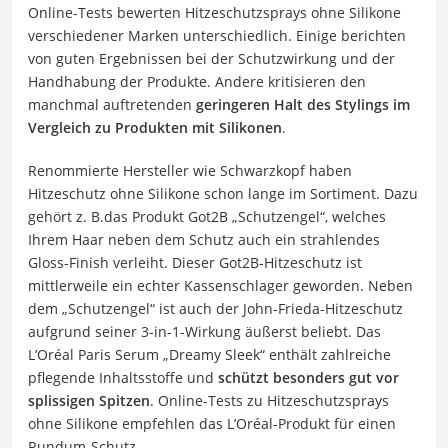
Online-Tests bewerten Hitzeschutzsprays ohne Silikone
verschiedener Marken unterschiedlich. Einige berichten
von guten Ergebnissen bei der Schutzwirkung und der
Handhabung der Produkte. Andere kritisieren den
manchmal auftretenden
geringeren Halt des Stylings im
Vergleich zu Produkten mit Silikonen
.
Renommierte Hersteller wie Schwarzkopf haben
Hitzeschutz ohne Silikone schon lange im Sortiment. Dazu
gehört z. B.das Produkt Got2B „Schutzengel“, welches
Ihrem Haar neben dem Schutz auch ein strahlendes
Gloss-Finish verleiht. Dieser Got2B-Hitzeschutz ist
mittlerweile ein echter Kassenschlager geworden. Neben
dem „Schutzengel“ ist auch der John-Frieda-Hitzeschutz
aufgrund seiner 3-in-1-Wirkung äußerst beliebt. Das
L’Oréal Paris Serum
„Dreamy Sleek“ enthält zahlreiche
pflegende Inhaltsstoffe und
schützt besonders gut vor
splissigen Spitzen
. Online-Tests zu Hitzeschutzsprays
ohne Silikone empfehlen das L’Oréal-Produkt für einen
Rundum-Schutz.