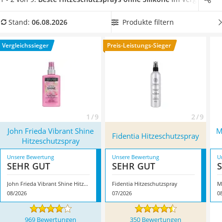
Philips-Sonicare-Zahnbürste
Hitzeschutzspray ohne Silikone
, damit Sie Ihre Haare ohne
Schildkrötenhaus
schlechtes Gewissen schützen können. Überzeugt hat uns
Produkte filtern
Stand:
06.08.2026
Mineralfutter Pferd
hier im August 2026 besonders das Modell
John Frieda
Massagegerät
Vibrant Shine Hitzeschutzspray
*
mit seinen Eigenschaften.
Vergleichssieger
Preis-Leistungs-Sieger
Service
1 / 9
2 / 9
John Frieda Vibrant Shine
M
Fidentia Hitzeschutzspray
Hitzeschutzspray
Unsere Bewertung
Unsere Bewertung
U
SEHR GUT
SEHR GUT
John Frieda Vibrant Shine Hitzeschutzspray
Fidentia Hitzeschutzspray
M
08/2026
07/2026
0
969 Bewertungen
350 Bewertungen