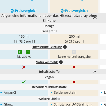
Preis­vergleich
Preis­vergleich
Allgemeine Informationen über das Hitzeschutzspray ohne
Silikone
Menge
Preis pro 1 l
150 ml
200 ml
111,73 € pro 1 l
69,95 € pro 1 l
Hitzeschutz-Leistung
bis 200 °C
keine Herstellerangabe
Naturkosmetik
Inhaltsstoffe
Vegan
Besondere Inhaltsstoffe
•
•
•
Arganöl
Seidenprotein
k
Weitere Effekte
•
•
•
Glanz
Schutz vor UV-Strahlung
G