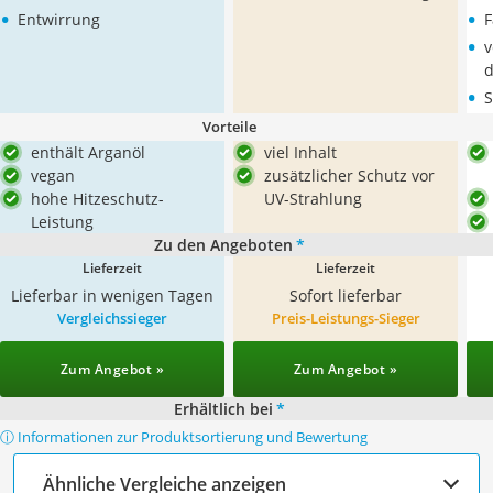
•
•
Entwirrung
F
•
v
d
•
S
Vorteile
enthält Arganöl
viel Inhalt
vegan
zusätzlicher Schutz vor
hohe Hitzeschutz-
UV-Strahlung
Leistung
Zu den Angeboten
*
Lieferzeit
Lieferzeit
Lieferbar in wenigen Tagen
Sofort lieferbar
Vergleichssieger
Preis-Leistungs-Sieger
Zum Angebot »
Zum Angebot »
Erhältlich bei
*
ⓘ Informationen zur Produktsortierung und Bewertung
Ähnliche Vergleiche anzeigen