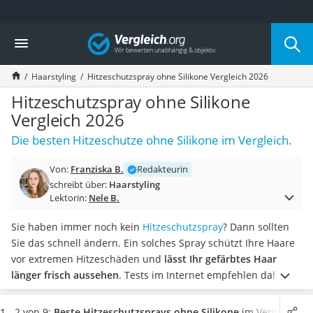
Die beliebtesten Vergleiche nach Kategorie
Vergleich
Drogerie
Inhalator
Haarstyling
Hitzeschutzspray ohne Silikone Vergleich 2026
Haarschneider
Rollator
Hitzeschutzspray ohne Silikone
Braun Rasierer
Vergleich 2026
Katzenklappe (Chip)
Die besten Hitzeschutze ohne Silikone im Vergleich.
Rasierer
Masturbator
Von:
Franziska B.
Redakteurin
Massagepistole
schreibt über:
Haarstyling
Epilierer
Lektorin:
Nele B.
Reisehaartrockner
Eiweißpulver
Sie haben immer noch kein
Hitzeschutzspray
? Dann sollten
Magnesiumpräparat
Sie das schnell ändern. Ein solches Spray schützt Ihre Haare
Katzenklappe
vor extremen Hitzeschäden und
lässt Ihr gefärbtes Haar
Nackenmassagegerät
länger frisch aussehen
. Tests im Internet empfehlen daher,
Zeckenschutz Katze
ein Hitzeschutzspray in die tägliche Routine einzubauen.
leichter Haartrockner
Wählen Sie jetzt aus unserer Vergleichstabelle
ein veganes
1 - 2 von 9:
Beste Hitzeschutzsprays ohne Silikone
im Vergleich