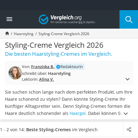
Die beliebtesten Vergleiche nach Kategorie
Vergleich
Drogerie
Inhalator
Haarstyling
Styling-Creme Vergleich 2026
Haarschneider
Rollator
Styling-Creme Vergleich 2026
Braun Rasierer
Die besten Haarstyling-Cremes im Vergleich.
Katzenklappe (Chip)
Rasierer
Von:
Franziska B.
Redakteurin
Masturbator
schreibt über:
Haarstyling
Massagepistole
Lektorin:
Alina V.
Epilierer
Reisehaartrockner
Sie suchen schon lange nach dem perfekten Produkt, um Ihre
Eiweißpulver
Haare schonend zu stylen? Dann könnte Styling-Creme Ihr
Magnesiumpräparat
künftiger Alltagsretter sein. Denn Styling-Cremes formen die
Katzenklappe
Haare deutlich schonender als
Haargel
. Dabei können Sie
Nackenmassagegerät
laut gängigen Tests im Internet Ihre
Haare stylen, legen und
Zeckenschutz Katze
formen
, ohne dass diese verkleben.
Wählen Sie jetzt aus
1 - 2 von 14:
Beste Styling-Cremes
im Vergleich
leichter Haartrockner
unserer Vergleichstabelle
eine Styling-Creme mit