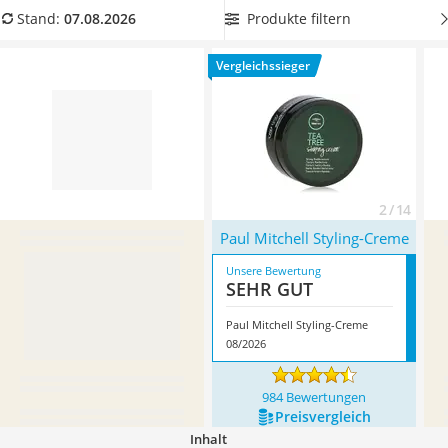
Philips-Sonicare-Zahnbürste
Hitzeschutz
, damit Sie Ihre Haare beim Stylen nicht allzu
Produkte filtern
Stand:
07.08.2026
Schildkrötenhaus
sehr strapazieren. Überzeugt hat uns hier im August 2026
Mineralfutter Pferd
besonders das Modell
Paul Mitchell Styling-Creme
*
mit
Vergleichssieger
Massagegerät
seinen Eigenschaften.
Service
2 / 14
Paul Mitchell Styling-Creme
Unsere Bewertung
SEHR GUT
Paul Mitchell Styling-Creme
08/2026
984 Bewertungen
Preis­vergleich
Inhalt