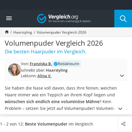
Die beliebtesten Vergleiche nach Kategorie
Vergleich
Drogerie
Inhalator
Haarstyling
Volumenpuder Vergleich 2026
Haarschneider
Rollator
Volumenpuder Vergleich 2026
Braun Rasierer
Die besten Haarpuder im Vergleich.
Katzenklappe (Chip)
Rasierer
Von:
Franziska B.
Redakteurin
Masturbator
schreibt über:
Haarstyling
Massagepistole
Lektorin:
Alina V.
Epilierer
Reisehaartrockner
Sie haben die Nase voll davon, dass Ihre feinen, weichen
Eiweißpulver
Haare immer wie ein Teppich an Ihrem Kopf liegen und
Magnesiumpräparat
wünschen sich endlich eine voluminöse Mähne
? Kein
Katzenklappe
Problem – setzen Sie jetzt auf Volumenpuder!
Volumen- bzw.
Nackenmassagegerät
Haarpuder wird direkt auf den Haaransatz gegeben und
Zeckenschutz Katze
gründlich einmassiert. Das Ergebnis: mehr Fülle, Textur und
1 - 2 von 12:
Beste Volumenpuder
im Vergleich
leichter Haartrockner
Volumen.
Achten Sie jedoch vor dem ersten Test auf die