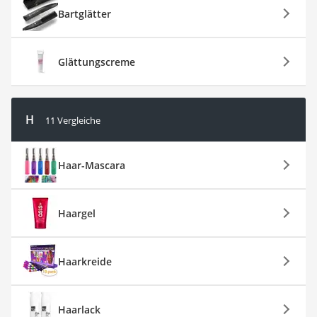
Bartglätter
Glättungscreme
H
11 Vergleiche
Haar-Mascara
Haargel
Haarkreide
Haarlack