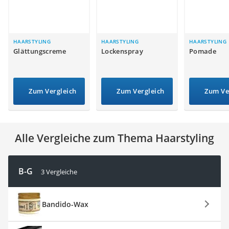
Philips-Sonicare-Zahnbürste
Schildkrötenhaus
Mineralfutter Pferd
Massagegerät
HAARSTYLING
HAARSTYLING
HAARSTYLING
Glättungscreme
Lockenspray
Pomade
Service
Zum Vergleich
Zum Vergleich
Zum Ve
Alle Vergleiche zum Thema Haarstyling
B-G
3 Vergleiche
Bandido-Wax