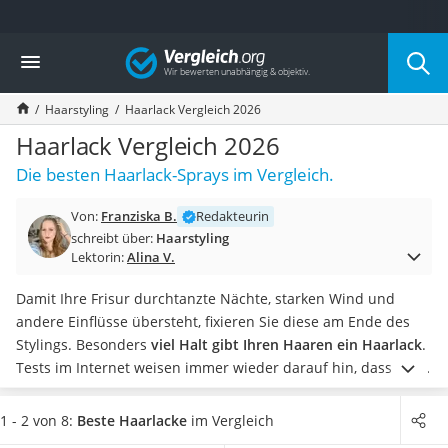
Die beliebtesten Vergleiche nach Kategorie
Vergleich
Drogerie
Inhalator
Haarstyling
Haarlack Vergleich 2026
Haarschneider
Rollator
Haarlack Vergleich 2026
Braun Rasierer
Die besten Haarlack-Sprays im Vergleich.
Katzenklappe (Chip)
Rasierer
Von:
Franziska B.
Redakteurin
Masturbator
schreibt über:
Haarstyling
Massagepistole
Lektorin:
Alina V.
Epilierer
Reisehaartrockner
Damit Ihre Frisur durchtanzte Nächte, starken Wind und
Eiweißpulver
andere Einflüsse übersteht, fixieren Sie diese am Ende des
Magnesiumpräparat
Stylings. Besonders
viel Halt gibt Ihren Haaren ein Haarlack
.
Katzenklappe
Tests im Internet weisen immer wieder darauf hin, dass der
Nackenmassagegerät
Haarlack vor dem Schlafengehen aus dem Haar entfernt
Zeckenschutz Katze
werden sollte. Möchten Sie Ihre Haare abends nicht mehr
1 - 2 von 8:
Beste Haarlacke
im Vergleich
leichter Haartrockner
waschen müssen, um die Fixierung aus den Haaren zu lösen?