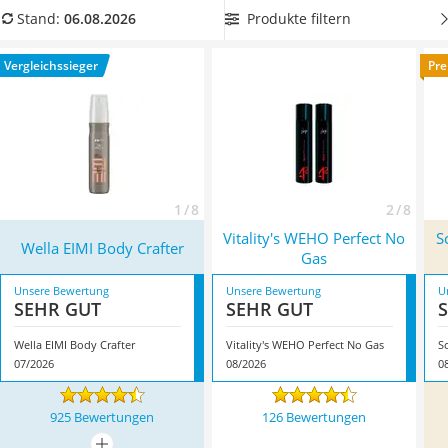
Philips-Sonicare-Zahnbürste
Dann entscheiden Sie sich für einen
auskämmbaren
Produkte filtern
Stand:
06.08.2026
Schildkrötenhaus
Haarlack aus unserer Vergleichstabelle
. Überzeugt hat uns
Mineralfutter Pferd
hier im August 2026 besonders das Modell
Wella EIMI Body
Vergleichssieger
Pre
Massagegerät
Crafter
*
mit seinen Eigenschaften.
Service
1 / 8
2 / 8
Vitality's WEHO Perfect No
S
Wella EIMI Body Crafter
Gas
Unsere Bewertung
Unsere Bewertung
U
SEHR GUT
SEHR GUT
Wella EIMI Body Crafter
Vitality's WEHO Perfect No Gas
07/2026
08/2026
0
925 Bewertungen
126 Bewertungen