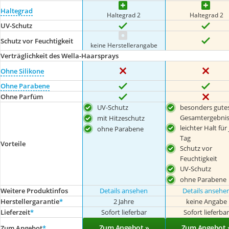
Haltegrad
Haltegrad 2
Haltegrad 2
UV-Schutz
Schutz vor Feuchtigkeit
keine Herstellerangabe
Verträglichkeit des Wella-Haarsprays
Ohne Silikone
Ohne Parabene
Ohne Parfüm
UV-Schutz
besonders gute
Gesamtergebni
mit Hitzeschutz
leichter Halt für
ohne Parabene
Tag
Vorteile
Schutz vor
Feuchtigkeit
UV-Schutz
ohne Parabene
Weitere Produktinfos
Details ansehen
Details ansehe
Herstellergarantie
*
2 Jahre
keine Angabe
Lieferzeit
*
Sofort lieferbar
Sofort lieferba
Zum Angebot »
Zum Angebot 
Zum Angebot
*