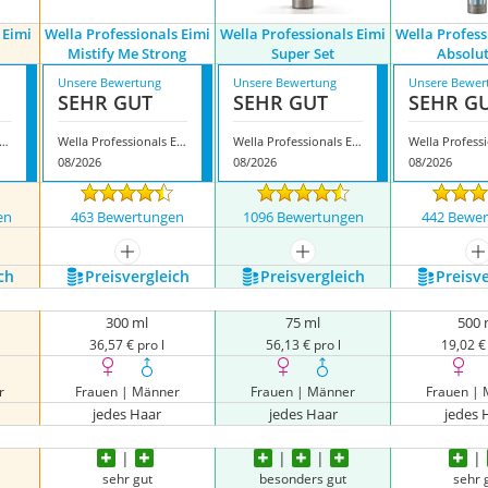
 Eimi
Wella Professionals Eimi
Wella Professionals Eimi
Wella Profess
Mistify Me Strong
Super Set
Absolut
Unsere Bewertung
Unsere Bewertung
Unsere Bewer
SEHR GUT
SEHR GUT
SEHR G
 Professional Eimi Dynamic Fix
Wella Professionals Eimi Mistify Me Strong
Wella Professionals Eimi Super Set
08/2026
08/2026
08/2026
en
463 Bewertungen
1096 Bewertungen
442 Bewe
nzeigen
mehr anzeigen
mehr anzeigen
m
ch
Preis­vergleich
Preis­vergleich
Preis­v
300 ml
75 ml
500 
36,57 € pro l
56,13 € pro l
19,02 € 
r
Frauen | Männer
Frauen | Männer
Frauen |
jedes Haar
jedes Haar
jedes 
sehr gut
besonders gut
sehr 