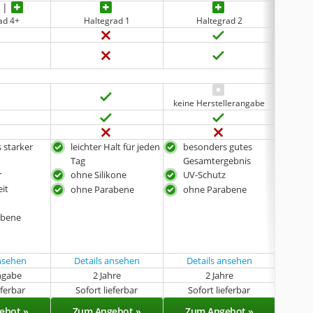
ad 4+
Haltegrad 1
Haltegrad 2
keine Herstellerangabe
keine 
 starker
leichter Halt für jeden
besonders gutes
ohn
Tag
Gesamtergebnis
UV-
r
ohne Silikone
UV-Schutz
der
eit
ohne Parabene
ohne Parabene
gete
z
abene
ansehen
Details ansehen
Details ansehen
ngabe
2 Jahre
2 Jahre
k
eferbar
Sofort lieferbar
Sofort lieferbar
Sof
ebot »
Zum Angebot »
Zum Angebot »
Zu