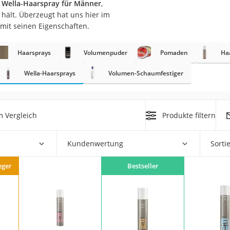
n Wella-Haarspray für Männer
,
hält. Überzeugt hat uns hier im
at
mit seinen Eigenschaften.
Haarsprays
Volumenpuder
Pomaden
Ha
rät
e
Wella-Haarsprays
Volumen-Schaumfestiger
ner
Zahnbürste
 Vergleich
Produkte filtern
d
Kundenwertung
Sorti
eger
Bestseller