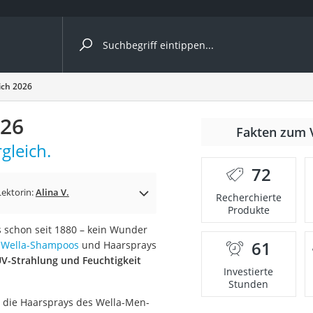
ergleiche nach Kategorie
ich 2026
026
Fakten zum 
gleich.
72
p)
Lektorin:
Alina V.
Recherchierte
Produkte
s schon seit 1880 – kein Wunder
61
n
Wella-Shampoos
und Haarsprays
V-Strahlung und Feuchtigkeit
Investierte
Stunden
 die Haarsprays des Wella-Men-