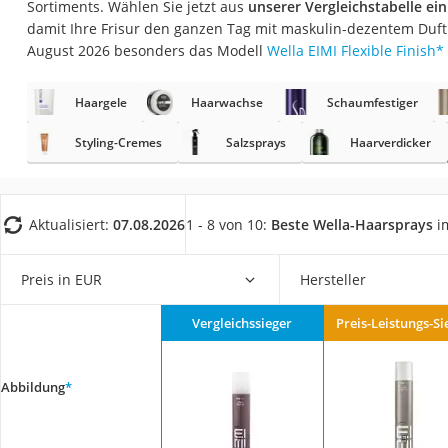
Sortiments. Wählen Sie jetzt aus
unserer Vergleichstabelle ei
Eiweißpulver
damit Ihre Frisur den ganzen Tag mit maskulin-dezentem Duft 
Magnesiumpräpar
August 2026 besonders das Modell
Wella EIMI Flexible Finish
*
Katzenklappe
Haargele
Haarwachse
Schaumfestiger
Nackenmassagege
Zeckenschutz Katz
Styling-Cremes
Salzsprays
Haarverdicker
leichter Haartrock
Philips-Sonicare-
Aktualisiert:
07.08.2026
1 - 8 von 10:
Beste Wella-Haarsprays
im
Schildkrötenhaus
Mineralfutter Pfer
Preis in EUR
Hersteller
Massagegerät
Vergleichssieger
Preis-Leistungs-Si
Service
Abbildung
*