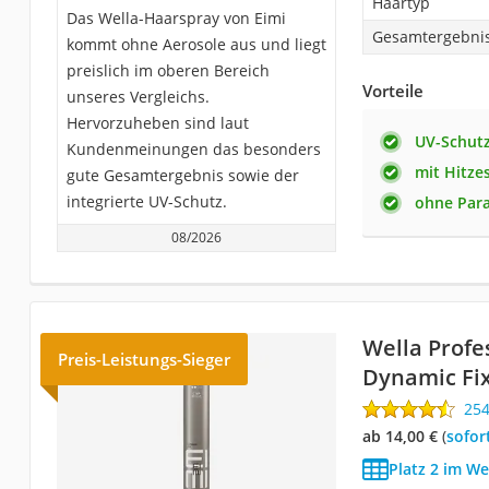
Haartyp
Das Wella-Haarspray von Eimi
Gesamtergebni
kommt ohne Aerosole aus und liegt
preislich im oberen Bereich
Vorteile
unseres Vergleichs.
Hervorzuheben sind laut
UV-Schut
Kundenmeinungen das besonders
mit Hitze
gute Gesamtergebnis sowie der
integrierte UV-Schutz.
ohne Par
08/2026
Wella Profe
Preis-Leistungs-Sieger
Dynamic Fi
25
ab 14,00 €
(
Sofor
Platz 2 im We