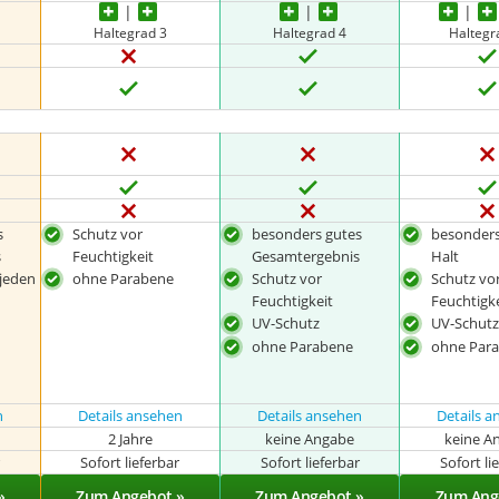
Haltegrad 3
Haltegrad 4
Haltegr
s
Schutz vor
besonders gutes
besonders
s
Feuchtigkeit
Gesamtergebnis
Halt
 jeden
ohne Parabene
Schutz vor
Schutz vo
Feuchtigkeit
Feuchtigk
UV-Schutz
UV-Schut
ohne Parabene
ohne Par
n
Details ansehen
Details ansehen
Details 
2 Jahre
keine Angabe
keine A
r
Sofort lieferbar
Sofort lieferbar
Sofort li
»
Zum Angebot »
Zum Angebot »
Zum Ang