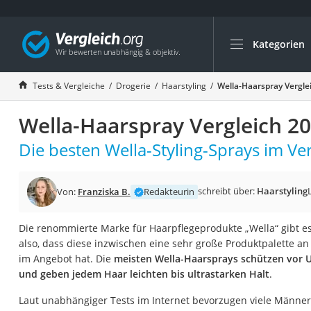
Kategorien
Die beliebtesten V
Drogerie
Tests & Vergleiche
Drogerie
Haarstyling
Wella-Haarspray Vergle
Inhalator
Wella-Haarspray Vergleich 2
Haarschneider
Rollator
Die besten Wella-Styling-Sprays im Ver
Braun Rasierer
Katzenklappe (Chi
schreibt über:
Haarstyling
Von:
Franziska B.
Redakteurin
Rasierer
Die renommierte Marke für Haarpflegeprodukte „Wella“ gibt e
Masturbator
also, dass diese inzwischen eine sehr große Produktpalette a
Massagepistole
im Angebot hat. Die
meisten Wella-Haarsprays schützen vor U
und geben jedem Haar leichten bis ultrastarken Halt
.
Epilierer
Reisehaartrockner
Laut unabhängiger Tests im Internet bevorzugen viele Männer