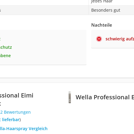
Jedes Haar
s
Besonders gut
Nachteile
z
schwierig auf
schutz
abene
ssional Eimi
Wella Professional 
x
42 Bewertungen
t lieferbar
)
lla-Haarspray Vergleich