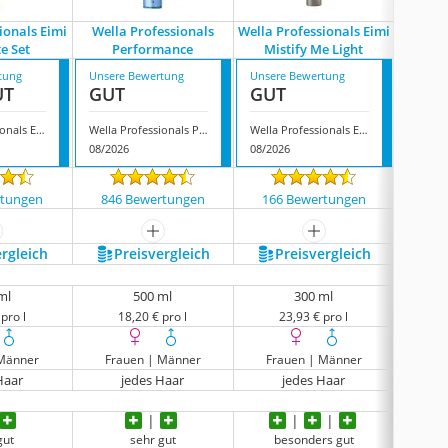
ionals Eimi
Wella Professionals
Wella Professionals Eimi
Wella W
e Set
Performance
Mistify Me Light
tung
Unsere Bewertung
Unsere Bewertung
Unsere
UT
GUT
GUT
GUT
Wella Professionals Eimi Absolute Set
Wella Professionals Performance
Wella Professionals Eimi Mistify Me Light
08/2026
08/2026
08/202
rtungen
846 Bewertungen
166 Bewertungen
111
ehr anzeigen
mehr anzeigen
mehr anzeigen
ergleich
Preis­vergleich
Preis­vergleich
P
ml
500 ml
300 ml
pro l
18,20 € pro l
23,93 € pro l
1
 Männer
Frauen | Männer
Frauen | Männer
Fra
Haar
jedes Haar
jedes Haar
gut
sehr gut
besonders gut
be