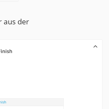
r aus der
Finish
nish