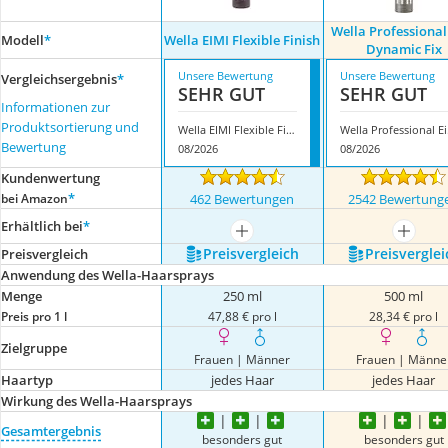
Wella Professional
Modell
*
Wella EIMI Flexible Finish
Dynamic Fix
Unsere Bewertung
Unsere Bewertung
Vergleichsergebnis
*
SEHR GUT
SEHR GUT
Informationen zur
Produktsortierung und
Wella EIMI Flexible Finish
Wella
Bewertung
08/2026
08/2026
Kundenwertung
*
bei Amazon
462 Bewertungen
2542 Bewertung
Erhältlich bei
*
mehr anzeigen
mehr a
Preis­vergleich
Preis­verglei
Preis­vergleich
Anwendung des Wella-Haarsprays
Menge
250 ml
500 ml
Preis pro 1 l
47,88 € pro l
28,34 € pro l
Zielgruppe
Frauen | Männer
Frauen | Männe
Haartyp
jedes Haar
jedes Haar
Wirkung des Wella-Haarsprays
Gesamtergebnis
besonders gut
besonders gut