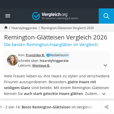
Die beliebtesten Vergleiche nach Kategorie
Vergleich
Drogerie
Inhalator
Haarstylinggeräte
Remington-Glätteisen Vergleich 2026
Haarschneider
Rollator
Remington-Glätteisen Vergleich 2026
Braun Rasierer
Die besten Remington-Haarglätter im Vergleich.
Katzenklappe (Chip)
Rasierer
Von:
Franziska B.
Redakteurin
Masturbator
schreibt über:
Haarstylinggeräte
Massagepistole
Lektorin:
Monique B.
Epilierer
Reisehaartrockner
Viele Frauen lieben es, ihre Haare zu stylen und verschiedene
Eiweißpulver
Frisuren auszuprobieren. Besonders
glatte Haare mit
Magnesiumpräparat
seidigem Glanz
sind beliebt. Mit einem Remington-Glätteisen
Katzenklappe
können Sie
auch stark gelockte Haare glätten
. Zudem
Nackenmassagegerät
berichten gängige Online-Tests, dass Sie mit der Hilfe von
Zeckenschutz Katze
Glätteisen
nicht nur glatte Haare, sondern auch
Locken
1 - 2 von 14:
Beste Remington-Glätteisen
im Vergleich
leichter Haartrockner
zaubern können.
Wählen Sie jetzt ein
Remington-Glätteisen