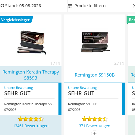
Philips-Sonicare-Zahnbürste
mit einer Keramikbeschichtung,
damit Ihre Haare auch bei
Produkte filtern
Stand:
05.08.2026
Schildkrötenhaus
heißen Temperaturen geschont bleiben. Überzeugt hat uns
Mineralfutter Pferd
hier im August 2026 besonders das Modell
Remington
Vergleichssieger
Bes
Massagegerät
Keratin Therapy S8593
*
mit seinen Eigenschaften.
Service
1 / 14
2 / 14
Remington Keratin Therapy
Remington S9150B
R
S8593
Unsere Bewertung
Unsere Bewertung
U
SEHR GUT
SEHR GUT
Remington Keratin Therapy S8593
Remington S9150B
R
07/2026
07/2026
0
13461 Bewertungen
371 Bewertungen